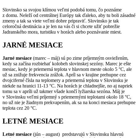
Slovinsko sa svojou klímou veľmi podobá tomu, čo poznáme
z domu. Neleží od centrálnej Európy tak ďaleko, aby tu boli zásadné
zmeny a tak sa viete veľmi dobre pripraviť. Slovinsko je tak
celoročná destinácia a je len na vás či si chcete užiť pobrežie
Jadranského mora, turistiku v horách alebo poznávanie miest.
JARNÉ MESIACE
Jarné mesiace
(marec – máj) sú po zime príjemným osviežením,
kedy sa začína rozbiehať kolobeh slovinskej sezóny. Marec je ešte
mesiac, kedy je priemerná teplota v hlavnom meste okolo 5 °C, ale
už sa znižuje frekvencia zrážok. Apríl sa v krajine prehupne cez
dvojciferné čísla na teplomery a priemerná teplota v Slovinsku je
niekde na hranici 11-13 °C. Na horách je chladnejšie, no aj napriek
tomu sa v apríli už takmer všade končí lyžiarska sezóna. Máj je
v Slovinsku veľmi príjemný s priemernými teplotami okolo 18 °C,
no už nie je žiadnym prekvapením, ak sa na konci mesiaca prehupne
teplota cez 20 °C.
LETNÉ MESIACE
Letné mesiace
(jún – august) predstavujú v Slovinsku hlavnú