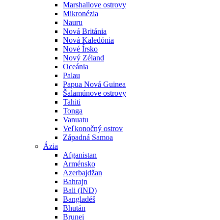
Marshallove ostrovy
Mikronézia
Nauru
Nová Británia
Nová Kaledónia
Nové Írsko
Nový Zéland
Oceánia
Palau
Papua Nová Guinea
Šalamúnove ostrovy
Tahiti
Tonga
Vanuatu
Veľkonočný ostrov
Západná Samoa
Ázia
Afganistan
Arménsko
Azerbajdžan
Bahrajn
Bali (IND)
Bangladéš
Bhután
Brunej