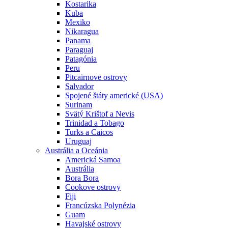
Kostarika
Kuba
Mexiko
Nikaragua
Panama
Paraguaj
Patagónia
Peru
Pitcairnove ostrovy
Salvador
Spojené štáty americké (USA)
Surinam
Svätý Krištof a Nevis
Trinidad a Tobago
Turks a Caicos
Uruguaj
Austrália a Oceánia
Americká Samoa
Austrália
Bora Bora
Cookove ostrovy
Fiji
Francúzska Polynézia
Guam
Havajské ostrovy