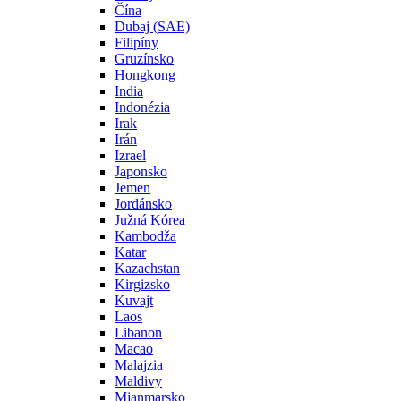
Čína
Dubaj (SAE)
Filipíny
Gruzínsko
Hongkong
India
Indonézia
Irak
Irán
Izrael
Japonsko
Jemen
Jordánsko
Južná Kórea
Kambodža
Katar
Kazachstan
Kirgizsko
Kuvajt
Laos
Libanon
Macao
Malajzia
Maldivy
Mjanmarsko