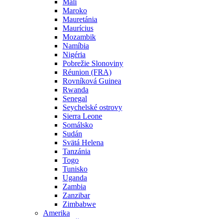
Mali
Maroko
Mauretánia
Maurícius
Mozambik
Namíbia
Nigéria
Pobrežie Slonoviny
Réunion (FRA)
Rovníková Guinea
Rwanda
Senegal
Seychelské ostrovy
Sierra Leone
Somálsko
Sudán
Svätá Helena
Tanzánia
Togo
Tunisko
Uganda
Zambia
Zanzibar
Zimbabwe
Amerika