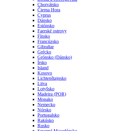
Chorvátsko
Čierna Hora
Cyprus
Dánsko
Estónsko
Faerské ostrovy
Fínsko
Francúzsko
Gibraltar
Grécko
Grónsko (Dánsko)
Írsko
Island
Kosovo
Lichtenštajnsko
Litva
Lotyšsko
Madeira (POR)
Monako
Nemecko
Nórsko
Portugalsko
Rakúsko
Rusko
Severné Macedónsko