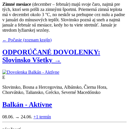
Zimné mesiace
(december – február) majú svoje čaro, najmä pre
tých, ktorí sem prišli za zimnými športmi. Priemerná zimná teplota
má v decembri okolo 3 °C, no neskôr sa prehupne cez nulu a padne
v januári do mínusových teplôt. Slovinsko pozná aj sneh a najmä
január a február sú mesiace, kedy ho tu viete stretnúť. Január je
stredom lyžiarskej sezóny.
← Počasie (zoznam krajín)
ODPORÚČANÉ DOVOLENKY:
Slovinsko
Všetky →
E
Slovinsko, Bosna a Hercegovina, Albánsko, Čierna Hora,
Chorvátsko, Taliansko, Grécko, Severné Macedónsko
Balkán - Aktívne
08.06. → 24.06.
+1
termín