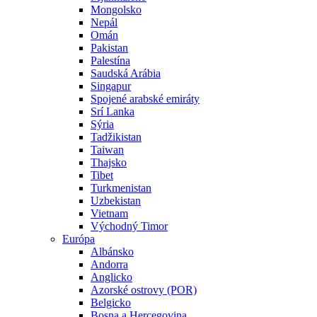
Mongolsko
Nepál
Omán
Pakistan
Palestína
Saudská Arábia
Singapur
Spojené arabské emiráty
Srí Lanka
Sýria
Tadžikistan
Taiwan
Thajsko
Tibet
Turkmenistan
Uzbekistan
Vietnam
Východný Timor
Európa
Albánsko
Andorra
Anglicko
Azorské ostrovy (POR)
Belgicko
Bosna a Hercegovina