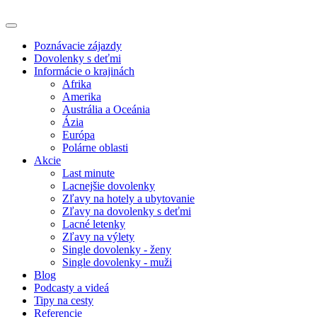
Poznávacie zájazdy
Dovolenky s deťmi
Informácie o krajinách
Afrika
Amerika
Austrália a Oceánia
Ázia
Európa
Polárne oblasti
Akcie
Last minute
Lacnejšie dovolenky
Zľavy na hotely a ubytovanie
Zľavy na dovolenky s deťmi
Lacné letenky
Zľavy na výlety
Single dovolenky - ženy
Single dovolenky - muži
Blog
Podcasty a videá
Tipy na cesty
Referencie