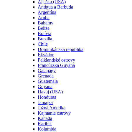
Aljaška (USA)
Antigua a Barbuda
Argentína
Aruba
Bahamy
Belize
Bolívia
Brazília
Chile
Dominikánska republika
Ekvádor
Falklandské ostrovy
Francúzska Guyana
Galapágy
Grenada
Guatemala
Guyana
Havaj (USA)
Honduras
Jamajka
Južná Amerika
Kajmanie ostrovy
Kanada
Karibik
Kolumbia