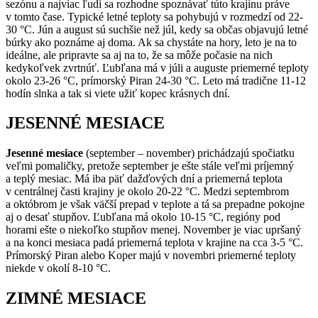
sezónu a najviac ľudí sa rozhodne spoznávať túto krajinu práve
v tomto čase. Typické letné teploty sa pohybujú v rozmedzí od 22-
30 °C. Jún a august sú suchšie než júl, kedy sa občas objavujú letné
búrky ako poznáme aj doma. Ak sa chystáte na hory, leto je na to
ideálne, ale pripravte sa aj na to, že sa môže počasie na nich
kedykoľvek zvrtnúť. Ľubľana má v júli a auguste priemerné teploty
okolo 23-26 °C, prímorský Piran 24-30 °C. Leto má tradične 11-12
hodín slnka a tak si viete užiť kopec krásnych dní.
JESENNÉ MESIACE
Jesenné mesiace
(september – november) prichádzajú spočiatku
veľmi pomaličky, pretože september je ešte stále veľmi príjemný
a teplý mesiac. Má iba päť dažďových dní a priemerná teplota
v centrálnej časti krajiny je okolo 20-22 °C. Medzi septembrom
a októbrom je však väčší prepad v teplote a tá sa prepadne pokojne
aj o desať stupňov. Ľubľana má okolo 10-15 °C, regióny pod
horami ešte o niekoľko stupňov menej. November je viac upršaný
a na konci mesiaca padá priemerná teplota v krajine na cca 3-5 °C.
Prímorský Piran alebo Koper majú v novembri priemerné teploty
niekde v okolí 8-10 °C.
ZIMNÉ MESIACE