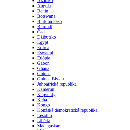
Alžírsko
Angola
Benin
Botswana
Burkina Faso
Burundi
Čad
Džibutsko
Egypt
Eritrea
Eswatini
Etiópia
Gabon
Ghana
Guinea
Guinea Bissau
Juhoafrická republika
Kamerun
Kapverdy
Keňa
Kongo
Konžská demokratická republika
Lesotho
Libéria
Madagaskar