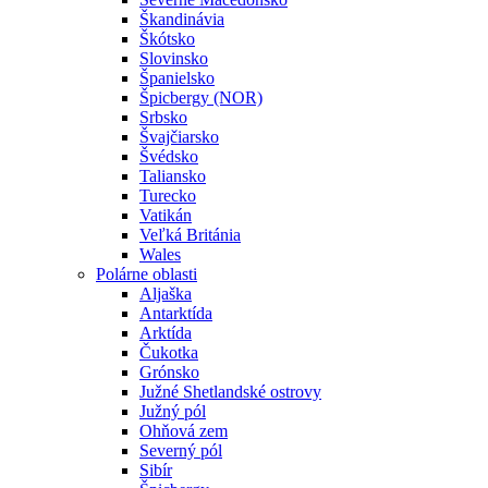
Škandinávia
Škótsko
Slovinsko
Španielsko
Špicbergy (NOR)
Srbsko
Švajčiarsko
Švédsko
Taliansko
Turecko
Vatikán
Veľká Británia
Wales
Polárne oblasti
Aljaška
Antarktída
Arktída
Čukotka
Grónsko
Južné Shetlandské ostrovy
Južný pól
Ohňová zem
Severný pól
Sibír