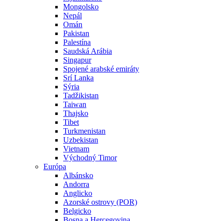
Mongolsko
Nepál
Omán
Pakistan
Palestína
Saudská Arábia
Singapur
Spojené arabské emiráty
Srí Lanka
Sýria
Tadžikistan
Taiwan
Thajsko
Tibet
Turkmenistan
Uzbekistan
Vietnam
Východný Timor
Európa
Albánsko
Andorra
Anglicko
Azorské ostrovy (POR)
Belgicko
Bosna a Hercegovina