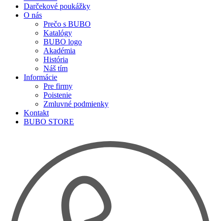
Darčekové poukážky
O nás
Prečo s BUBO
Katalógy
BUBO logo
Akadémia
História
Náš tím
Informácie
Pre firmy
Poistenie
Zmluvné podmienky
Kontakt
BUBO STORE