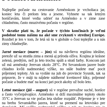
Najlepšie počasie na cestovanie Arménskom je vrcholiaca jar,
koniec leta či prelom leta a jesene. Vyhnete sa tak letným
horúčavám, ktoré vedia udrieť na Arménsko a v zime zase
chladnému, často mrazivému počasiu v regióne.
V skratke platí to, že počasie v týchto končinách je veľmi
podobné tomu nášmu na aké sme zvyknutí v strednej Európe.
Rozdiel je len v tom, že letá sú tu v globále o čosi teplejšie a u nás
zimy chladnejšie.
Jarné mesiace (marec – jún)
sú na návštevu regiónu ideálne,
pretože už sa stratila zima a mestá aj príroda ožíva. Krajina je krásne
zelená, predtým, než ju leto trochu spáli a stratí farby. Koncom jari
už má arménsky Jerevan okolo 28°C. Pri Sevanskom jazere bude
chladno kvôli nadmorskej výške, no stále budete mať pocit
príjemnej teploty. Ak sa vydáte na juh do provincie Syunik, tak sa
pripravte, že v máji tu nájdete nádherné kvetinové lúky, príjemné
počasie a budete mať na konci jari pocit akoby už bolo leto.
Letné mesiace (júl – august)
sú v regióne prevažne suché, horúce
a často vyčerpávajúce. Arménsko si drží maximálne teploty okolo
35°C a Jerevan sa vie počas leta slušne rozpáliť. Príjemne je v lete
na brehu Sevanského jazera, ktoré sa premení na letovisko pre