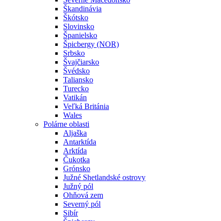
Škandinávia
Škótsko
Slovinsko
Španielsko
Špicbergy (NOR)
Srbsko
Švajčiarsko
Švédsko
Taliansko
Turecko
Vatikán
Veľká Británia
Wales
Polárne oblasti
Aljaška
Antarktída
Arktída
Čukotka
Grónsko
Južné Shetlandské ostrovy
Južný pól
Ohňová zem
Severný pól
Sibír