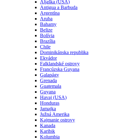
Aljaška (USA)
Antigua a Barbuda
Argentína
Aruba
Bahamy
Belize
Bolívia
Brazília
Chile
Dominikánska republika
Ekvádor
Falklandské ostrovy
Francúzska Guyana
Galapágy
Grenada
Guatemala
Guyana
Havaj (USA)
Honduras
Jamajka
Južná Amerika
Kajmanie ostrovy
Kanada
Karibik
Kolumbia