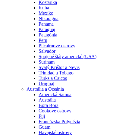
Kostarika
Kuba
Mexiko
Nikaragua
Panama
Paraguaj
Patagónia
Peru
Pitcairnove ostrovy
Salvador
Spojené štáty americké (USA)
Surinam
Svätý Krištof a Nevis
Trinidad a Tobago
Turks a Caicos
Uruguaj
Austrália a Oceánia
Americká Samoa
Austrália
Bora Bora
Cookove ostrovy
Fiji
Francúzska Polynézia
Guam
Havajské ostrovy