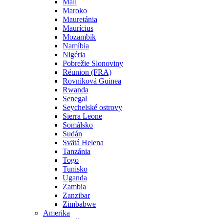
Mali
Maroko
Mauretánia
Maurícius
Mozambik
Namíbia
Nigéria
Pobrežie Slonoviny
Réunion (FRA)
Rovníková Guinea
Rwanda
Senegal
Seychelské ostrovy
Sierra Leone
Somálsko
Sudán
Svätá Helena
Tanzánia
Togo
Tunisko
Uganda
Zambia
Zanzibar
Zimbabwe
Amerika