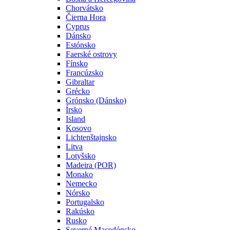
Chorvátsko
Čierna Hora
Cyprus
Dánsko
Estónsko
Faerské ostrovy
Fínsko
Francúzsko
Gibraltar
Grécko
Grónsko (Dánsko)
Írsko
Island
Kosovo
Lichtenštajnsko
Litva
Lotyšsko
Madeira (POR)
Monako
Nemecko
Nórsko
Portugalsko
Rakúsko
Rusko
Severné Macedónsko