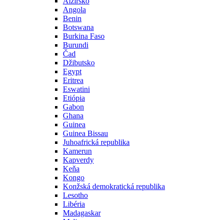
Alžírsko
Angola
Benin
Botswana
Burkina Faso
Burundi
Čad
Džibutsko
Egypt
Eritrea
Eswatini
Etiópia
Gabon
Ghana
Guinea
Guinea Bissau
Juhoafrická republika
Kamerun
Kapverdy
Keňa
Kongo
Konžská demokratická republika
Lesotho
Libéria
Madagaskar