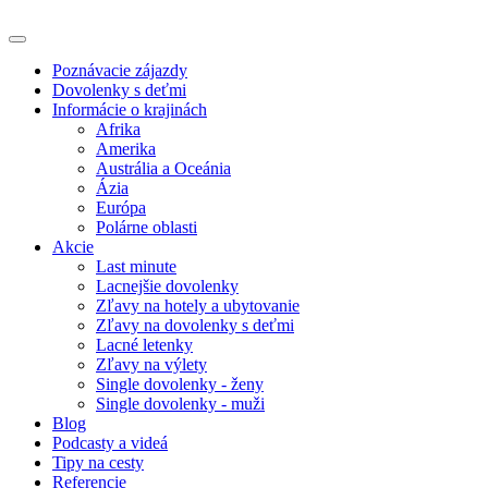
Poznávacie zájazdy
Dovolenky s deťmi
Informácie o krajinách
Afrika
Amerika
Austrália a Oceánia
Ázia
Európa
Polárne oblasti
Akcie
Last minute
Lacnejšie dovolenky
Zľavy na hotely a ubytovanie
Zľavy na dovolenky s deťmi
Lacné letenky
Zľavy na výlety
Single dovolenky - ženy
Single dovolenky - muži
Blog
Podcasty a videá
Tipy na cesty
Referencie