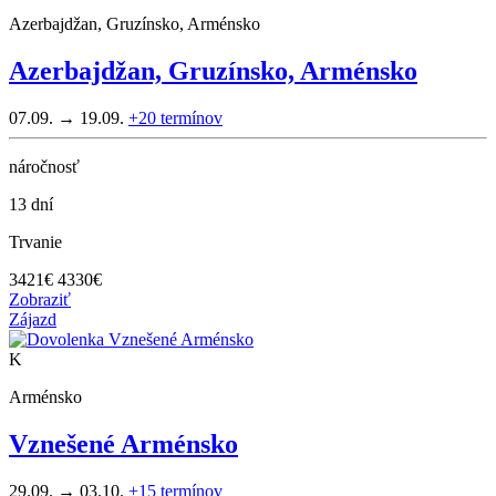
Azerbajdžan, Gruzínsko, Arménsko
Azerbajdžan, Gruzínsko, Arménsko
07.09. → 19.09.
+20
termínov
náročnosť
13 dní
Trvanie
3421
€
4330€
Zobraziť
Zájazd
K
Arménsko
Vznešené Arménsko
29.09. → 03.10.
+15
termínov