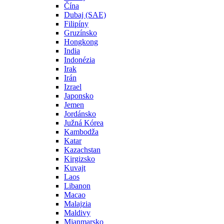
Čína
Dubaj (SAE)
Filipíny
Gruzínsko
Hongkong
India
Indonézia
Irak
Irán
Izrael
Japonsko
Jemen
Jordánsko
Južná Kórea
Kambodža
Katar
Kazachstan
Kirgizsko
Kuvajt
Laos
Libanon
Macao
Malajzia
Maldivy
Mjanmarsko