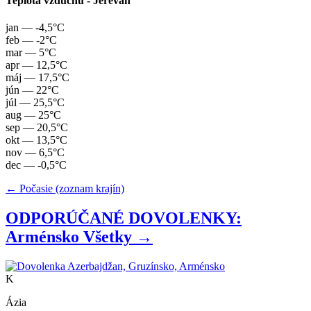
Teplota vzduchu - Jerevan
jan
— -4,5°C
feb
— -2°C
mar
— 5°C
apr
— 12,5°C
máj
— 17,5°C
jún
— 22°C
júl
— 25,5°C
aug
— 25°C
sep
— 20,5°C
okt
— 13,5°C
nov
— 6,5°C
dec
— -0,5°C
← Počasie (zoznam krajín)
ODPORÚČANÉ DOVOLENKY:
Arménsko
Všetky →
K
Ázia