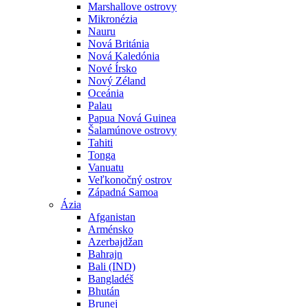
Marshallove ostrovy
Mikronézia
Nauru
Nová Británia
Nová Kaledónia
Nové Írsko
Nový Zéland
Oceánia
Palau
Papua Nová Guinea
Šalamúnove ostrovy
Tahiti
Tonga
Vanuatu
Veľkonočný ostrov
Západná Samoa
Ázia
Afganistan
Arménsko
Azerbajdžan
Bahrajn
Bali (IND)
Bangladéš
Bhután
Brunej