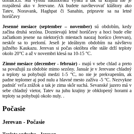
domácich. Má vyššiu nadmorskú výšku a tak tu krajina nie je
rozpálená ako v Jerevane. Ak budete navštevovať kláštory ako
Tatev, Noravank, Haghpat či Sanahin, pripravte sa na letné
horúčavy
Jesenné mesiace (september – november)
sú obdobím, kedy
začína druhá sezóna. Doznievajú letné horúčavy a hoci bude ešte
začiatkom jesene na niektorých miestach naozaj horúco (Jerevan),
neskôr sa to prelomí. Jeseň je ideálnym obdobím na návštevu
južného Kaukazu. Jerevan si počas októbra ešte stále drží teploty
okolo 20°C a až v novembri klesá na 10-15 °C.
Zimné mesiace (december - február)
- majú v sebe chlad a preto
sa považujú za obdobie mimo sezóny. Január je v Jerevane chladný
a teploty sa pohybujú medzi 1-5 °C, no nie je prekvapením, ak
padne teplomer aj pod nulu a hlavné mesto zažíva -5 °C. Nezvykne
padnúť veľa zrážok a tak je zima skôr suchá. Sevanské jazero má v
sebe chladný vietor, Tatev na juhu krajiny je obklopený horami a
teploty sa pohybujú okolo nuly. .
Počasie
Jerevan - Počasie