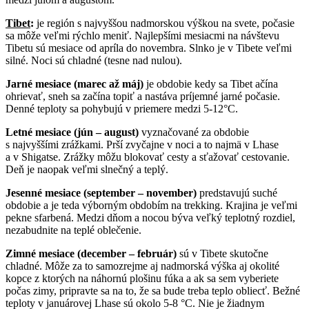
Tibet
:
j
e región s najvyššou nadmorskou výškou na svete, počasie
sa môže veľmi rýchlo meniť. Najlepšími mesiacmi na návštevu
Tibetu sú mesiace od apríla do novembra. Slnko je v Tibete veľmi
silné. Noci sú chladné (tesne nad nulou).
Jarné mesiace (marec až máj)
je obdobie kedy sa Tibet ačína
ohrievať, sneh sa začína topiť a nastáva príjemné jarné počasie.
Denné teploty sa pohybujú v priemere medzi 5-12°C.
Letné mesiace (jún – august)
vyznačované za obdobie
s najvyššími zrážkami. Prší zvyčajne v noci a to najmä v Lhase
a v Shigatse. Zrážky môžu blokovať cesty a sťažovať cestovanie.
Deň je naopak veľmi slnečný a teplý.
Jesenné mesiace (september – november)
predstavujú suché
obdobie a je teda výborným obdobím na trekking. Krajina je veľmi
pekne sfarbená. Medzi dňom a nocou býva veľký teplotný rozdiel,
nezabudnite na teplé oblečenie.
Zimné mesiace (december – február)
sú v Tibete skutočne
chladné. Môže za to samozrejme aj nadmorská výška aj okolité
kopce z ktorých na náhornú plošinu fúka a ak sa sem vyberiete
počas zimy, pripravte sa na to, že sa bude treba teplo obliecť. Bežné
teploty v januárovej Lhase sú okolo 5-8 °C. Nie je žiadnym