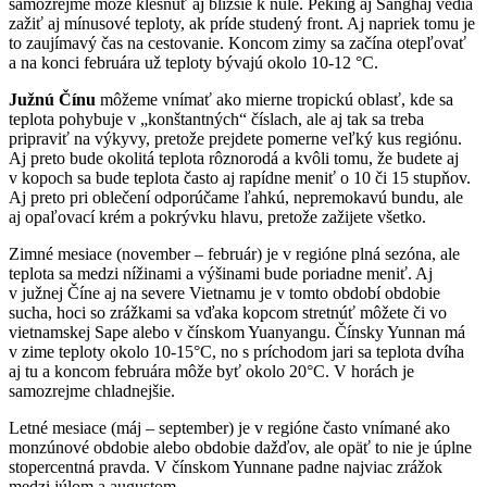
samozrejme môže klesnúť aj bližšie k nule. Peking aj Šanghaj vedia
zažiť aj mínusové teploty, ak príde studený front. Aj napriek tomu je
to zaujímavý čas na cestovanie. Koncom zimy sa začína otepľovať
a na konci februára už teploty bývajú okolo 10-12 °C.
Južnú Čínu
môžeme vnímať ako mierne tropickú oblasť, kde sa
teplota pohybuje v „konštantných“ číslach, ale aj tak sa treba
pripraviť na výkyvy, pretože prejdete pomerne veľký kus regiónu.
Aj preto bude okolitá teplota rôznorodá a kvôli tomu, že budete aj
v kopoch sa bude teplota často aj rapídne meniť o 10 či 15 stupňov.
Aj preto pri oblečení odporúčame ľahkú, nepremokavú bundu, ale
aj opaľovací krém a pokrývku hlavu, pretože zažijete všetko.
Zimné mesiace (november – február) je v regióne plná sezóna, ale
teplota sa medzi nížinami a výšinami bude poriadne meniť. Aj
v južnej Číne aj na severe Vietnamu je v tomto období obdobie
sucha, hoci so zrážkami sa vďaka kopcom stretnúť môžete či vo
vietnamskej Sape alebo v čínskom Yuanyangu. Čínsky Yunnan má
v zime teploty okolo 10-15°C, no s príchodom jari sa teplota dvíha
aj tu a koncom februára môže byť okolo 20°C. V horách je
samozrejme chladnejšie.
Letné mesiace (máj – september) je v regióne často vnímané ako
monzúnové obdobie alebo obdobie dažďov, ale opäť to nie je úplne
stopercentná pravda. V čínskom Yunnane padne najviac zrážok
medzi júlom a augustom.