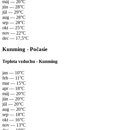
máj
— 26°C
jún
— 28°C
júl
— 29°C
aug
— 28°C
sep
— 28°C
okt
— 25°C
nov
— 22°C
dec
— 17,5°C
Kunming - Počasie
Teplota vzduchu - Kunming
jan
— 10°C
feb
— 11°C
mar
— 15°C
apr
— 18°C
máj
— 20°C
jún
— 20°C
júl
— 20°C
aug
— 20°C
sep
— 18°C
okt
— 16°C
nov
— 13°C