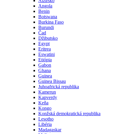
Alžírsko
Angola
Benin
Botswana
Burkina Faso
Burundi
Čad
Džibutsko
Egypt
Eritrea
Eswatini
Etiópia
Gabon
Ghana
Guinea
Guinea Bissau
Juhoafrická republika
Kamerun
Kapverdy
Keňa
Kongo
Konžská demokratická republika
Lesotho
Libéria
Madagaskar