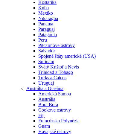
Kostarika
Kuba
Mexiko
Nikaragua
Panama
Paraguaj
Patagónia
Peru
Pitcairnove ostrovy
Salvador
Spojené štáty americké (USA)
Surinam
Svätý Krištof a Nevis
Trinidad a Tobago
Turks a Caicos
Uruguaj
Austrália a Oceánia
Americká Samoa
Austrália
Bora Bora
Cookove ostrovy
Fiji
Francúzska Polynézia
Guam
Havajské ostrovy