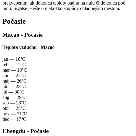
prekvapením, ak dokonca teploty padnú na nulu či dokonca pod
nulu. Šigatse je ešte o niekoľko stupňov chladnejším mestom.
Počasie
Macao - Počasie
Teplota vzduchu - Macao
jan
— 16°C
feb
— 15°C
mar
— 18°C
apr
— 22°C
máj
— 26°C
jún
— 28°C
júl
— 30°C
aug
— 29°C
sep
— 28°C
okt
— 25°C
nov
— 21°C
dec
— 17°C
Chengdu - Počasie