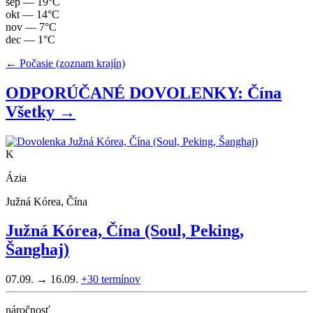
sep
— 19°C
okt
— 14°C
nov
— 7°C
dec
— 1°C
← Počasie (zoznam krajín)
ODPORÚČANÉ DOVOLENKY: Čína
Všetky →
K
Ázia
Južná Kórea, Čína
Južná Kórea, Čína (Soul, Peking,
Šanghaj)
07.09. → 16.09.
+30
termínov
náročnosť