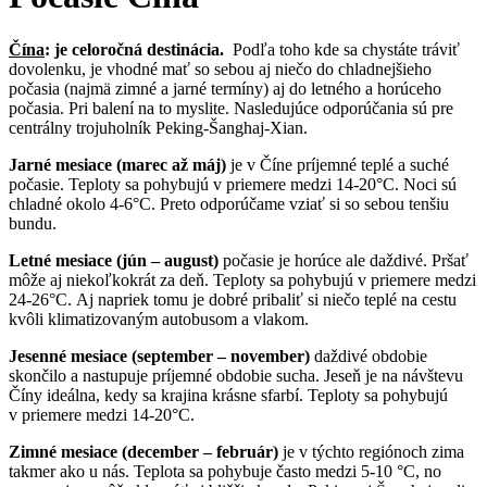
Čína
: je celoročná destinácia.
Podľa toho kde sa chystáte tráviť
dovolenku, je vhodné mať so sebou aj niečo do chladnejšieho
počasia (najmä zimné a jarné termíny) aj do letného a horúceho
počasia. Pri balení na to myslite. Nasledujúce odporúčania sú pre
centrálny trojuholník Peking-Šanghaj-Xian.
Jarné mesiace (marec až máj)
je v Číne príjemné teplé a suché
počasie. Teploty sa pohybujú v priemere medzi 14-20°C. Noci sú
chladné okolo 4-6°C. Preto odporúčame vziať si so sebou tenšiu
bundu.
Letné mesiace (jún – august)
počasie je horúce ale daždivé. Pršať
môže aj niekoľkokrát za deň. Teploty sa pohybujú v priemere medzi
24-26°C. Aj napriek tomu je dobré pribaliť si niečo teplé na cestu
kvôli klimatizovaným autobusom a vlakom.
Jesenné mesiace (september – november)
daždivé obdobie
skončilo a nastupuje príjemné obdobie sucha. Jeseň je na návštevu
Číny ideálna, kedy sa krajina krásne sfarbí. Teploty sa pohybujú
v priemere medzi 14-20°C.
Zimné mesiace (december – február)
je v týchto regiónoch zima
takmer ako u nás. Teplota sa pohybuje často medzi 5-10 °C, no