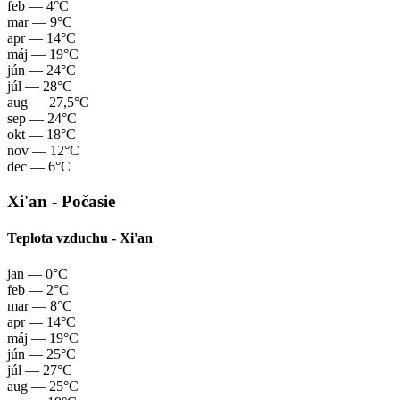
feb
— 4°C
mar
— 9°C
apr
— 14°C
máj
— 19°C
jún
— 24°C
júl
— 28°C
aug
— 27,5°C
sep
— 24°C
okt
— 18°C
nov
— 12°C
dec
— 6°C
Xi'an - Počasie
Teplota vzduchu - Xi'an
jan
— 0°C
feb
— 2°C
mar
— 8°C
apr
— 14°C
máj
— 19°C
jún
— 25°C
júl
— 27°C
aug
— 25°C