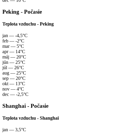
dec
— 10°C
Peking - Počasie
Teplota vzduchu - Peking
jan
— -4,5°C
feb
— -2°C
mar
— 5°C
apr
— 14°C
máj
— 20°C
jún
— 25°C
júl
— 26°C
aug
— 25°C
sep
— 20°C
okt
— 13°C
nov
— 4°C
dec
— -2,5°C
Shanghai - Počasie
Teplota vzduchu - Shanghai
jan
— 3,5°C