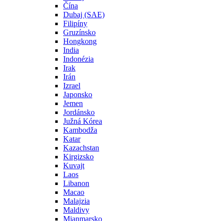
Čína
Dubaj (SAE)
Filipíny
Gruzínsko
Hongkong
India
Indonézia
Irak
Irán
Izrael
Japonsko
Jemen
Jordánsko
Južná Kórea
Kambodža
Katar
Kazachstan
Kirgizsko
Kuvajt
Laos
Libanon
Macao
Malajzia
Maldivy
Mjanmarsko