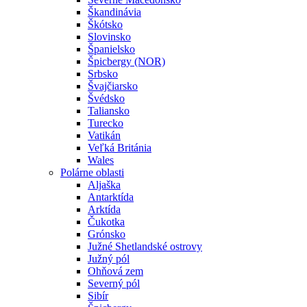
Škandinávia
Škótsko
Slovinsko
Španielsko
Špicbergy (NOR)
Srbsko
Švajčiarsko
Švédsko
Taliansko
Turecko
Vatikán
Veľká Británia
Wales
Polárne oblasti
Aljaška
Antarktída
Arktída
Čukotka
Grónsko
Južné Shetlandské ostrovy
Južný pól
Ohňová zem
Severný pól
Sibír