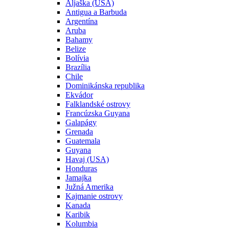
Aljaška (USA)
Antigua a Barbuda
Argentína
Aruba
Bahamy
Belize
Bolívia
Brazília
Chile
Dominikánska republika
Ekvádor
Falklandské ostrovy
Francúzska Guyana
Galapágy
Grenada
Guatemala
Guyana
Havaj (USA)
Honduras
Jamajka
Južná Amerika
Kajmanie ostrovy
Kanada
Karibik
Kolumbia