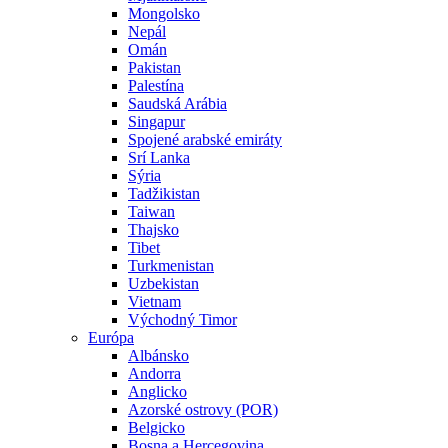
Mongolsko
Nepál
Omán
Pakistan
Palestína
Saudská Arábia
Singapur
Spojené arabské emiráty
Srí Lanka
Sýria
Tadžikistan
Taiwan
Thajsko
Tibet
Turkmenistan
Uzbekistan
Vietnam
Východný Timor
Európa
Albánsko
Andorra
Anglicko
Azorské ostrovy (POR)
Belgicko
Bosna a Hercegovina