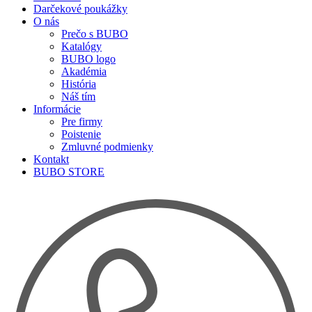
Darčekové poukážky
O nás
Prečo s BUBO
Katalógy
BUBO logo
Akadémia
História
Náš tím
Informácie
Pre firmy
Poistenie
Zmluvné podmienky
Kontakt
BUBO STORE