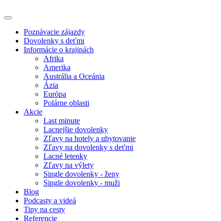
Poznávacie zájazdy
Dovolenky s deťmi
Informácie o krajinách
Afrika
Amerika
Austrália a Oceánia
Ázia
Európa
Polárne oblasti
Akcie
Last minute
Lacnejšie dovolenky
Zľavy na hotely a ubytovanie
Zľavy na dovolenky s deťmi
Lacné letenky
Zľavy na výlety
Single dovolenky - ženy
Single dovolenky - muži
Blog
Podcasty a videá
Tipy na cesty
Referencie