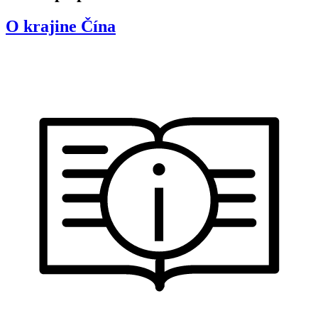
O krajine
Čína