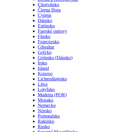
Chorvátsko
Čierna Hora
Cyprus
Dánsko
Estónsko
Faerské ostrovy
Fínsko
Francúzsko
Gibraltar
Grécko
Grónsko (Dánsko)
Írsko
Island
Kosovo
Lichtenštajnsko
Litva
Lotyšsko
Madeira (POR)
Monako
Nemecko
Nórsko
Portugalsko
Rakúsko
Rusko
Severné Macedónsko