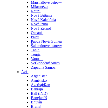
Marshallove ostrovy
Mikronézia
Nauru
Nová Británia
Nová Kaledónia
Nové Írsko
Nový Zéland
Oceánia
Palau
Papua Nová Guinea
Šalamúnove ostrovy
Tahiti
Tonga
Vanuatu
Veľkonočný ostrov
Západná Samoa
Ázia
Afganistan
Arménsko
Azerbajdžan
Bahrajn
Bali (IND)
Bangladéš
Bhután
Brunej