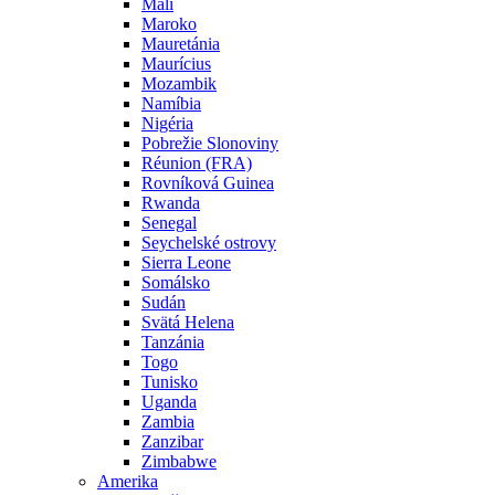
Mali
Maroko
Mauretánia
Maurícius
Mozambik
Namíbia
Nigéria
Pobrežie Slonoviny
Réunion (FRA)
Rovníková Guinea
Rwanda
Senegal
Seychelské ostrovy
Sierra Leone
Somálsko
Sudán
Svätá Helena
Tanzánia
Togo
Tunisko
Uganda
Zambia
Zanzibar
Zimbabwe
Amerika