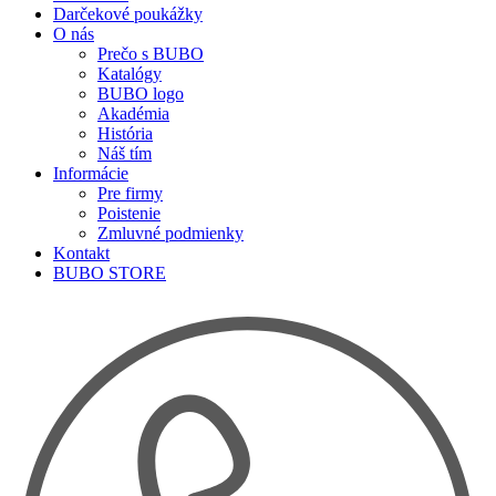
Darčekové poukážky
O nás
Prečo s BUBO
Katalógy
BUBO logo
Akadémia
História
Náš tím
Informácie
Pre firmy
Poistenie
Zmluvné podmienky
Kontakt
BUBO STORE