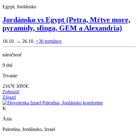
Egypt, Jordánsko
Jordánsko vs Egypt (Petra, Mŕtve more,
pyramídy, sfinga, GEM a Alexandria)
18.10. → 26.10.
+30
termínov
náročnosť
9 dní
Trvanie
2167
€
3095€
Zobraziť
Zájazd
K
Ázia
Palestína, Jordánsko, Izrael