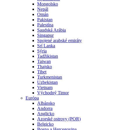
Mongolsko
Nepál
Omán
Pakistan
Palestína
Saudská Arábia
Singapur
Spojené arabské emiráty
Srí Lanka
Sýria
Tadžikistan
Taiwan
Thajsko
Tibet
Turkmenistan
Uzbekistan
Vietnam
Východný Timor
Európa
Albánsko
Andorra
Anglicko
Azorské ostrovy (POR)
Belgicko
Bosna a Hercegovina