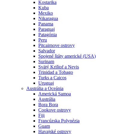
Kostarika
Kuba
Mexiko
Nikaragua
Panama
Paraguaj
Patagónia
Peru
Pitcairnove ostrovy
Salvador
Spojené štáty americké (USA)
Surinam
Svätý Krištof a Nevis
Trinidad a Tobago
Turks a Caicos
Uruguaj
Austrália a Oceánia
Americká Samoa
Austrália
Bora Bora
Cookove ostrovy
Fiji
Francúzska Polynézia
Guam
Havajské ostrovy