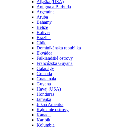
Aljaška (USA)
Antigua a Barbuda
Argentína
Aruba
Bahamy
Belize
Bolívia
Brazília
Chile
Dominikánska republika
Ekvádor
Falklandské ostrovy
Francúzska Guyana
Galapágy
Grenada
Guatemala
Guyana
Havaj (USA)
Honduras
Jamajka
Južná Amerika
Kajmanie ostrovy
Kanada
Karibik
Kolumbia