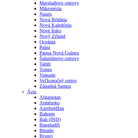
Marshallove ostrovy
Mikronézia
Nauru
Nová Británia
Nová Kaledónia
Nové Írsko
Nový Zéland
Oceánia
Palau
Papua Nová Guinea
Šalamúnove ostrovy
Tahiti
Tonga
Vanuatu
Veľkonočný ostrov
Západná Samoa
Ázia
Afganistan
Arménsko
Azerbajdžan
Bahrajn
Bali (IND)
Bangladéš
Bhután
Brunej