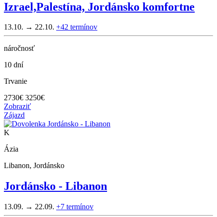
Izrael,Palestína, Jordánsko komfortne
13.10. → 22.10.
+42
termínov
náročnosť
10 dní
Trvanie
2730
€
3250€
Zobraziť
Zájazd
K
Ázia
Libanon, Jordánsko
Jordánsko - Libanon
13.09. → 22.09.
+7
termínov