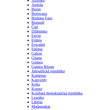
Alžírsko
Angola
Benin
Botswana
Burkina Faso
Burundi
Čad
Džibutsko
Egypt
Eritrea
Eswatini
Etiópia
Gabon
Ghana
Guinea
Guinea Bissau
Juhoafrická republika
Kamerun
Kapverdy
Keňa
Kongo
Konžská demokratická republika
Lesotho
Libéria
Madagaskar