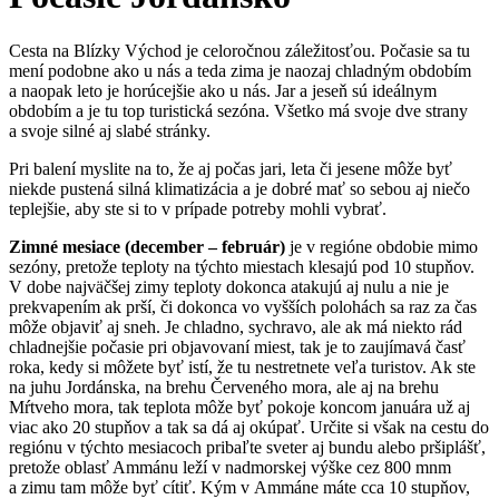
Cesta na Blízky Východ je celoročnou záležitosťou. Počasie sa tu
mení podobne ako u nás a teda zima je naozaj chladným obdobím
a naopak leto je horúcejšie ako u nás. Jar a jeseň sú ideálnym
obdobím a je tu top turistická sezóna. Všetko má svoje dve strany
a svoje silné aj slabé stránky.
Pri balení myslite na to, že aj počas jari, leta či jesene môže byť
niekde pustená silná klimatizácia a je dobré mať so sebou aj niečo
teplejšie, aby ste si to v prípade potreby mohli vybrať.
Zimné mesiace (december – február)
je v regióne obdobie mimo
sezóny, pretože teploty na týchto miestach klesajú pod 10 stupňov.
V dobe najväčšej zimy teploty dokonca atakujú aj nulu a nie je
prekvapením ak prší, či dokonca vo vyšších polohách sa raz za čas
môže objaviť aj sneh. Je chladno, sychravo, ale ak má niekto rád
chladnejšie počasie pri objavovaní miest, tak je to zaujímavá časť
roka, kedy si môžete byť istí, že tu nestretnete veľa turistov. Ak ste
na juhu Jordánska, na brehu Červeného mora, ale aj na brehu
Mŕtveho mora, tak teplota môže byť pokoje koncom januára už aj
viac ako 20 stupňov a tak sa dá aj okúpať. Určite si však na cestu do
regiónu v týchto mesiacoch pribaľte sveter aj bundu alebo pršiplášť,
pretože oblasť Ammánu leží v nadmorskej výške cez 800 mnm
a zimu tam môže byť cítiť. Kým v Ammáne máte cca 10 stupňov,