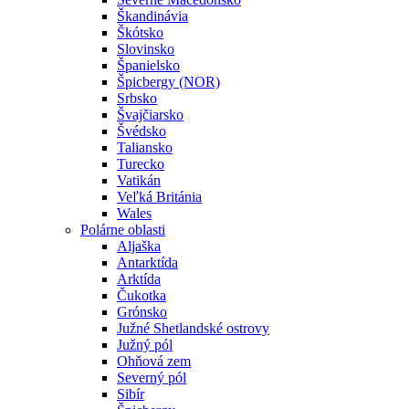
Škandinávia
Škótsko
Slovinsko
Španielsko
Špicbergy (NOR)
Srbsko
Švajčiarsko
Švédsko
Taliansko
Turecko
Vatikán
Veľká Británia
Wales
Polárne oblasti
Aljaška
Antarktída
Arktída
Čukotka
Grónsko
Južné Shetlandské ostrovy
Južný pól
Ohňová zem
Severný pól
Sibír