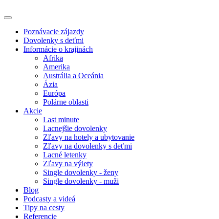
Poznávacie zájazdy
Dovolenky s deťmi
Informácie o krajinách
Afrika
Amerika
Austrália a Oceánia
Ázia
Európa
Polárne oblasti
Akcie
Last minute
Lacnejšie dovolenky
Zľavy na hotely a ubytovanie
Zľavy na dovolenky s deťmi
Lacné letenky
Zľavy na výlety
Single dovolenky - ženy
Single dovolenky - muži
Blog
Podcasty a videá
Tipy na cesty
Referencie