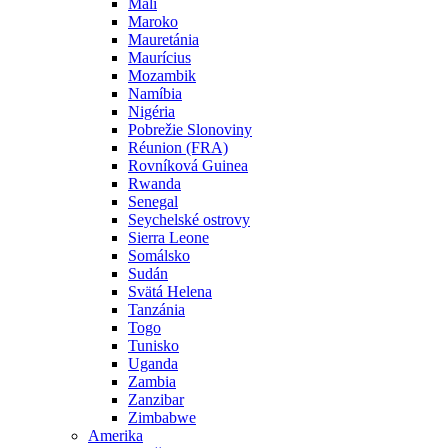
Mali
Maroko
Mauretánia
Maurícius
Mozambik
Namíbia
Nigéria
Pobrežie Slonoviny
Réunion (FRA)
Rovníková Guinea
Rwanda
Senegal
Seychelské ostrovy
Sierra Leone
Somálsko
Sudán
Svätá Helena
Tanzánia
Togo
Tunisko
Uganda
Zambia
Zanzibar
Zimbabwe
Amerika