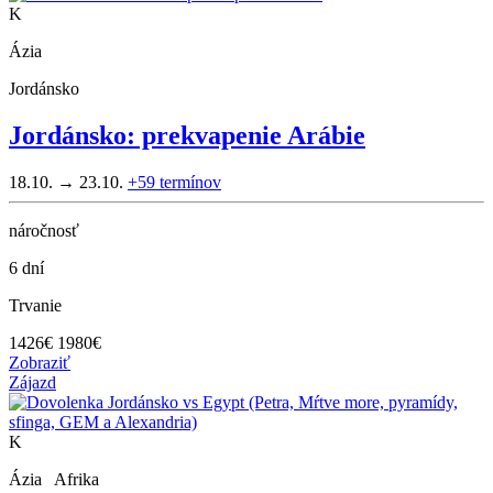
K
Ázia
Jordánsko
Jordánsko: prekvapenie Arábie
18.10. → 23.10.
+59
termínov
náročnosť
6 dní
Trvanie
1426
€
1980€
Zobraziť
Zájazd
K
Ázia Afrika