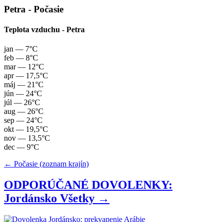
Petra - Počasie
Teplota vzduchu - Petra
jan
— 7°C
feb
— 8°C
mar
— 12°C
apr
— 17,5°C
máj
— 21°C
jún
— 24°C
júl
— 26°C
aug
— 26°C
sep
— 24°C
okt
— 19,5°C
nov
— 13,5°C
dec
— 9°C
← Počasie (zoznam krajín)
ODPORÚČANÉ DOVOLENKY:
Jordánsko
Všetky →