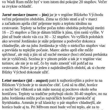
vo Wadi Rum môže byť v tom istom dni pokojne 20 stupňov. Večer
sa zvykne ochladiť.
Jarné mesiace (marec – jún)
jar je v regióne Blízkeho Východu
veľmi príjemným obdobím. Zima sa rýchlo stratí a už v marci
a začiatkom apríla cítiť príjemne teplo a teplotu ideálnu na
cestovanie. Teploty sa bežne počas tohto obdobia pohybujú medzi
16 – 25 stupňov a čím je dátum bližšie k júnu, tým rastú vyššie. V
júni už bude okolo vás cca 30 – 32 stupňov. Vo vyšších polohách
ako severné Jordánsko je stále príjemne a podvečer dokonca
chladnejšie, ale na juhu Jordánska je vždy o niekoľko stupňov viac
a prevláda tu teplejšie počasie. Marec alebo apríl ešte môže
spŕchnuť, ale máj a jún sú už suché mesiace (hoci občasná prehánka
nie je vylúčená). Sezóna je v plnom prúde a tak je v regióne viac
turistov, ale nie je to nič, čo by malo zmeniť váš pohľad na
cestovanie. Práve jar je jeden z najideálnejších období, ak si chcete
Blízky Východ dokonale užiť.
Letné mesiace (júl – august)
patri k najhorúcejším a práve tu na
Blízkom Východe je to skutočne cítiť. Letá sú tu dlhé, horúce
a suché bez vlhkosti a tak máte naozaj aj pocitovo okolo seba
horúčavu. Teploty sa tradične pohybujú okolo 30-40 stupňov, no na
juhu Jordánska môžu počas najväčších horúčav preskočiť aj
štyridsiatku. Ammán je už klasicky o pár stupňov chladnejší, ale
horúco bude aj tu. Pri Mŕtvom mori bude veľmi teplo, ale za to