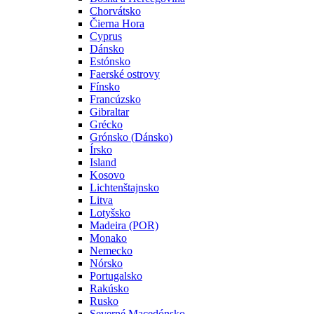
Chorvátsko
Čierna Hora
Cyprus
Dánsko
Estónsko
Faerské ostrovy
Fínsko
Francúzsko
Gibraltar
Grécko
Grónsko (Dánsko)
Írsko
Island
Kosovo
Lichtenštajnsko
Litva
Lotyšsko
Madeira (POR)
Monako
Nemecko
Nórsko
Portugalsko
Rakúsko
Rusko
Severné Macedónsko