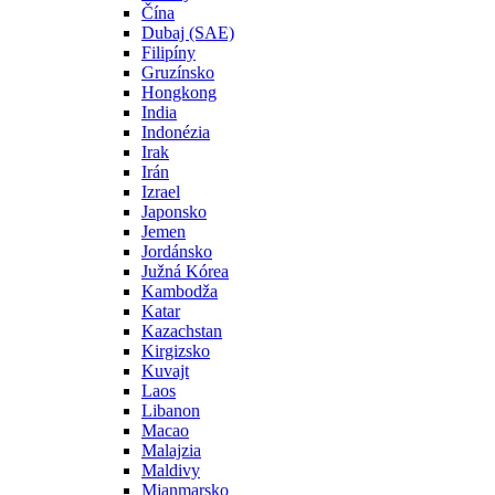
Čína
Dubaj (SAE)
Filipíny
Gruzínsko
Hongkong
India
Indonézia
Irak
Irán
Izrael
Japonsko
Jemen
Jordánsko
Južná Kórea
Kambodža
Katar
Kazachstan
Kirgizsko
Kuvajt
Laos
Libanon
Macao
Malajzia
Maldivy
Mjanmarsko