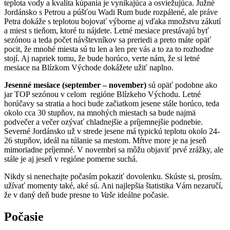
teplota vody a kvalita kúpania je vynikajúca a osviežujúca. Južné
Jordánsko s Petrou a púšťou Wadi Rum bude rozpálené, ale práve
Petra dokáže s teplotou bojovať výborne aj vďaka množstvu zákutí
a miest s tieňom, ktoré tu nájdete. Letné mesiace prestávajú byť
sezónou a teda počet návštevníkov sa preriedi a preto máte opäť
pocit, že mnohé miesta sú tu len a len pre vás a to za to rozhodne
stojí. Aj napriek tomu, že bude horúco, verte nám, že si letné
mesiace na Blízkom Východe dokážete užiť naplno.
Jesenné mesiace (september – november)
sú opäť podobne ako
jar TOP sezónou v celom regióne Blízkeho Východu. Letné
horúčavy sa stratia a hoci bude začiatkom jesene stále horúco, teda
okolo cca 30 stupňov, na mnohých miestach sa bude najmä
podvečer a večer ozývať chladnejšie a príjemnejšie podnebie.
Severné Jordánsko už v strede jesene má typickú teplotu okolo 24-
26 stupňov, ideál na túlanie sa mestom. Mŕtve more je na jeseň
mimoriadne príjemné. V novembri sa môžu objaviť prvé zrážky, ale
stále je aj jeseň v regióne pomerne suchá.
Nikdy si nenechajte počasím pokaziť dovolenku. Skúste si, prosím,
užívať momenty také, aké sú. Ani najlepšia štatistika Vám nezaručí,
že v daný deň bude presne to
Vaše
ideálne počasie.
Počasie