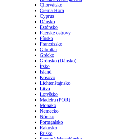
Chorvátsko
Čierna Hora
Cyprus
Dánsko
Estónsko
Faerské ostrovy
Fínsko
Francúzsko
Gibraltar
Grécko
Grónsko (Dánsko)
Írsko
Island
Kosovo
Lichtenštajnsko
Litva
Lotyšsko
Madeira (POR)
Monako
Nemecko
Nórsko
Portugalsko
Rakúsko
Rusko
Severné Macedónsko