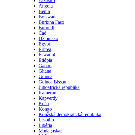
Alžírsko
Angola
Benin
Botswana
Burkina Faso
Burundi
Čad
Džibutsko
Egypt
Eritrea
Eswatini
Etiópia
Gabon
Ghana
Guinea
Guinea Bissau
Juhoafrická republika
Kamerun
Kapverdy
Keňa
Kongo
Konžská demokratická republika
Lesotho
Libéria
Madagaskar