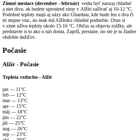
Zimné mesiace (december - február)
vedia byť naozaj chladné
a niet divu, ak budete uprostred zimy v Alžíri zažívať aj 10-12 °C.
Podobné teploty majú aj oázy ako Ghardaia, kde bude len o dva či
tri stupne viac, no inak má Alžírsko chladné podnebie. Oran si
v zime užíva teploty okolo 15-16 °C. Občas sa objavia zrážky, ale
predstavte si to ako u nás doma. Zaprší, prestane, no nie je tu žiadne
obdobie dažďov.
Počasie
Alžír - Počasie
Teplota vzduchu - Alžír
jan
— 11°C
feb
— 12°C
mar
— 13°C
apr
— 15°C
máj
— 18°C
jún
— 22°C
júl
— 25°C
aug
— 26°C
sep
— 23°C
okt
— 20°C