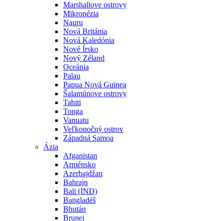
Marshallove ostrovy
Mikronézia
Nauru
Nová Británia
Nová Kaledónia
Nové Írsko
Nový Zéland
Oceánia
Palau
Papua Nová Guinea
Šalamúnove ostrovy
Tahiti
Tonga
Vanuatu
Veľkonočný ostrov
Západná Samoa
Ázia
Afganistan
Arménsko
Azerbajdžan
Bahrajn
Bali (IND)
Bangladéš
Bhután
Brunej