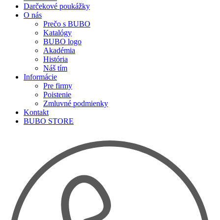
Darčekové poukážky
O nás
Prečo s BUBO
Katalógy
BUBO logo
Akadémia
História
Náš tím
Informácie
Pre firmy
Poistenie
Zmluvné podmienky
Kontakt
BUBO STORE