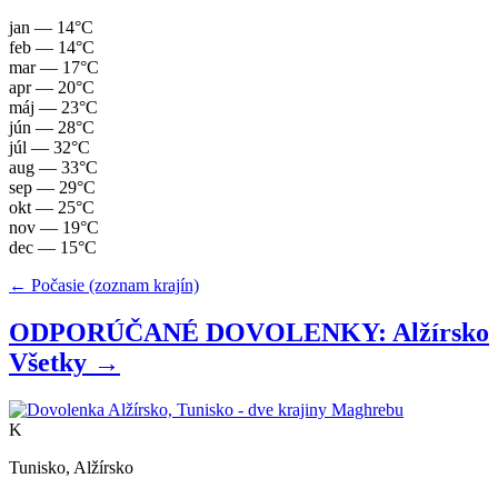
jan
— 14°C
feb
— 14°C
mar
— 17°C
apr
— 20°C
máj
— 23°C
jún
— 28°C
júl
— 32°C
aug
— 33°C
sep
— 29°C
okt
— 25°C
nov
— 19°C
dec
— 15°C
← Počasie (zoznam krajín)
ODPORÚČANÉ DOVOLENKY: Alžírsko
Všetky →
K
Tunisko, Alžírsko