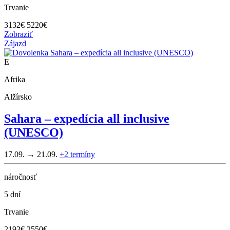
Trvanie
3132
€
5220€
Zobraziť
Zájazd
E
Afrika
Alžírsko
Sahara – expedícia all inclusive
(UNESCO)
17.09. → 21.09.
+2
termíny
náročnosť
5 dní
Trvanie
2193
€
2550€