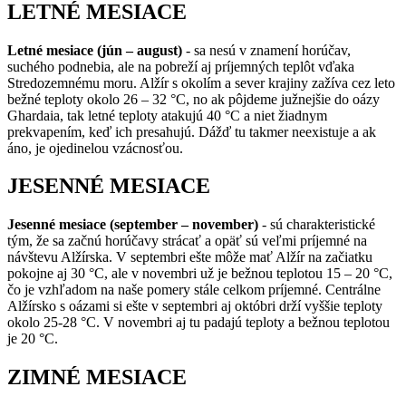
LETNÉ MESIACE
Letné mesiace (jún – august)
- sa nesú v znamení horúčav,
suchého podnebia, ale na pobreží aj príjemných teplôt vďaka
Stredozemnému moru. Alžír s okolím a sever krajiny zažíva cez leto
bežné teploty okolo 26 – 32 °C, no ak pôjdeme južnejšie do oázy
Ghardaia, tak letné teploty atakujú 40 °C a niet žiadnym
prekvapením, keď ich presahujú. Dážď tu takmer neexistuje a ak
áno, je ojedinelou vzácnosťou.
JESENNÉ MESIACE
Jesenné mesiace (september – november)
- sú charakteristické
tým, že sa začnú horúčavy strácať a opäť sú veľmi príjemné na
návštevu Alžírska. V septembri ešte môže mať Alžír na začiatku
pokojne aj 30 °C, ale v novembri už je bežnou teplotou 15 – 20 °C,
čo je vzhľadom na naše pomery stále celkom príjemné. Centrálne
Alžírsko s oázami si ešte v septembri aj októbri drží vyššie teploty
okolo 25-28 °C. V novembri aj tu padajú teploty a bežnou teplotou
je 20 °C.
ZIMNÉ MESIACE