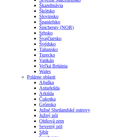
Škandinávia
Škótsko
Slovinsko
Španielsko
Špicbergy (NOR)
Srbsko
Švajčiarsko
Švédsko
Taliansko
Turecko
Vatikán
Veľká Británia
Wales
Polárne oblasti
Aljaška
Antarktída
Arktída
Čukotka
Grónsko
Južné Shetlandské ostrovy
Južný pól
Ohňová zem
Severný pól
Sibír