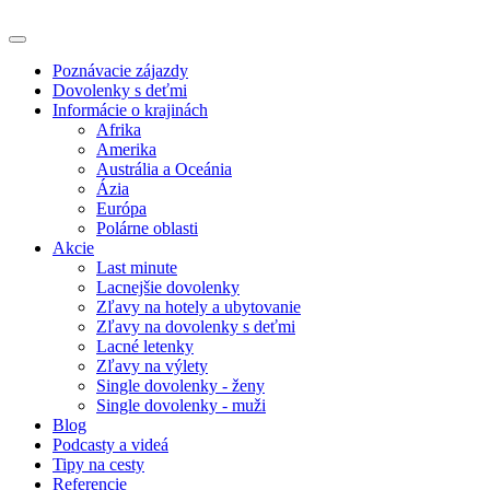
Poznávacie zájazdy
Dovolenky s deťmi
Informácie o krajinách
Afrika
Amerika
Austrália a Oceánia
Ázia
Európa
Polárne oblasti
Akcie
Last minute
Lacnejšie dovolenky
Zľavy na hotely a ubytovanie
Zľavy na dovolenky s deťmi
Lacné letenky
Zľavy na výlety
Single dovolenky - ženy
Single dovolenky - muži
Blog
Podcasty a videá
Tipy na cesty
Referencie