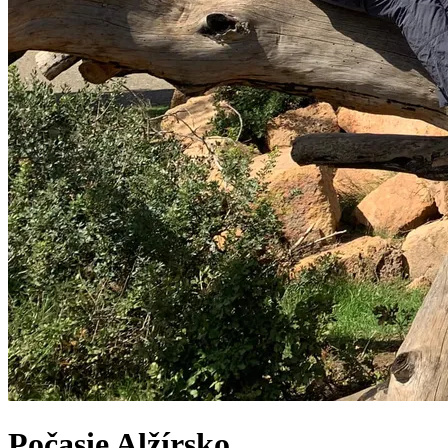
Počasie
Alžírsko