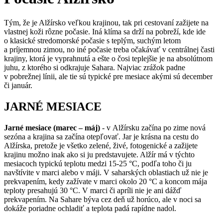
Tým, že je Alžírsko veľkou krajinou, tak pri cestovaní zažijete na
vlastnej koži rôzne počasie. Iná klíma sa drží na pobreží, kde ide
o klasické stredomorské počasie s teplým, suchým letom
a príjemnou zimou, no iné počasie treba očakávať v centrálnej časti
krajiny, ktorá je vyprahnutá a ešte o čosi teplejšie je na absolútnom
juhu, z ktorého si odkrajuje Sahara. Najviac zrážok padne
v pobrežnej línii, ale tie sú typické pre mesiace akými sú december
či január.
JARNÉ MESIACE
Jarné mesiace (marec – máj)
- v Alžírsku začína po zime nová
sezóna a krajina sa začína otepľovať. Jar je krásna na cestu do
Alžírska, pretože je všetko zelené, živé, fotogenické a zažijete
krajinu možno inak ako si ju predstavujete. Alžír má v týchto
mesiacoch typickú teplotu medzi 15-25 °C, podľa toho či ju
navštívite v marci alebo v máji. V saharských oblastiach už nie je
prekvapením, kedy zažívate v marci okolo 20 °C a koncom mája
teploty presahujú 30 °C. V marci či apríli nie je ani dážď
prekvapením. Na Sahare býva cez deň už horúco, ale v noci sa
dokáže poriadne ochladiť a teplota padá rapídne nadol.