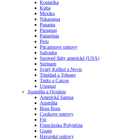
Kostarika
Kuba
Mexiko
Nikaragua
Panama
Paraguaj
Patagónia
Peru
Pitcairnove ostrovy
Salvador
Spojené štáty americké (USA)
Surinam
Svätý Krištof a Nevis
Trinidad a Tobago
Turks a Caicos
Uruguaj
Austrália a Oceánia
Americká Samoa
Austrália
Bora Bora
Cookove ostrovy
Fiji
Francúzska Polynézia
Guam
Havajské ostrovy