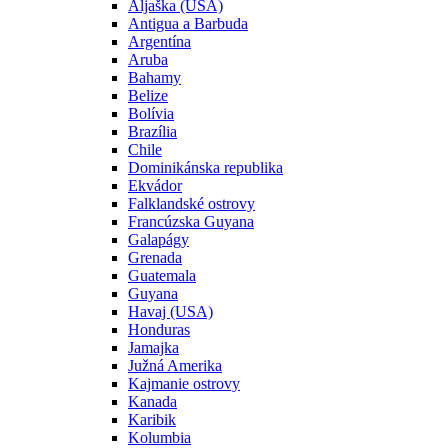
Aljaška (USA)
Antigua a Barbuda
Argentína
Aruba
Bahamy
Belize
Bolívia
Brazília
Chile
Dominikánska republika
Ekvádor
Falklandské ostrovy
Francúzska Guyana
Galapágy
Grenada
Guatemala
Guyana
Havaj (USA)
Honduras
Jamajka
Južná Amerika
Kajmanie ostrovy
Kanada
Karibik
Kolumbia