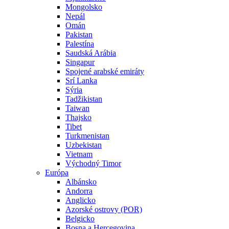
Mongolsko
Nepál
Omán
Pakistan
Palestína
Saudská Arábia
Singapur
Spojené arabské emiráty
Srí Lanka
Sýria
Tadžikistan
Taiwan
Thajsko
Tibet
Turkmenistan
Uzbekistan
Vietnam
Východný Timor
Európa
Albánsko
Andorra
Anglicko
Azorské ostrovy (POR)
Belgicko
Bosna a Hercegovina