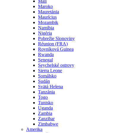
Mali
Maroko
Mauretánia
Maurícius
Mozambik
Namíbia
Nigéria
Pobrežie Slonoviny
Réunion (FRA)
Rovníková Guinea
Rwanda
Senegal
Seychelské ostrovy
Sierra Leone
Somálsko
Sudán
Svätá Helena
Tanzánia
Togo
Tunisko
Uganda
Zambia
Zanzibar
Zimbabwe
Amerika