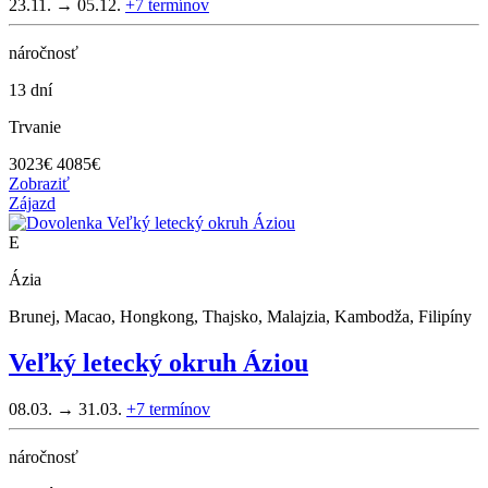
23.11. → 05.12.
+7
termínov
náročnosť
13 dní
Trvanie
3023
€
4085€
Zobraziť
Zájazd
E
Ázia
Brunej, Macao, Hongkong, Thajsko, Malajzia, Kambodža, Filipíny
Veľký letecký okruh Áziou
08.03. → 31.03.
+7
termínov
náročnosť