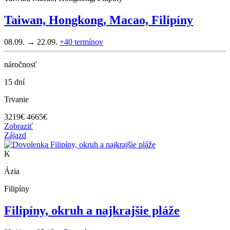
Taiwan, Hongkong, Macao, Filipíny
08.09. → 22.09.
+40
termínov
náročnosť
15 dní
Trvanie
3219
€
4665€
Zobraziť
Zájazd
K
Ázia
Filipíny
Filipíny, okruh a najkrajšie pláže