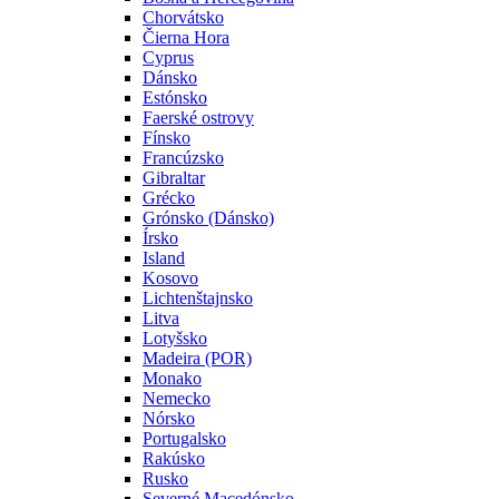
Chorvátsko
Čierna Hora
Cyprus
Dánsko
Estónsko
Faerské ostrovy
Fínsko
Francúzsko
Gibraltar
Grécko
Grónsko (Dánsko)
Írsko
Island
Kosovo
Lichtenštajnsko
Litva
Lotyšsko
Madeira (POR)
Monako
Nemecko
Nórsko
Portugalsko
Rakúsko
Rusko
Severné Macedónsko