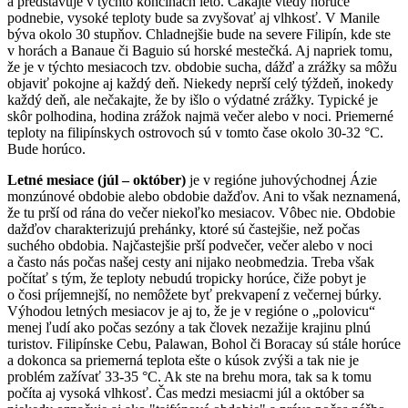
a predstavuje v týchto končinách leto. Čakajte vtedy horúce
podnebie, vysoké teploty bude sa zvyšovať aj vlhkosť. V Manile
býva okolo 30 stupňov. Chladnejšie bude na severe Filipín, kde ste
v horách a Banaue či Baguio sú horské mestečká. Aj napriek tomu,
že je v týchto mesiacoch tzv. obdobie sucha, dážď a zrážky sa môžu
objaviť pokojne aj každý deň. Niekedy neprší celý týždeň, inokedy
každý deň, ale nečakajte, že by išlo o výdatné zrážky. Typické je
skôr polhodina, hodina zrážok najmä večer alebo v noci. Priemerné
teploty na filipínskych ostrovoch sú v tomto čase okolo 30-32 °C.
Bude horúco.
Letné mesiace (júl – október)
je v regióne juhovýchodnej Ázie
monzúnové obdobie alebo obdobie dažďov. Ani to však neznamená,
že tu prší od rána do večer niekoľko mesiacov. Vôbec nie. Obdobie
dažďov charakterizujú prehánky, ktoré sú častejšie, než počas
suchého obdobia. Najčastejšie prší podvečer, večer alebo v noci
a často nás počas našej cesty ani nijako neobmedzia. Treba však
počítať s tým, že teploty nebudú tropicky horúce, čiže pobyt je
o čosi príjemnejší, no nemôžete byť prekvapení z večernej búrky.
Výhodou letných mesiacov je aj to, že je v regióne o „polovicu“
menej ľudí ako počas sezóny a tak človek nezažije krajinu plnú
turistov. Filipínske Cebu, Palawan, Bohol či Boracay sú stále horúce
a dokonca sa priemerná teplota ešte o kúsok zvýši a tak nie je
problém zažívať 33-35 °C. Ak ste na brehu mora, tak sa k tomu
počíta aj vysoká vlhkosť. Čas medzi mesiacmi júl a október sa