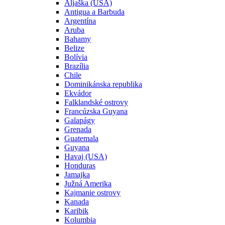
Aljaška (USA)
Antigua a Barbuda
Argentína
Aruba
Bahamy
Belize
Bolívia
Brazília
Chile
Dominikánska republika
Ekvádor
Falklandské ostrovy
Francúzska Guyana
Galapágy
Grenada
Guatemala
Guyana
Havaj (USA)
Honduras
Jamajka
Južná Amerika
Kajmanie ostrovy
Kanada
Karibik
Kolumbia