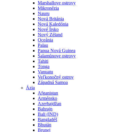
Marshallove ostrovy
Mikronézia
Nauru
Nová Británia
Nová Kaledónia
Nové Írsko
Nový Zéland
Oceánia
Palau
Papua Nová Guinea
Šalamúnove ostrovy
Tahiti
Tonga
Vanuatu
Veľkonočný ostrov
Západná Samoa
Ázia
Afganistan
Arménsko
Azerbajdžan
Bahrajn
Bali (IND)
Bangladéš
Bhután
Brunej