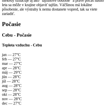
niekedy označuje aj ako "tajfúnové obdobie" a práve počas nášho
leta sa môže v krajine objaviť tajfún. Väčšinou má lokálne
pôsobenie, ale výstrahy k nemu dostanete vopred, tak sa viete
zariadiť.
Počasie
Cebu - Počasie
Teplota vzduchu - Cebu
jan
— 27°C
feb
— 27°C
mar
— 27°C
apr
— 28°C
máj
— 29°C
jún
— 28°C
júl
— 28°C
aug
— 28°C
sep
— 28°C
okt
— 28°C
nov
— 28°C
dec
— 27°C