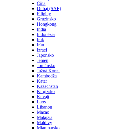
Čína
Dubaj (SAE)
Filipíny
Gruzínsko
Hongkong
India
Indonézia
Irak
Irán
Izrael
Japonsko
Jemen
Jordánsko
Južná Kórea
Kambodža
Katar
Kazachstan
Kirgizsko
Kuvajt
Laos
Libanon
Macao
Malajzia
Maldivy
Mjanmarsko