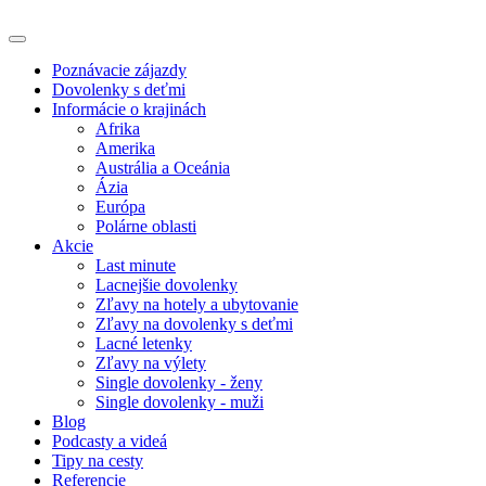
Poznávacie zájazdy
Dovolenky s deťmi
Informácie o krajinách
Afrika
Amerika
Austrália a Oceánia
Ázia
Európa
Polárne oblasti
Akcie
Last minute
Lacnejšie dovolenky
Zľavy na hotely a ubytovanie
Zľavy na dovolenky s deťmi
Lacné letenky
Zľavy na výlety
Single dovolenky - ženy
Single dovolenky - muži
Blog
Podcasty a videá
Tipy na cesty
Referencie