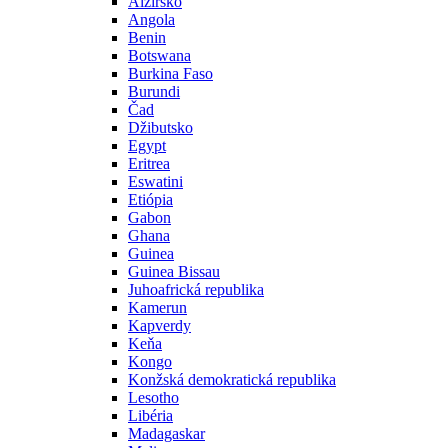
Alžírsko
Angola
Benin
Botswana
Burkina Faso
Burundi
Čad
Džibutsko
Egypt
Eritrea
Eswatini
Etiópia
Gabon
Ghana
Guinea
Guinea Bissau
Juhoafrická republika
Kamerun
Kapverdy
Keňa
Kongo
Konžská demokratická republika
Lesotho
Libéria
Madagaskar