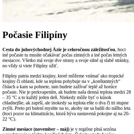
Počasie
Filipíny
Cesta do juhovýchodnej Ázie je celoročnou záležitosťou
, hoci
iné počasie tu musíte očakávať počas zimných a iné počas letných
mesiacov. Všetko má svoje dve strany a svoje silné aj slabé stránky,
no vždy si viete Filipíny užiť.
Filipíny patria medzi krajiny, ktoré môžeme vnímať ako tropické
krajiny či oblasti, kde sa teplota pohybuje na v „konštantných“
číslach a kam sa pohnete, tam budete zažívať teplé až horúce
počasie. Nie je prekvapením, ak budete naša denná teplota medzi 28
– 35 °C a to každý jeden deň. Niekedy môže byť o kúsok
chladnejšie, ak zaprší, ale inokedy sa teplota ešte o dva či tri stupne
zvýši. Preto pri balení myslite na to, akoby ste sa balili do nášho leta
(hoci pozor na klimatizáciu, ktorá býva nastavená pokojne aj na 20-
22 °C).
Zimné mesiace (november – máj)
je v regióne plná sezóna