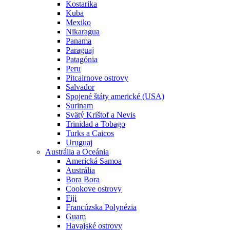
Kostarika
Kuba
Mexiko
Nikaragua
Panama
Paraguaj
Patagónia
Peru
Pitcairnove ostrovy
Salvador
Spojené štáty americké (USA)
Surinam
Svätý Krištof a Nevis
Trinidad a Tobago
Turks a Caicos
Uruguaj
Austrália a Oceánia
Americká Samoa
Austrália
Bora Bora
Cookove ostrovy
Fiji
Francúzska Polynézia
Guam
Havajské ostrovy