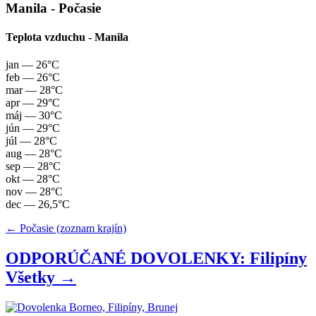
Manila - Počasie
Teplota vzduchu - Manila
jan
— 26°C
feb
— 26°C
mar
— 28°C
apr
— 29°C
máj
— 30°C
jún
— 29°C
júl
— 28°C
aug
— 28°C
sep
— 28°C
okt
— 28°C
nov
— 28°C
dec
— 26,5°C
← Počasie (zoznam krajín)
ODPORÚČANÉ DOVOLENKY: Filipíny
Všetky →