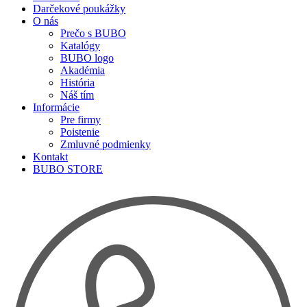
Darčekové poukážky
O nás
Prečo s BUBO
Katalógy
BUBO logo
Akadémia
História
Náš tím
Informácie
Pre firmy
Poistenie
Zmluvné podmienky
Kontakt
BUBO STORE