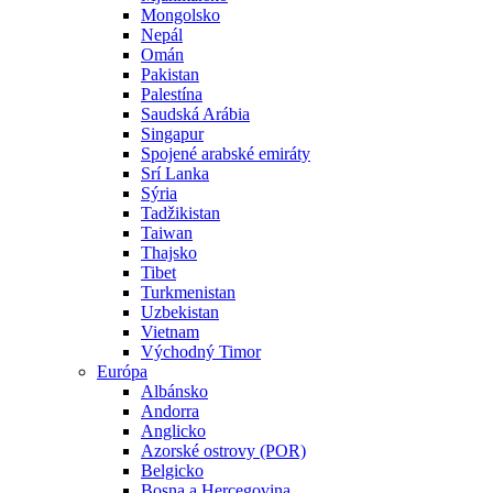
Mongolsko
Nepál
Omán
Pakistan
Palestína
Saudská Arábia
Singapur
Spojené arabské emiráty
Srí Lanka
Sýria
Tadžikistan
Taiwan
Thajsko
Tibet
Turkmenistan
Uzbekistan
Vietnam
Východný Timor
Európa
Albánsko
Andorra
Anglicko
Azorské ostrovy (POR)
Belgicko
Bosna a Hercegovina