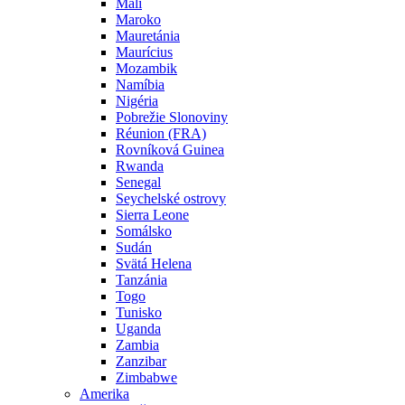
Mali
Maroko
Mauretánia
Maurícius
Mozambik
Namíbia
Nigéria
Pobrežie Slonoviny
Réunion (FRA)
Rovníková Guinea
Rwanda
Senegal
Seychelské ostrovy
Sierra Leone
Somálsko
Sudán
Svätá Helena
Tanzánia
Togo
Tunisko
Uganda
Zambia
Zanzibar
Zimbabwe
Amerika