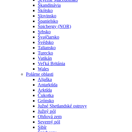
Škandinávia
Škótsko
Slovinsko
Španielsko
Špicbergy (NOR)
Srbsko
Švajčiarsko
Švédsko
Taliansko
Turecko
Vatikán
Veľká Británia
Wales
Polárne oblasti
Aljaška
Antarktída
Arktída
Čukotka
Grónsko
Južné Shetlandské ostrovy
Južný pól
Ohňová zem
Severný pól
Sibír