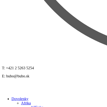
T: +421 2 5263 5254
E:
bubo@bubo.sk
Dovolenky
Afrika