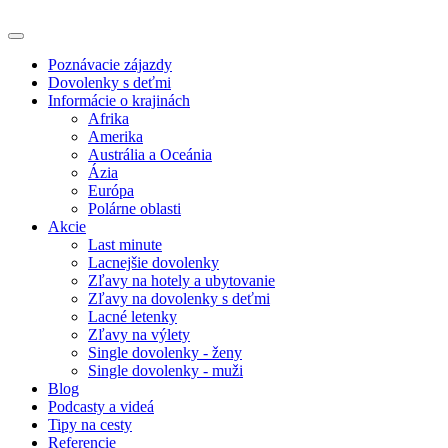
Poznávacie zájazdy
Dovolenky s deťmi
Informácie o krajinách
Afrika
Amerika
Austrália a Oceánia
Ázia
Európa
Polárne oblasti
Akcie
Last minute
Lacnejšie dovolenky
Zľavy na hotely a ubytovanie
Zľavy na dovolenky s deťmi
Lacné letenky
Zľavy na výlety
Single dovolenky - ženy
Single dovolenky - muži
Blog
Podcasty a videá
Tipy na cesty
Referencie