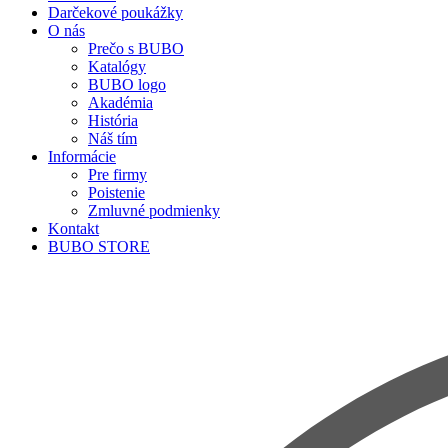
Darčekové poukážky
O nás
Prečo s BUBO
Katalógy
BUBO logo
Akadémia
História
Náš tím
Informácie
Pre firmy
Poistenie
Zmluvné podmienky
Kontakt
BUBO STORE