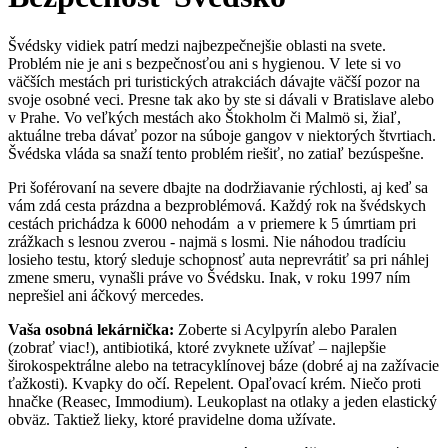
Švédsky vidiek patrí medzi najbezpečnejšie oblasti na svete.
Problém nie je ani s bezpečnosťou ani s hygienou. V lete si vo
väčších mestách pri turistických atrakciách dávajte väčší pozor na
svoje osobné veci. Presne tak ako by ste si dávali v Bratislave alebo
v Prahe. Vo veľkých mestách ako Štokholm či Malmö si, žiaľ,
aktuálne treba dávať pozor na súboje gangov v niektorých štvrtiach.
Švédska vláda sa snaží tento problém riešiť, no zatiaľ bezúspešne.
Pri šoférovaní na severe dbajte na dodržiavanie rýchlosti, aj keď sa
vám zdá cesta prázdna a bezproblémová. Každý rok na švédskych
cestách prichádza k 6000 nehodám a v priemere k 5 úmrtiam pri
zrážkach s lesnou zverou - najmä s losmi. Nie náhodou tradíciu
losieho testu, ktorý sleduje schopnosť auta neprevrátiť sa pri náhlej
zmene smeru, vynašli práve vo Švédsku. Inak, v roku 1997 ním
neprešiel ani áčkový mercedes.
Vaša osobná lekárnička:
Zoberte si Acylpyrín alebo Paralen
(zobrať viac!), antibiotiká, ktoré zvyknete užívať – najlepšie
širokospektrálne alebo na tetracyklínovej báze (dobré aj na zažívacie
ťažkosti). Kvapky do očí. Repelent. Opaľovací krém. Niečo proti
hnačke (Reasec, Immodium). Leukoplast na otlaky a jeden elastický
obväz. Taktiež lieky, ktoré pravidelne doma užívate.