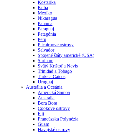
Kostarika
Kuba
Mexiko
Nikaragua
Panama
Paraguaj
Patagónia
Peru
Pitcairnove ostrovy
Salvador
Spojené štáty americké (USA)
Surinam
Svätý Krištof a Nevis
Trinidad a Tobago
Turks a Caicos
Uruguaj
Austrália a Oceánia
Americká Samoa
Austrália
Bora Bora
Cookove ostrovy
Fiji
Francúzska Polynézia
Guam
Havajské ostrovy