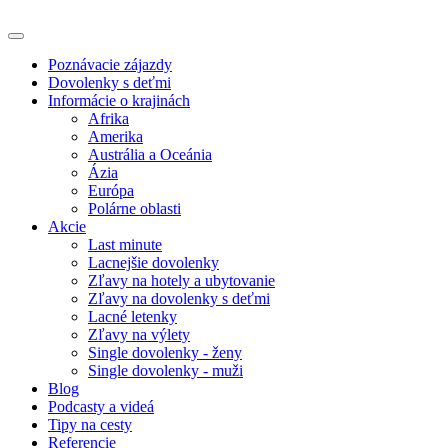
Poznávacie zájazdy
Dovolenky s deťmi
Informácie o krajinách
Afrika
Amerika
Austrália a Oceánia
Ázia
Európa
Polárne oblasti
Akcie
Last minute
Lacnejšie dovolenky
Zľavy na hotely a ubytovanie
Zľavy na dovolenky s deťmi
Lacné letenky
Zľavy na výlety
Single dovolenky - ženy
Single dovolenky - muži
Blog
Podcasty a videá
Tipy na cesty
Referencie