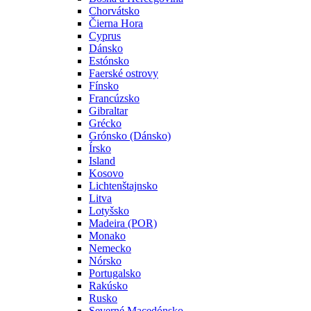
Chorvátsko
Čierna Hora
Cyprus
Dánsko
Estónsko
Faerské ostrovy
Fínsko
Francúzsko
Gibraltar
Grécko
Grónsko (Dánsko)
Írsko
Island
Kosovo
Lichtenštajnsko
Litva
Lotyšsko
Madeira (POR)
Monako
Nemecko
Nórsko
Portugalsko
Rakúsko
Rusko
Severné Macedónsko