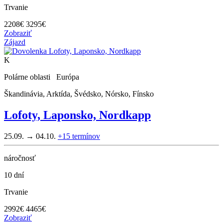
Trvanie
2208
€
3295€
Zobraziť
Zájazd
K
Polárne oblasti Európa
Škandinávia, Arktída, Švédsko, Nórsko, Fínsko
Lofoty, Laponsko, Nordkapp
25.09. → 04.10.
+15
termínov
náročnosť
10 dní
Trvanie
2992
€
4465€
Zobraziť