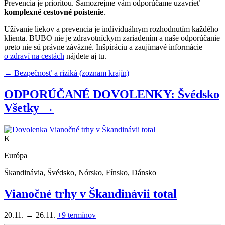
Prevencia je prioritou. Samozrejme vám odporúčame uzavrieť
komplexné cestovné poistenie
.
Užívanie liekov a prevencia je individuálnym rozhodnutím každého
klienta. BUBO nie je zdravotníckym zariadením a naše odporúčanie
preto nie sú právne záväzné. Inšpiráciu a zaujímavé informácie
o zdraví na cestách
nájdete aj tu.
← Bezpečnosť a riziká (zoznam krajín)
ODPORÚČANÉ DOVOLENKY: Švédsko
Všetky →
K
Európa
Škandinávia, Švédsko, Nórsko, Fínsko, Dánsko
Vianočné trhy v Škandinávii total
20.11. → 26.11.
+9
termínov