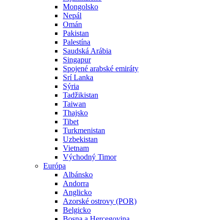
Mongolsko
Nepál
Omán
Pakistan
Palestína
Saudská Arábia
Singapur
Spojené arabské emiráty
Srí Lanka
Sýria
Tadžikistan
Taiwan
Thajsko
Tibet
Turkmenistan
Uzbekistan
Vietnam
Východný Timor
Európa
Albánsko
Andorra
Anglicko
Azorské ostrovy (POR)
Belgicko
Bosna a Hercegovina