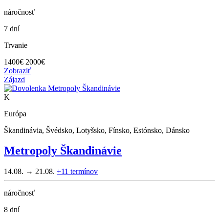
náročnosť
7 dní
Trvanie
1400
€
2000€
Zobraziť
Zájazd
K
Európa
Škandinávia, Švédsko, Lotyšsko, Fínsko, Estónsko, Dánsko
Metropoly Škandinávie
14.08. → 21.08.
+11
termínov
náročnosť
8 dní