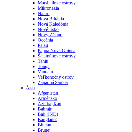
Marshallove ostrovy
Mikronézia
Nauru
Nová Británia
Nová Kaledónia
Nové Írsko
Nový Zéland
Oceánia
Palau
Papua Nová Guinea
Šalamúnove ostrovy
Tahiti
Tonga
Vanuatu
Veľkonočný ostrov
Západná Samoa
Ázia
Afganistan
Arménsko
Azerbajdžan
Bahrajn
Bali (IND)
Bangladéš
Bhután
Brunej