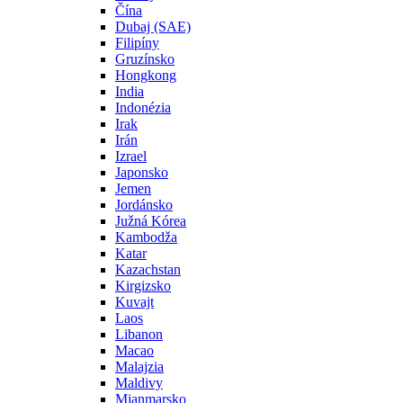
Čína
Dubaj (SAE)
Filipíny
Gruzínsko
Hongkong
India
Indonézia
Irak
Irán
Izrael
Japonsko
Jemen
Jordánsko
Južná Kórea
Kambodža
Katar
Kazachstan
Kirgizsko
Kuvajt
Laos
Libanon
Macao
Malajzia
Maldivy
Mjanmarsko