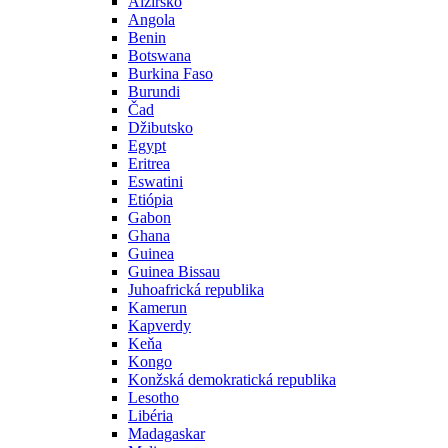
Alžírsko
Angola
Benin
Botswana
Burkina Faso
Burundi
Čad
Džibutsko
Egypt
Eritrea
Eswatini
Etiópia
Gabon
Ghana
Guinea
Guinea Bissau
Juhoafrická republika
Kamerun
Kapverdy
Keňa
Kongo
Konžská demokratická republika
Lesotho
Libéria
Madagaskar