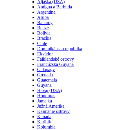
Aljaška (USA)
Antigua a Barbuda
Argentína
Aruba
Bahamy
Belize
Bolívia
Brazília
Chile
Dominikánska republika
Ekvádor
Falklandské ostrovy
Francúzska Guyana
Galapágy
Grenada
Guatemala
Guyana
Havaj (USA)
Honduras
Jamajka
Južná Amerika
Kajmanie ostrovy
Kanada
Karibik
Kolumbia