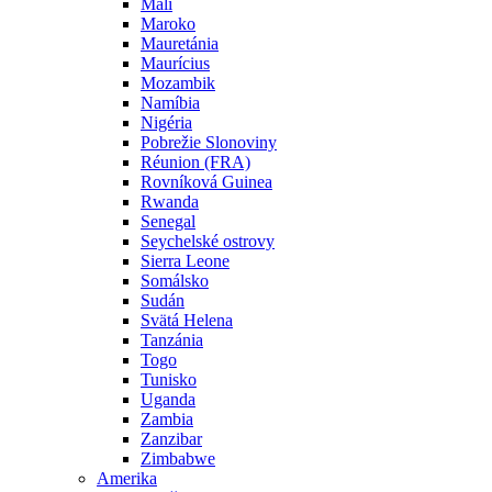
Mali
Maroko
Mauretánia
Maurícius
Mozambik
Namíbia
Nigéria
Pobrežie Slonoviny
Réunion (FRA)
Rovníková Guinea
Rwanda
Senegal
Seychelské ostrovy
Sierra Leone
Somálsko
Sudán
Svätá Helena
Tanzánia
Togo
Tunisko
Uganda
Zambia
Zanzibar
Zimbabwe
Amerika