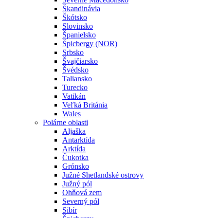
Škandinávia
Škótsko
Slovinsko
Španielsko
Špicbergy (NOR)
Srbsko
Švajčiarsko
Švédsko
Taliansko
Turecko
Vatikán
Veľká Británia
Wales
Polárne oblasti
Aljaška
Antarktída
Arktída
Čukotka
Grónsko
Južné Shetlandské ostrovy
Južný pól
Ohňová zem
Severný pól
Sibír