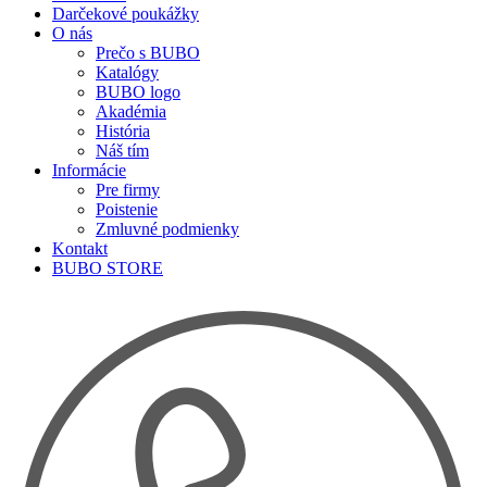
Darčekové poukážky
O nás
Prečo s BUBO
Katalógy
BUBO logo
Akadémia
História
Náš tím
Informácie
Pre firmy
Poistenie
Zmluvné podmienky
Kontakt
BUBO STORE