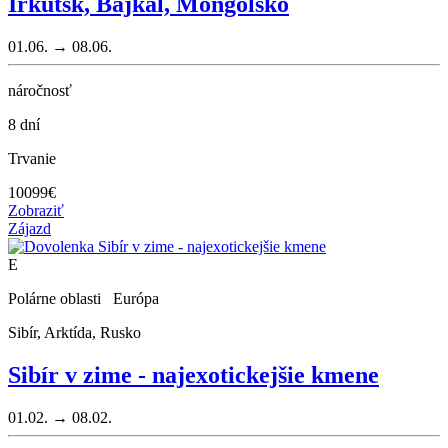
Irkutsk, Bajkal, Mongolsko
01.06. → 08.06.
náročnosť
8 dní
Trvanie
10099
€
Zobraziť
Zájazd
E
Polárne oblasti Európa
Sibír, Arktída, Rusko
Sibír v zime - najexotickejšie kmene
01.02. → 08.02.