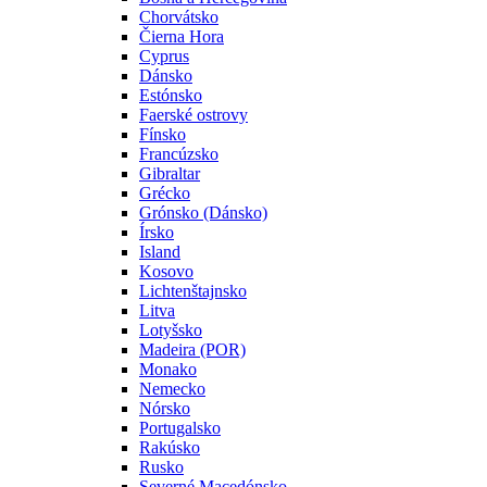
Chorvátsko
Čierna Hora
Cyprus
Dánsko
Estónsko
Faerské ostrovy
Fínsko
Francúzsko
Gibraltar
Grécko
Grónsko (Dánsko)
Írsko
Island
Kosovo
Lichtenštajnsko
Litva
Lotyšsko
Madeira (POR)
Monako
Nemecko
Nórsko
Portugalsko
Rakúsko
Rusko
Severné Macedónsko