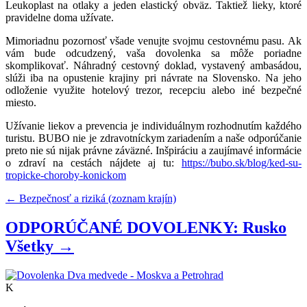
Leukoplast na otlaky a jeden elastický obväz. Taktiež lieky, ktoré
pravidelne doma užívate.
Mimoriadnu pozornosť všade venujte svojmu cestovnému pasu. Ak
vám bude odcudzený, vaša dovolenka sa môže poriadne
skomplikovať. Náhradný cestovný doklad, vystavený ambasádou,
slúži iba na opustenie krajiny pri návrate na Slovensko. Na jeho
odloženie využite hotelový trezor, recepciu alebo iné bezpečné
miesto.
Užívanie liekov a prevencia je individuálnym rozhodnutím každého
turistu. BUBO nie je zdravotníckym zariadením a naše odporúčanie
preto nie sú nijak právne záväzné. Inšpiráciu a zaujímavé informácie
o zdraví na cestách nájdete aj tu:
https://bubo.sk/blog/ked-su-
tropicke-choroby-konickom
← Bezpečnosť a riziká (zoznam krajín)
ODPORÚČANÉ DOVOLENKY: Rusko
Všetky →
K