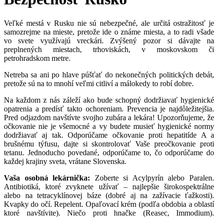
Veľké mestá v Rusku nie sú nebezpečné, ale určitá ostražitosť je
samozrejme na mieste, pretože ide o známe miesta, a to radi všade
vo svete využívajú vreckári. Zvýšený pozor si dávajte na
preplnených miestach, trhoviskách, v moskovskom či
petrohradskom metre.
Netreba sa ani po hlave púšťať do nekonečných politických debát,
pretože sú na to mnohí veľmi citliví a málokedy to robí dobre.
Na každom z nás záleží ako bude schopný dodržiavať hygienické
opatrenia a predísť takto ochoreniam. Prevencia je najdôležitejšia.
Pred odjazdom navštívte svojho zubára a lekára! Upozorňujeme, že
očkovanie nie je všemocné a vy budete musieť hygienické normy
dodržiavať aj tak. Odporúčame očkovanie proti hepatitíde A a
brušnému týfusu, dajte si skontrolovať Vaše preočkovanie proti
tetanu. Jednoducho povedané, odporúčame to, čo odporúčame do
každej krajiny sveta, vrátane Slovenska.
Vaša osobná lekárnička:
Zoberte si Acylpyrín alebo Paralen.
Antibiotiká, ktoré zvyknete užívať – najlepšie širokospektrálne
alebo na tetracyklínovej báze (dobré aj na zažívacie ťažkosti).
Kvapky do očí. Repelent. Opaľovací krém (podľa obdobia a oblastí
ktoré navštívite). Niečo proti hnačke (Reasec, Immodium).