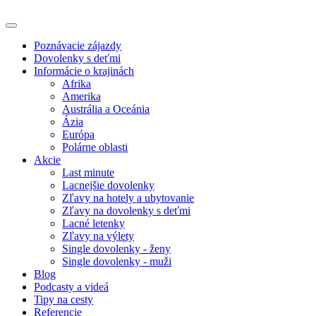
Poznávacie zájazdy
Dovolenky s deťmi
Informácie o krajinách
Afrika
Amerika
Austrália a Oceánia
Ázia
Európa
Polárne oblasti
Akcie
Last minute
Lacnejšie dovolenky
Zľavy na hotely a ubytovanie
Zľavy na dovolenky s deťmi
Lacné letenky
Zľavy na výlety
Single dovolenky - ženy
Single dovolenky - muži
Blog
Podcasty a videá
Tipy na cesty
Referencie