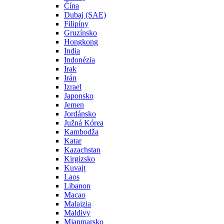
Čína
Dubaj (SAE)
Filipíny
Gruzínsko
Hongkong
India
Indonézia
Irak
Irán
Izrael
Japonsko
Jemen
Jordánsko
Južná Kórea
Kambodža
Katar
Kazachstan
Kirgizsko
Kuvajt
Laos
Libanon
Macao
Malajzia
Maldivy
Mjanmarsko