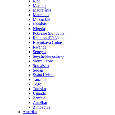
Mali
Maroko
Mauretánia
Maurícius
Mozambik
Namíbia
Nigéria
Pobrežie Slonoviny
Réunion (FRA)
Rovníková Guinea
Rwanda
Senegal
Seychelské ostrovy
Sierra Leone
Somálsko
Sudán
Svätá Helena
Tanzánia
Togo
Tunisko
Uganda
Zambia
Zanzibar
Zimbabwe
Amerika