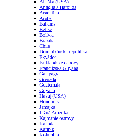
Aljaška (USA)
Antigua a Barbuda
Argentína
Aruba
Bahamy
Belize
Bolívia
Brazília
Chile
Dominikánska republika
Ekvádor
Falklandské ostrovy
Francúzska Guyana
Galapágy
Grenada
Guatemala
Guyana
Havaj (USA)
Honduras
Jamajka
Južná Amerika
Kajmanie ostrovy
Kanada
Karibik
Kolumbia