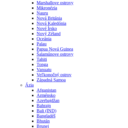
Marshallove ostrovy
Mikronézia
Nauru
Nová Británia
Nová Kaledónia
Nové Írsko
Nový Zéland
Oceánia
Palau
Papua Nová Guinea
Šalamúnove ostrovy
Tahiti
Tonga
Vanuatu
Veľkonočný ostrov
Západná Samoa
Ázia
Afganistan
Arménsko
Azerbajdžan
Bahrajn
Bali (IND)
Bangladéš
Bhután
Brunej