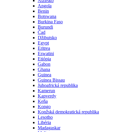
Alžírsko
Angola
Benin
Botswana
Burkina Faso
Burundi
Čad
Džibutsko
Egypt
Eritrea
Eswatini
Etiópia
Gabon
Ghana
Guinea
Guinea Bissau
Juhoafrická republika
Kamerun
Kapverdy
Keňa
Kongo
Konžská demokratická republika
Lesotho
Libéria
Madagaskar