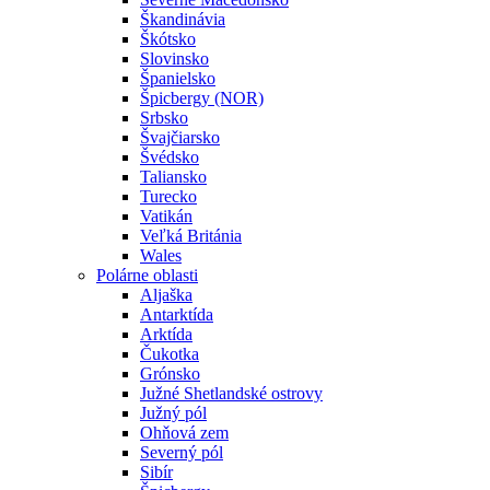
Škandinávia
Škótsko
Slovinsko
Španielsko
Špicbergy (NOR)
Srbsko
Švajčiarsko
Švédsko
Taliansko
Turecko
Vatikán
Veľká Británia
Wales
Polárne oblasti
Aljaška
Antarktída
Arktída
Čukotka
Grónsko
Južné Shetlandské ostrovy
Južný pól
Ohňová zem
Severný pól
Sibír