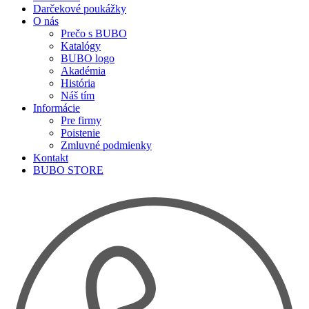
Darčekové poukážky
O nás
Prečo s BUBO
Katalógy
BUBO logo
Akadémia
História
Náš tím
Informácie
Pre firmy
Poistenie
Zmluvné podmienky
Kontakt
BUBO STORE