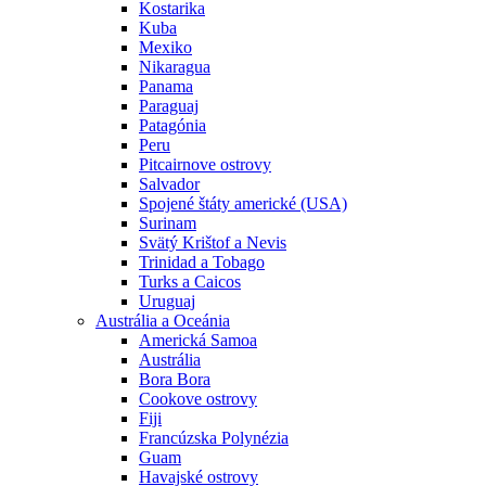
Kostarika
Kuba
Mexiko
Nikaragua
Panama
Paraguaj
Patagónia
Peru
Pitcairnove ostrovy
Salvador
Spojené štáty americké (USA)
Surinam
Svätý Krištof a Nevis
Trinidad a Tobago
Turks a Caicos
Uruguaj
Austrália a Oceánia
Americká Samoa
Austrália
Bora Bora
Cookove ostrovy
Fiji
Francúzska Polynézia
Guam
Havajské ostrovy