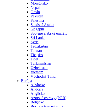
Mongolsko
Nepál
Omán
Pakistan
Palestína
Saudská Arábia
Singapur
Spojené arabské emiráty
Srí Lanka
Sýria
Tadžikistan
Taiwan
Thajsko
Tibet
Turkmenistan
Uzbekistan
Vietnam
Východný Timor
Európa
Albánsko
Andorra
Anglicko
Azorské ostrovy (POR)
Belgicko
Bosna a Hercegovina