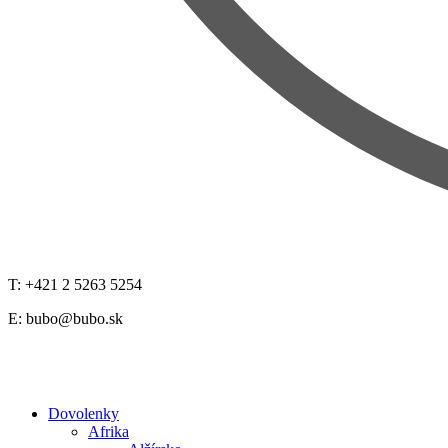
T: +421 2 5263 5254
E:
bubo@bubo.sk
Dovolenky
Afrika