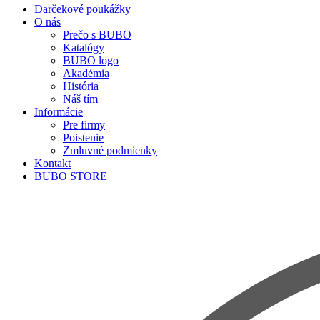
Darčekové poukážky
O nás
Prečo s BUBO
Katalógy
BUBO logo
Akadémia
História
Náš tím
Informácie
Pre firmy
Poistenie
Zmluvné podmienky
Kontakt
BUBO STORE