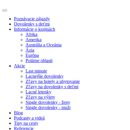
Poznávacie zájazdy
Dovolenky s deťmi
Informácie o krajinách
Afrika
Amerika
Austrália a Oceánia
Ázia
Európa
Polárne oblasti
Akcie
Last minute
Lacnejšie dovolenky
Zľavy na hotely a ubytovanie
Zľavy na dovolenky s deťmi
Lacné letenky
Zľavy na výlety
Single dovolenky - ženy
Single dovolenky - muži
Blog
Podcasty a videá
Tipy na cesty
Referencie