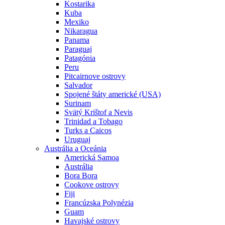
Kostarika
Kuba
Mexiko
Nikaragua
Panama
Paraguaj
Patagónia
Peru
Pitcairnove ostrovy
Salvador
Spojené štáty americké (USA)
Surinam
Svätý Krištof a Nevis
Trinidad a Tobago
Turks a Caicos
Uruguaj
Austrália a Oceánia
Americká Samoa
Austrália
Bora Bora
Cookove ostrovy
Fiji
Francúzska Polynézia
Guam
Havajské ostrovy