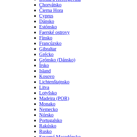
Chorvátsko
Čierna Hora
Cyprus
Dánsko
Estónsko
Faerské ostrovy
Fínsko
Francúzsko
Gibraltar
Grécko
Grónsko (Dánsko)
Írsko
Island
Kosovo
Lichtenštajnsko
Litva
Lotyšsko
Madeira (POR)
Monako
Nemecko
Nórsko
Portugalsko
Rakúsko
Rusko
Severné Macedónsko