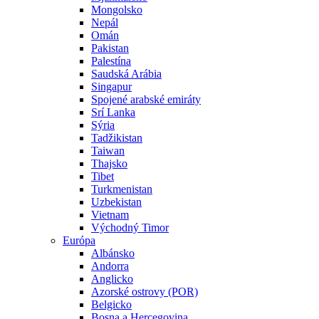
Mongolsko
Nepál
Omán
Pakistan
Palestína
Saudská Arábia
Singapur
Spojené arabské emiráty
Srí Lanka
Sýria
Tadžikistan
Taiwan
Thajsko
Tibet
Turkmenistan
Uzbekistan
Vietnam
Východný Timor
Európa
Albánsko
Andorra
Anglicko
Azorské ostrovy (POR)
Belgicko
Bosna a Hercegovina