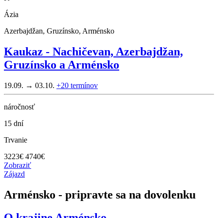
Ázia
Azerbajdžan, Gruzínsko, Arménsko
Kaukaz - Nachičevan, Azerbajdžan,
Gruzínsko a Arménsko
19.09. → 03.10.
+20
termínov
náročnosť
15 dní
Trvanie
3223
€
4740€
Zobraziť
Zájazd
Arménsko - pripravte sa na dovolenku
O krajine
Arménsko