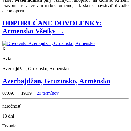
vidieť
Matenadaran
plný vzácnych rukopisov, na ktoré sú Arméni
právom hrdí. Jerevan miluje umenie, tak skúste navštíviť divadlo
alebo operu.
ODPORÚČANÉ DOVOLENKY:
Arménsko
Všetky →
K
Ázia
Azerbajdžan, Gruzínsko, Arménsko
Azerbajdžan, Gruzínsko, Arménsko
07.09. → 19.09.
+20
termínov
náročnosť
13 dní
Trvanie