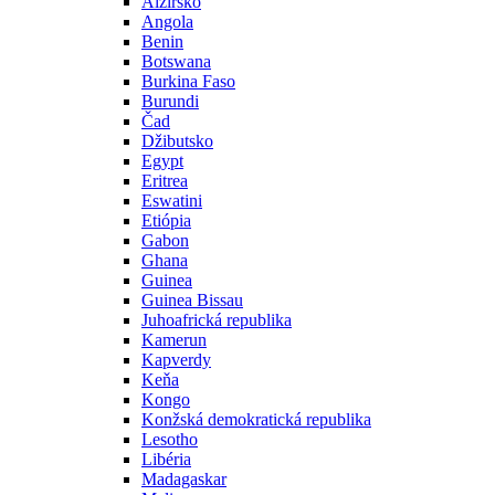
Alžírsko
Angola
Benin
Botswana
Burkina Faso
Burundi
Čad
Džibutsko
Egypt
Eritrea
Eswatini
Etiópia
Gabon
Ghana
Guinea
Guinea Bissau
Juhoafrická republika
Kamerun
Kapverdy
Keňa
Kongo
Konžská demokratická republika
Lesotho
Libéria
Madagaskar