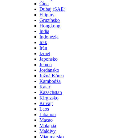
Čína
Dubaj (SAE)
Filipíny
Gruzínsko
Hongkong
India
Indonézia
Irak
Irán
Izrael
Japonsko
Jemen
Jordánsko
Južná Kórea
Kambodža
Katar
Kazachstan
Kirgizsko
Kuvajt
Laos
Libanon
Macao
Malajzia
Maldivy
Mjanmarsko