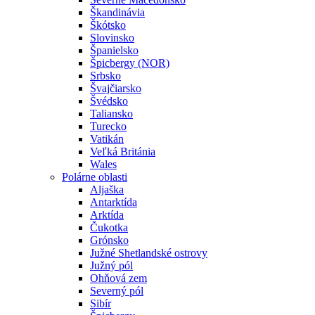
Škandinávia
Škótsko
Slovinsko
Španielsko
Špicbergy (NOR)
Srbsko
Švajčiarsko
Švédsko
Taliansko
Turecko
Vatikán
Veľká Británia
Wales
Polárne oblasti
Aljaška
Antarktída
Arktída
Čukotka
Grónsko
Južné Shetlandské ostrovy
Južný pól
Ohňová zem
Severný pól
Sibír