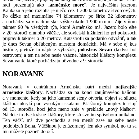
radi prezentujú ako „
arménske more
“. Je najväčším jazerom
Kaukazu a jeho rozloha je niečo cez 1 200 kilometrov štvorcových.
Po dĺžke má maximálne 74 kilometrov, po šírke 32 kilometrov
a nachádza sa v nadmorskej výške okolo 1 900 m.n.m. Žije v ňom
takmer 90 % všetkých rýb, ktoré Arménsko má. Jazero bolo ešte
v 20. storočí omnoho väčšie, ale sovietski inžinieri ho pri pokusoch
pripravili takmer o 20 metrov. Katastrofu sa podarilo odvrátiť, a tak
je dnes Sevan obľúbeným miestom domácich. Má v sebe aj kus
histórie, pretože tu nájdete výbežok,
polostrov Sevan
(kedysi bol
ostrovom) a ten na sebe nesie vzácne, historické kláštory komplexu
Sevanvank, ktoré pochádzajú pôvodne z 9. storočia.
NORAVANK
Noravank v centrálnom Arménsku patrí medzi
najkrajšie
arménske kláštory
. Nachádza sa na konci zaujímavého kaňonu
a v momente, kedy sa jeho kamenné steny otvoria, objaví sa silueta
kláštora ukrytá pod vysokými skalami. Kláštorný komplex tu stojí
od 13. storočia, hoci jeho meno znie v preklade „nový kláštor“.
Nájdete tu dve krásne kláštory, ktoré sú svojim spôsobom unikátne.
Ten väčší, má dve poschodia a ten menší zase na sebe nesie
podobizeň Boha. Väčšinou je znázornený len ako symbol, no tu sa
mu môžete pozrieť do očí.