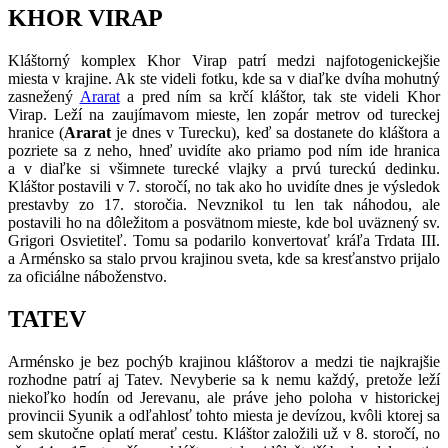
KHOR VIRAP
Kláštorný komplex Khor Virap patrí medzi najfotogenickejšie
miesta v krajine. Ak ste videli fotku, kde sa v diaľke dvíha mohutný
zasnežený
Ararat
a pred ním sa krčí kláštor, tak ste videli Khor
Virap. Leží na zaujímavom mieste, len zopár metrov od tureckej
hranice (
Ararat
je dnes v Turecku), keď sa dostanete do kláštora a
pozriete sa z neho, hneď uvidíte ako priamo pod ním ide hranica
a v diaľke si všimnete turecké vlajky a prvú tureckú dedinku.
Kláštor postavili v 7. storočí, no tak ako ho uvidíte dnes je výsledok
prestavby zo 17. storočia. Nevznikol tu len tak náhodou, ale
postavili ho na dôležitom a posvätnom mieste, kde bol uväznený sv.
Grigori Osvietiteľ. Tomu sa podarilo konvertovať kráľa Trdata III.
a Arménsko sa stalo prvou krajinou sveta, kde sa kresťanstvo prijalo
za oficiálne náboženstvo.
TATEV
Arménsko je bez pochýb krajinou kláštorov a medzi tie najkrajšie
rozhodne patrí aj Tatev. Nevyberie sa k nemu každý, pretože leží
niekoľko hodín od Jerevanu, ale práve jeho poloha v historickej
provincii Syunik a odľahlosť tohto miesta je devízou, kvôli ktorej sa
sem skutočne oplatí merať cestu. Kláštor založili už v 8. storočí, no