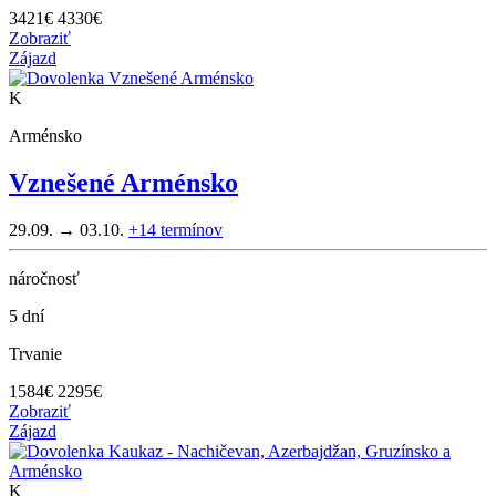
3421
€
4330€
Zobraziť
Zájazd
K
Arménsko
Vznešené Arménsko
29.09. → 03.10.
+14
termínov
náročnosť
5 dní
Trvanie
1584
€
2295€
Zobraziť
Zájazd
K