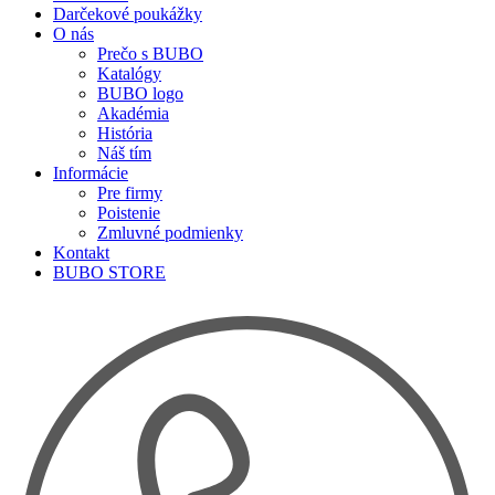
Darčekové poukážky
O nás
Prečo s BUBO
Katalógy
BUBO logo
Akadémia
História
Náš tím
Informácie
Pre firmy
Poistenie
Zmluvné podmienky
Kontakt
BUBO STORE