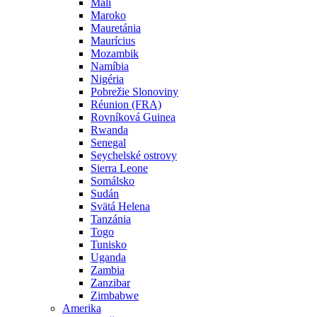
Mali
Maroko
Mauretánia
Maurícius
Mozambik
Namíbia
Nigéria
Pobrežie Slonoviny
Réunion (FRA)
Rovníková Guinea
Rwanda
Senegal
Seychelské ostrovy
Sierra Leone
Somálsko
Sudán
Svätá Helena
Tanzánia
Togo
Tunisko
Uganda
Zambia
Zanzibar
Zimbabwe
Amerika