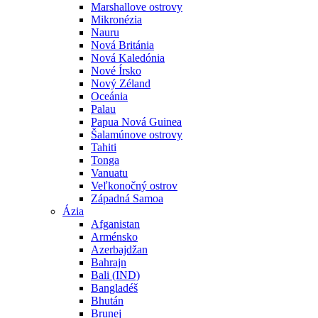
Marshallove ostrovy
Mikronézia
Nauru
Nová Británia
Nová Kaledónia
Nové Írsko
Nový Zéland
Oceánia
Palau
Papua Nová Guinea
Šalamúnove ostrovy
Tahiti
Tonga
Vanuatu
Veľkonočný ostrov
Západná Samoa
Ázia
Afganistan
Arménsko
Azerbajdžan
Bahrajn
Bali (IND)
Bangladéš
Bhután
Brunej