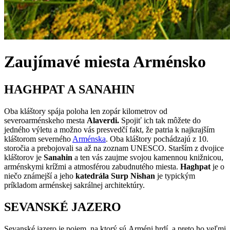
Zaujímavé miesta
Arménsko
HAGHPAT A SANAHIN
Oba kláštory spája poloha len zopár kilometrov od
severoarménskeho mesta
Alaverdi.
Spojiť ich tak môžete do
jedného výletu a možno vás presvedčí fakt, že patria k najkrajším
kláštorom severného
Arménska
. Oba kláštory pochádzajú z 10.
storočia a prebojovali sa až na zoznam UNESCO. Starším z dvojice
kláštorov je
Sanahin
a ten vás zaujme svojou kamennou knižnicou,
arménskymi krížmi a atmosférou zabudnutého miesta.
Haghpat
je o
niečo známejší a jeho
katedrála Surp Nishan
je typickým
príkladom arménskej sakrálnej architektúry.
SEVANSKÉ JAZERO
Sevanské jazero je pojem, na ktorý sú Arméni hrdí, a preto ho veľmi