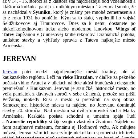
až v 14. - 15. storočí sa z kláštora stal najdôležtejší bod vzdelanosti a
kláštorná knižnica patrila k unikátnym miestam. Tatev mal smolu, že
sa nachádzal v
Syuniku
, ktorý je známy pre mnohé zemetrasenia a
to z roku 1931 ho poničilo. Kým sa to stalo, vyplienili ho vojská
Seldžukovcov aj Timurovcov. Dnes sa k nemu dostanete po
niekoľkohodinovom treku alebo modernou lanovkou
Wings of
Tatev
zapísanou v Guinesovej knihe rekordov. Dramatická poloha,
unikátne stavby a výhľady spravia z Tatevu najkrajšie miesto
Arménska.
JEREVAN
Jerevan
patrí medzi najpríjemnejšie mestá krajiny, ale aj
kaukazského regiónu. Leží na
rieke Hrazdan
, v diaľke za pekného
počasia vidno Ararat a v uliciach nájdete akúsi francúzsku eleganciu
premiešanú s Kaukazom. Jerevan je staručké, historické mesto, no
veľa pamiatok z dávnych storočí v sebe už nemá, pretože raz prišli
Peržania, inokedy Rusi a mesto si pretvárali na svoj obraz.
Samozrejme, historické miesta tu nájdete, no Jerevanu dominujú
stavby 20. storočia. Nad mestom sa dvíha obrovská socha Matky
Arménska, Kaskáda posiata schodmi a umením spája ľudí
a
Námestie republiky
si žije svojim vlastným životom. Nájdete na
ňom zaujímavé múzeum, fontánu aj Hodinovú vežu. Ak milujete
múzeá, Jerevan vám ich naservíruje niekoľko a spomedzi nich treba