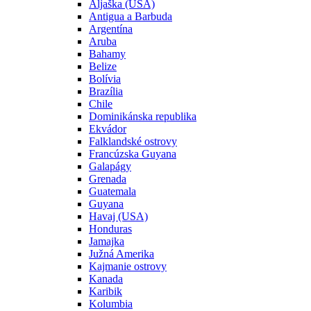
Aljaška (USA)
Antigua a Barbuda
Argentína
Aruba
Bahamy
Belize
Bolívia
Brazília
Chile
Dominikánska republika
Ekvádor
Falklandské ostrovy
Francúzska Guyana
Galapágy
Grenada
Guatemala
Guyana
Havaj (USA)
Honduras
Jamajka
Južná Amerika
Kajmanie ostrovy
Kanada
Karibik
Kolumbia