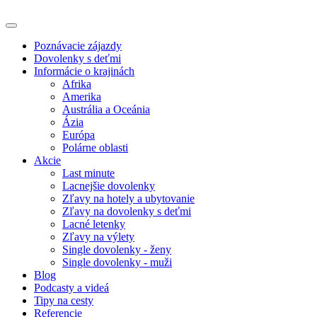
Poznávacie zájazdy
Dovolenky s deťmi
Informácie o krajinách
Afrika
Amerika
Austrália a Oceánia
Ázia
Európa
Polárne oblasti
Akcie
Last minute
Lacnejšie dovolenky
Zľavy na hotely a ubytovanie
Zľavy na dovolenky s deťmi
Lacné letenky
Zľavy na výlety
Single dovolenky - ženy
Single dovolenky - muži
Blog
Podcasty a videá
Tipy na cesty
Referencie