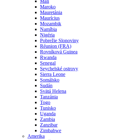
Mali
Maroko
Mauretánia
Maurícius
Mozambik
Namíbia
Nigéria
Pobrežie Slonoviny
Réunion (FRA)
Rovníková Guinea
Rwanda
Senegal
Seychelské ostrovy
Sierra Leone
Somálsko
Sudán
Svätá Helena
Tanzánia
Togo
Tunisko
Uganda
Zambia
Zanzibar
Zimbabwe
Amerika