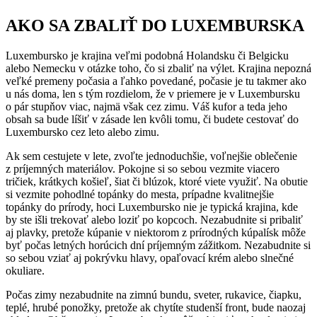
AKO SA ZBALIŤ DO LUXEMBURSKA
Luxembursko je krajina veľmi podobná Holandsku či Belgicku
alebo Nemecku v otázke toho, čo si zbaliť na výlet. Krajina nepozná
veľké premeny počasia a ľahko povedané, počasie je tu takmer ako
u nás doma, len s tým rozdielom, že v priemere je v Luxembursku
o pár stupňov viac, najmä však cez zimu. Váš kufor a teda jeho
obsah sa bude líšiť v zásade len kvôli tomu, či budete cestovať do
Luxembursko cez leto alebo zimu.
Ak sem cestujete v lete, zvoľte jednoduchšie, voľnejšie oblečenie
z príjemných materiálov. Pokojne si so sebou vezmite viacero
tričiek, krátkych košieľ, šiat či blúzok, ktoré viete využiť. Na obutie
si vezmite pohodlné topánky do mesta, prípadne kvalitnejšie
topánky do prírody, hoci Luxembursko nie je typická krajina, kde
by ste išli trekovať alebo loziť po kopcoch. Nezabudnite si pribaliť
aj plavky, pretože kúpanie v niektorom z prírodných kúpalísk môže
byť počas letných horúcich dní príjemným zážitkom. Nezabudnite si
so sebou vziať aj pokrývku hlavy, opaľovací krém alebo slnečné
okuliare.
Počas zimy nezabudnite na zimnú bundu, sveter, rukavice, čiapku,
teplé, hrubé ponožky, pretože ak chytíte studenší front, bude naozaj