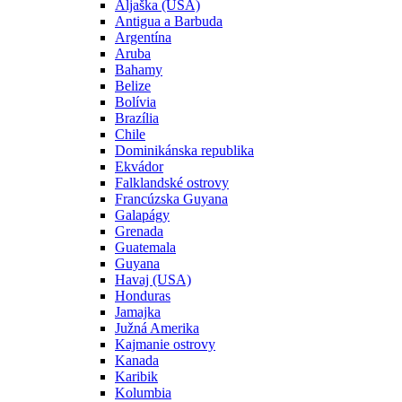
Aljaška (USA)
Antigua a Barbuda
Argentína
Aruba
Bahamy
Belize
Bolívia
Brazília
Chile
Dominikánska republika
Ekvádor
Falklandské ostrovy
Francúzska Guyana
Galapágy
Grenada
Guatemala
Guyana
Havaj (USA)
Honduras
Jamajka
Južná Amerika
Kajmanie ostrovy
Kanada
Karibik
Kolumbia