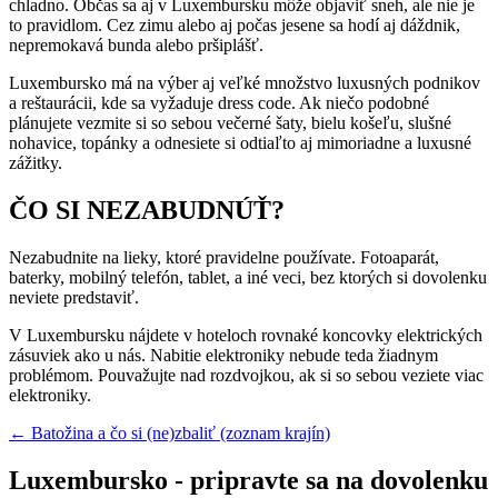
chladno. Občas sa aj v Luxembursku môže objaviť sneh, ale nie je
to pravidlom. Cez zimu alebo aj počas jesene sa hodí aj dáždnik,
nepremokavá bunda alebo pršiplášť.
Luxembursko má na výber aj veľké množstvo luxusných podnikov
a reštaurácii, kde sa vyžaduje dress code. Ak niečo podobné
plánujete vezmite si so sebou večerné šaty, bielu košeľu, slušné
nohavice, topánky a odnesiete si odtiaľto aj mimoriadne a luxusné
zážitky.
ČO SI NEZABUDNÚŤ?
Nezabudnite na lieky, ktoré pravidelne používate. Fotoaparát,
baterky, mobilný telefón, tablet, a iné veci, bez ktorých si dovolenku
neviete predstaviť.
V Luxembursku nájdete v hoteloch rovnaké koncovky elektrických
zásuviek ako u nás. Nabitie elektroniky nebude teda žiadnym
problémom. Pouvažujte nad rozdvojkou, ak si so sebou veziete viac
elektroniky.
← Batožina a čo si (ne)zbaliť (zoznam krajín)
Luxembursko - pripravte sa na dovolenku