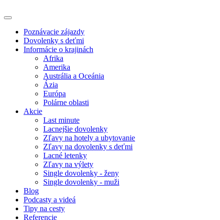
Poznávacie zájazdy
Dovolenky s deťmi
Informácie o krajinách
Afrika
Amerika
Austrália a Oceánia
Ázia
Európa
Polárne oblasti
Akcie
Last minute
Lacnejšie dovolenky
Zľavy na hotely a ubytovanie
Zľavy na dovolenky s deťmi
Lacné letenky
Zľavy na výlety
Single dovolenky - ženy
Single dovolenky - muži
Blog
Podcasty a videá
Tipy na cesty
Referencie