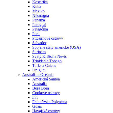
Kostarika
Kuba
Mexiko
Nikaragua
Panama
Paraguaj
Patagónia
Peru
Pitcairnove ostrovy
Salvador
Spojené štáty americké (USA)
Surinam
Svätý Krištof a Nevis
Trinidad a Tobago
Turks a Caicos
Uruguaj
Austrália a Oceánia
Americká Samoa
Austrália
Bora Bora
Cookove ostrovy
Fiji
Francúzska Polynézia
Guam
Havajské ostrovy