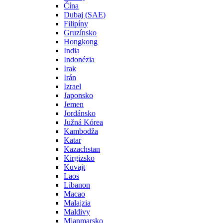
Čína
Dubaj (SAE)
Filipíny
Gruzínsko
Hongkong
India
Indonézia
Irak
Irán
Izrael
Japonsko
Jemen
Jordánsko
Južná Kórea
Kambodža
Katar
Kazachstan
Kirgizsko
Kuvajt
Laos
Libanon
Macao
Malajzia
Maldivy
Mjanmarsko