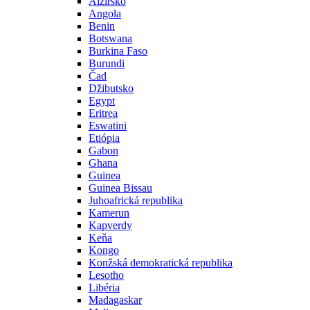
Alžírsko
Angola
Benin
Botswana
Burkina Faso
Burundi
Čad
Džibutsko
Egypt
Eritrea
Eswatini
Etiópia
Gabon
Ghana
Guinea
Guinea Bissau
Juhoafrická republika
Kamerun
Kapverdy
Keňa
Kongo
Konžská demokratická republika
Lesotho
Libéria
Madagaskar