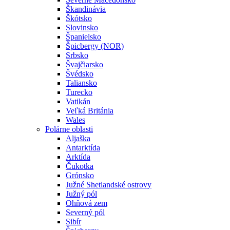
Škandinávia
Škótsko
Slovinsko
Španielsko
Špicbergy (NOR)
Srbsko
Švajčiarsko
Švédsko
Taliansko
Turecko
Vatikán
Veľká Británia
Wales
Polárne oblasti
Aljaška
Antarktída
Arktída
Čukotka
Grónsko
Južné Shetlandské ostrovy
Južný pól
Ohňová zem
Severný pól
Sibír