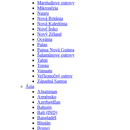
Marshallove ostrovy
Mikronézia
Nauru
Nová Británia
Nová Kaledónia
Nové Írsko
Nový Zéland
Oceánia
Palau
Papua Nová Guinea
Šalamúnove ostrovy
Tahiti
Tonga
Vanuatu
Veľkonočný ostrov
Západná Samoa
Ázia
Afganistan
Arménsko
Azerbajdžan
Bahrajn
Bali (IND)
Bangladéš
Bhután
Brunej