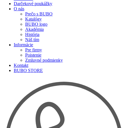
Darčekové poukážky
O nás
Prečo s BUBO
Katalógy
BUBO logo
Akadémia
História
Náš tím
Informácie
Pre firmy
Poistenie
Zmluvné podmienky
Kontakt
BUBO STORE