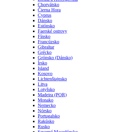
Chorvátsko
Čierna Hora
Cyprus
Dánsko
Estónsko
Faerské ostrovy
Fínsko
Francúzsko
Gibraltar
Grécko
Grónsko (Dánsko)
Írsko
Island
Kosovo
Lichtenštajnsko
Litva
Lotyšsko
Madeira (POR)
Monako
Nemecko
Nórsko
Portugalsko
Rakúsko
Rusko
Severné Macedónsko