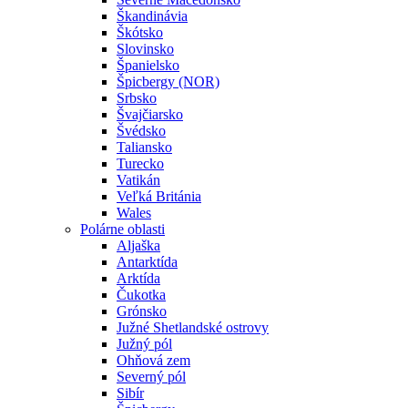
Škandinávia
Škótsko
Slovinsko
Španielsko
Špicbergy (NOR)
Srbsko
Švajčiarsko
Švédsko
Taliansko
Turecko
Vatikán
Veľká Británia
Wales
Polárne oblasti
Aljaška
Antarktída
Arktída
Čukotka
Grónsko
Južné Shetlandské ostrovy
Južný pól
Ohňová zem
Severný pól
Sibír