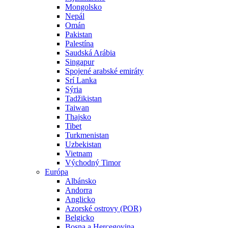
Mongolsko
Nepál
Omán
Pakistan
Palestína
Saudská Arábia
Singapur
Spojené arabské emiráty
Srí Lanka
Sýria
Tadžikistan
Taiwan
Thajsko
Tibet
Turkmenistan
Uzbekistan
Vietnam
Východný Timor
Európa
Albánsko
Andorra
Anglicko
Azorské ostrovy (POR)
Belgicko
Bosna a Hercegovina