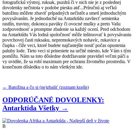
fotografickú výstroj, ruksak, puzdrá či v nich nie je z poslednej
dovolenky nečistota v podobe piesku atď...Príručnú aj veľkú
batožinu môžete zbaviť prípadných nečistôt a smetí jednoduchým
povysávaním. Je jednoduché na Antarktídu zavliecť semienka
rastlín, traviny, dokonca pavúky či ovocné mušky a preto Vašu
zodpovednosť a promptne zbalenie sa každý ocení. Pred odchodom
na Antarktídu Vás lodná spoločnosť môže inštruovať k povysávaniu
povrchovej časti ruksaku, nepremokavých nohavíc, rukavice a
čiapka - čiže veci, ktoré budete najčastejšie nosiť počas opustenia
paluby lode. Tieto veci si prinesiete na určité miesto, kde Vám s tým
pomôžu. Nám sa toto dôsledne dodržiavanie pravidiel veľmi páči a
vy uvidíte, že sa robí maximum pre ochranu životného prostredia. V
konečnom dôsledku o to nám všetkým ide.
← Batožina a čo si (ne)zbaliť (zoznam krajín)
ODPORÚČANÉ DOVOLENKY:
Antarktída
Všetky →
B