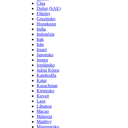
Čína
Dubaj (SAE)
Filipíny
Gruzínsko
Hongkong
India
Indonézia
Irak
Irán
Izrael
Japonsko
Jemen
Jordánsko
Južná Kórea
Kambodža
Katar
Kazachstan
Kirgizsko
Kuvajt
Laos
Libanon
Macao
Malajzia
Maldivy
Mjanmarsko