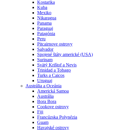
Kostarika
Kuba
Mexiko
Nikaragua
Panama
Paraguaj
Patagónia
Peru
Pitcairnove ostrovy
Salvador
Spojené štáty americké (USA)
Surinam
Svätý Krištof a Nevis
Trinidad a Tobago
Turks a Caicos
Uruguaj
Austrália a Oceánia
Americká Samoa
Austrália
Bora Bora
Cookove ostrovy
Fiji
Francúzska Polynézia
Guam
Havajské ostrovy