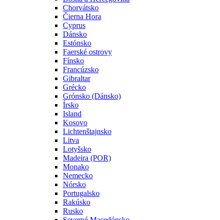
Chorvátsko
Čierna Hora
Cyprus
Dánsko
Estónsko
Faerské ostrovy
Fínsko
Francúzsko
Gibraltar
Grécko
Grónsko (Dánsko)
Írsko
Island
Kosovo
Lichtenštajnsko
Litva
Lotyšsko
Madeira (POR)
Monako
Nemecko
Nórsko
Portugalsko
Rakúsko
Rusko
Severné Macedónsko