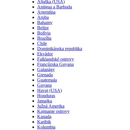
Aljaška (USA)
Antigua a Barbuda
Argentína
Aruba
Bahamy
Belize
Bolívia
Brazília
Chile
Dominikánska republika
Ekvádor
Falklandské ostrovy
Francúzska Guyana
Galapágy
Grenada
Guatemala
Guyana
Havaj (USA)
Honduras
Jamajka
Južná Amerika
Kajmanie ostrovy
Kanada
Karibik
Kolumbia