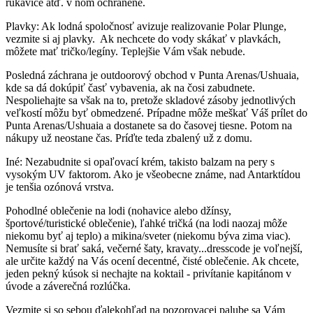
rukavice atď. v ňom ochránené.
Plavky: Ak lodná spoločnosť avizuje realizovanie Polar Plunge,
vezmite si aj plavky. Ak nechcete do vody skákať v plavkách,
môžete mať tričko/legíny. Teplejšie Vám však nebude.
Posledná záchrana je outdoorový obchod v Punta Arenas/Ushuaia,
kde sa dá dokúpiť časť vybavenia, ak na čosi zabudnete.
Nespoliehajte sa však na to, pretože skladové zásoby jednotlivých
veľkostí môžu byť obmedzené. Prípadne môže meškať Váš prílet do
Punta Arenas/Ushuaia a dostanete sa do časovej tiesne. Potom na
nákupy už neostane čas. Príďte teda zbalený už z domu.
Iné: Nezabudnite si opaľovací krém, takisto balzam na pery s
vysokým UV faktorom. Ako je všeobecne známe, nad Antarktídou
je tenšia ozónová vrstva.
Pohodlné oblečenie na lodi (nohavice alebo džínsy,
športové/turistické oblečenie), ľahké tričká (na lodi naozaj môže
niekomu byť aj teplo) a mikina/sveter (niekomu býva zima viac).
Nemusíte si brať saká, večerné šaty, kravaty...dresscode je voľnejší,
ale určite každý na Vás ocení decentné, čisté oblečenie. Ak chcete,
jeden pekný kúsok si nechajte na koktail - privítanie kapitánom v
úvode a záverečná rozlúčka.
Vezmite si so sebou ďalekohľad na pozorovacej palube sa Vám