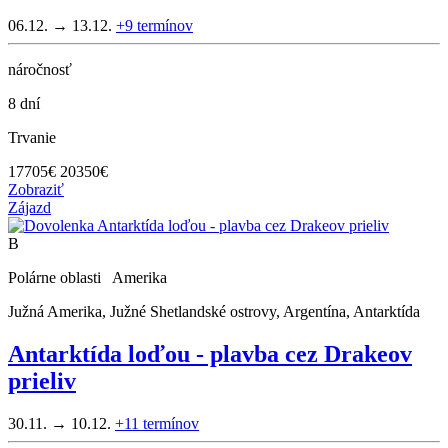
06.12. → 13.12.
+9
termínov
náročnosť
8 dní
Trvanie
17705
€
20350€
Zobraziť
Zájazd
B
Polárne oblasti Amerika
Južná Amerika, Južné Shetlandské ostrovy, Argentína, Antarktída
Antarktída loďou - plavba cez Drakeov
prieliv
30.11. → 10.12.
+11
termínov