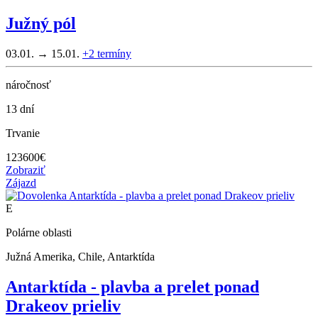
Južný pól
03.01. → 15.01.
+2
termíny
náročnosť
13 dní
Trvanie
123600
€
Zobraziť
Zájazd
E
Polárne oblasti
Južná Amerika, Chile, Antarktída
Antarktída - plavba a prelet ponad
Drakeov prieliv