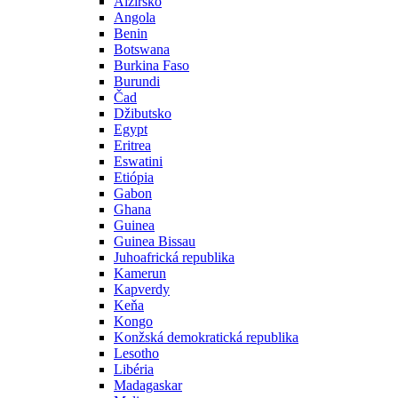
Alžírsko
Angola
Benin
Botswana
Burkina Faso
Burundi
Čad
Džibutsko
Egypt
Eritrea
Eswatini
Etiópia
Gabon
Ghana
Guinea
Guinea Bissau
Juhoafrická republika
Kamerun
Kapverdy
Keňa
Kongo
Konžská demokratická republika
Lesotho
Libéria
Madagaskar