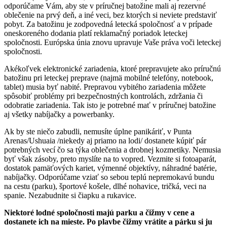
odporúčame Vám, aby ste v príručnej batožine mali aj rezervné
oblečenie na prvý deň, a iné veci, bez ktorých si neviete predstaviť
pobyt. Za batožinu je zodpovedná letecká spoločnosť a v prípade
oneskoreného dodania platí reklamačný poriadok leteckej
spoločnosti. Európska únia znovu upravuje Vaše práva voči leteckej
spoločnosti.
Akékoľvek elektronické zariadenia, ktoré prepravujete ako príručnú
batožinu pri leteckej preprave (najmä mobilné telefóny, notebook,
tablet) musia byť nabité. Prepravou vybitého zariadenia môžete
spôsobiť problémy pri bezpečnostných kontrolách, zdržania či
odobratie zariadenia. Tak isto je potrebné mať v príručnej batožine
aj všetky nabíjačky a powerbanky.
Ak by ste niečo zabudli, nemusíte úplne panikáriť, v Punta
Arenas/Ushuaia /niekedy aj priamo na lodi/ dostanete kúpiť pár
potrebných vecí čo sa týka oblečenia a drobnej kozmetiky. Nemusia
byť však zásoby, preto myslíte na to vopred. Vezmite si fotoaparát,
dostatok pamäťových kariet, výmenné objektívy, náhradné batérie,
nabíjačky. Odporúčame vziať so sebou teplú nepremokavú bundu
na cestu (parku), športové košele, dlhé nohavice, tričká, veci na
spanie. Nezabudnite si čiapku a rukavice.
Niektoré lodné spoločnosti majú parku a čižmy v cene a
dostanete ich na mieste. Po plavbe čižmy vrátite a párku si ju