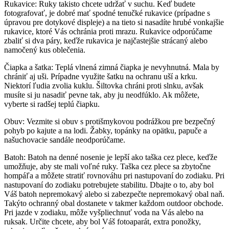
Rukavice: Ruky takisto chcete udržať v suchu. Keď budete
fotografovať, je dobré mať spodné tenučké rukavice (prípadne s
úpravou pre dotykové displeje) a na tieto si nasadíte hrubé vonkajšie
rukavice, ktoré Vás ochránia proti mrazu. Rukavice odporúčame
zbaliť si dva páry, keďže rukavica je najčastejšie strácaný alebo
namočený kus oblečenia.
Čiapka a šatka: Teplá vlnená zimná čiapka je nevyhnutná. Mala by
chrániť aj uši. Prípadne využite šatku na ochranu uší a krku.
Niektorí ľudia zvolia kuklu. Šiltovka chráni proti slnku, avšak
musíte si ju nasadiť pevne tak, aby ju neodfúklo. Ak môžete,
vyberte si radšej teplú čiapku.
Obuv: Vezmite si obuv s protišmykovou podrážkou pre bezpečný
pohyb po kajute a na lodi. Žabky, topánky na opätku, papuče a
našuchovacie sandále neodporúčame.
Batoh: Batoh na denné nosenie je lepší ako taška cez plece, keďže
umožňuje, aby ste mali voľné ruky. Taška cez plece sa zbytočne
hompáľa a môžete stratiť rovnováhu pri nastupovaní do zodiaku. Pri
nastupovaní do zodiaku potrebujete stabilitu. Dbajte o to, aby bol
Váš batoh nepremokavý alebo si zabezpečte nepremokavý obal naň.
Takýto ochranný obal dostanete v takmer každom outdoor obchode.
Pri jazde v zodiaku, môže vyšpliechnuť voda na Vás alebo na
ruksak. Určite chcete, aby bol Váš fotoaparát, extra ponožky,