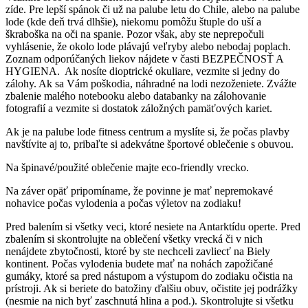
zíde. Pre lepší spánok či už na palube letu do Chile, alebo na palube
lode (kde deň trvá dlhšie), niekomu pomôžu štuple do uší a
škraboška na oči na spanie. Pozor však, aby ste neprepočuli
vyhlásenie, že okolo lode plávajú veľryby alebo nebodaj poplach.
Zoznam odporúčaných liekov nájdete v časti BEZPEČNOSŤ A
HYGIENA. Ak nosíte dioptrické okuliare, vezmite si jedny do
zálohy. Ak sa Vám poškodia, náhradné na lodi nezoženiete. Zvážte
zbalenie malého notebooku alebo databanky na zálohovanie
fotografií a vezmite si dostatok záložných pamäťových kariet.
Ak je na palube lode fitness centrum a myslíte si, že počas plavby
navštívite aj to, pribaľte si adekvátne športové oblečenie s obuvou.
Na špinavé/použité oblečenie majte eco-friendly vrecko.
Na záver opäť pripomíname, že povinne je mať nepremokavé
nohavice počas vylodenia a počas výletov na zodiaku!
Pred balením si všetky veci, ktoré nesiete na Antarktídu operte. Pred
zbalením si skontrolujte na oblečení všetky vrecká či v nich
nenájdete zbytočnosti, ktoré by ste nechceli zavliecť na Biely
kontinent. Počas vylodenia budete mať na nohách zapožičané
gumáky, ktoré sa pred nástupom a výstupom do zodiaku očistia na
prístroji. Ak si beriete do batožiny ďalšiu obuv, očistite jej podrážky
(nesmie na nich byť zaschnutá hlina a pod.). Skontrolujte si všetku