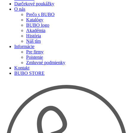
Darčekové poukážky
O nás
Prečo s BUBO
Katalógy
BUBO logo
Akadémia
História
Náš tím
Informácie
Pre firmy
Poistenie
Zmluvné podmienky
Kontakt
BUBO STORE