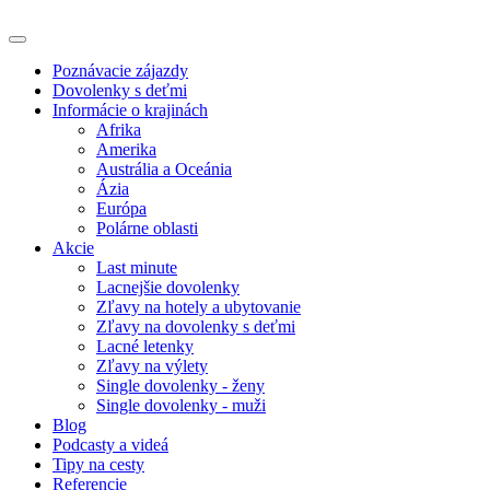
Poznávacie zájazdy
Dovolenky s deťmi
Informácie o krajinách
Afrika
Amerika
Austrália a Oceánia
Ázia
Európa
Polárne oblasti
Akcie
Last minute
Lacnejšie dovolenky
Zľavy na hotely a ubytovanie
Zľavy na dovolenky s deťmi
Lacné letenky
Zľavy na výlety
Single dovolenky - ženy
Single dovolenky - muži
Blog
Podcasty a videá
Tipy na cesty
Referencie