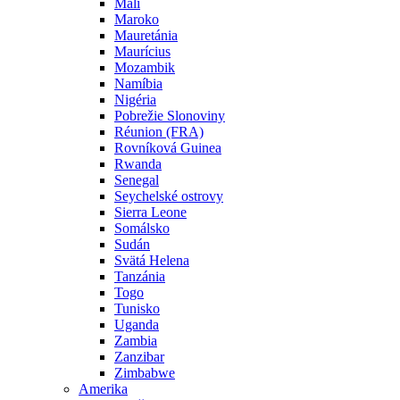
Mali
Maroko
Mauretánia
Maurícius
Mozambik
Namíbia
Nigéria
Pobrežie Slonoviny
Réunion (FRA)
Rovníková Guinea
Rwanda
Senegal
Seychelské ostrovy
Sierra Leone
Somálsko
Sudán
Svätá Helena
Tanzánia
Togo
Tunisko
Uganda
Zambia
Zanzibar
Zimbabwe
Amerika