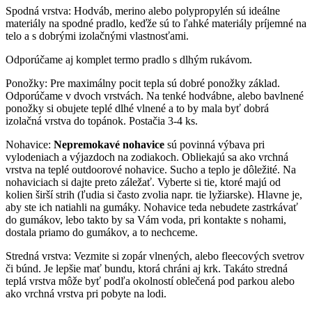
Spodná vrstva: Hodváb, merino alebo polypropylén sú ideálne
materiály na spodné pradlo, keďže sú to ľahké materiály príjemné na
telo a s dobrými izolačnými vlastnosťami.
Odporúčame aj komplet termo pradlo s dlhým rukávom.
Ponožky: Pre maximálny pocit tepla sú dobré ponožky základ.
Odporúčame v dvoch vrstvách. Na tenké hodvábne, alebo bavlnené
ponožky si obujete teplé dlhé vlnené a to by mala byť dobrá
izolačná vrstva do topánok. Postačia 3-4 ks.
Nohavice:
Nepremokavé nohavice
sú povinná výbava pri
vylodeniach a výjazdoch na zodiakoch. Obliekajú sa ako vrchná
vrstva na teplé outdoorové nohavice. Sucho a teplo je dôležité. Na
nohaviciach si dajte preto záležať. Vyberte si tie, ktoré majú od
kolien širší strih (ľudia si často zvolia napr. tie lyžiarske). Hlavne je,
aby ste ich natiahli na gumáky. Nohavice teda nebudete zastrkávať
do gumákov, lebo takto by sa Vám voda, pri kontakte s nohami,
dostala priamo do gumákov, a to nechceme.
Stredná vrstva: Vezmite si zopár vlnených, alebo fleecových svetrov
či búnd. Je lepšie mať bundu, ktorá chráni aj krk. Takáto stredná
teplá vrstva môže byť podľa okolností oblečená pod parkou alebo
ako vrchná vrstva pri pobyte na lodi.