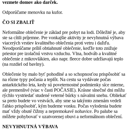
vezmete domov ako darček.
Odporúčame menovku na kufor.
ČO SI ZBALIŤ
Neformálne oblečenie je základ pre pobyt na lodi. Dôležité je, aby
ste sa cítili príjemne. Pre vonkajšie aktivity je nevyhnutná výbava
viacerých vrstiev kvalitného oblečenia proti vetru i dažďu.
Neodporúčame príliš obtiahnuté oblečenie, keďže toto znižuje
priestor pre izolačnú vrstvu vzduchu. Vlna, hodváb a kvalitné
oblečenie z mikrovlákien, ako napr. fleece dobre udržiavajú teplo
(na rozdiel od bavlny).
Oblečenie by malo byť pohodlné a so schopnosťou prispôsobiť sa
na rôzne typy počasia a teplôt. Na cestu sa vydávate počas
antarktického leta, kedy sú poveternostné podmienky síce mierne,
ale premenlivé (viac v časti POČASIE). Krásne slnečné dni môžu
rýchlo vystriedať studené veterné búrky s návalmi snehu. Obliekať
sa preto budete vo vrstvách, aby sme sa takýmto zmenám vedeli
ľahko prispôsobiť, kým budeme vonku. Počas vylodenia budete
mať vždy obuté čižmy a nepremokavé nohavice. Po palube sa
môžete pohybovať v uzatvorenej obuvi a neformálnom oblečení.
NEVYHNUTNÁ VÝBAVA