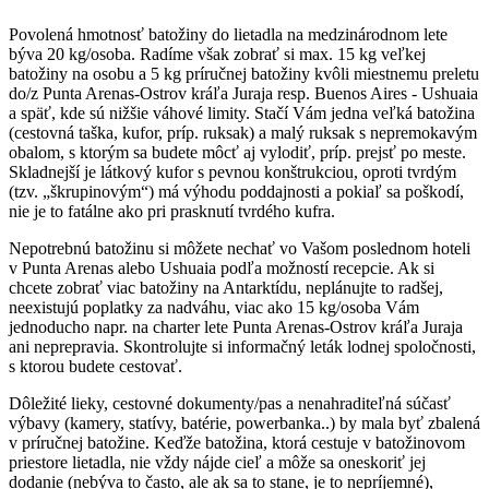
Povolená hmotnosť batožiny do lietadla na medzinárodnom lete
býva 20 kg/osoba. Radíme však zobrať si max. 15 kg veľkej
batožiny na osobu a 5 kg príručnej batožiny kvôli miestnemu preletu
do/z Punta Arenas-Ostrov kráľa Juraja resp. Buenos Aires - Ushuaia
a späť, kde sú nižšie váhové limity. Stačí Vám jedna veľká batožina
(cestovná taška, kufor, príp. ruksak) a malý ruksak s nepremokavým
obalom, s ktorým sa budete môcť aj vylodiť, príp. prejsť po meste.
Skladnejší je látkový kufor s pevnou konštrukciou, oproti tvrdým
(tzv. „škrupinovým“) má výhodu poddajnosti a pokiaľ sa poškodí,
nie je to fatálne ako pri prasknutí tvrdého kufra.
Nepotrebnú batožinu si môžete nechať vo Vašom poslednom hoteli
v Punta Arenas alebo Ushuaia podľa možností recepcie. Ak si
chcete zobrať viac batožiny na Antarktídu, neplánujte to radšej,
neexistujú poplatky za nadváhu, viac ako 15 kg/osoba Vám
jednoducho napr. na charter lete Punta Arenas-Ostrov kráľa Juraja
ani neprepravia. Skontrolujte si informačný leták lodnej spoločnosti,
s ktorou budete cestovať.
Dôležité lieky, cestovné dokumenty/pas a nenahraditeľná súčasť
výbavy (kamery, statívy, batérie, powerbanka..) by mala byť zbalená
v príručnej batožine. Keďže batožina, ktorá cestuje v batožinovom
priestore lietadla, nie vždy nájde cieľ a môže sa oneskoriť jej
dodanie (nebýva to často, ale ak sa to stane, je to nepríjemné),