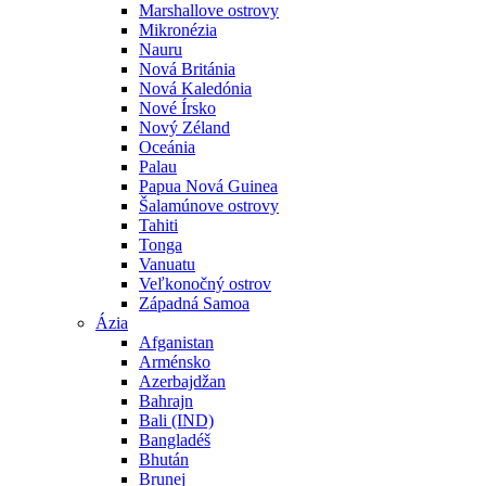
Marshallove ostrovy
Mikronézia
Nauru
Nová Británia
Nová Kaledónia
Nové Írsko
Nový Zéland
Oceánia
Palau
Papua Nová Guinea
Šalamúnove ostrovy
Tahiti
Tonga
Vanuatu
Veľkonočný ostrov
Západná Samoa
Ázia
Afganistan
Arménsko
Azerbajdžan
Bahrajn
Bali (IND)
Bangladéš
Bhután
Brunej