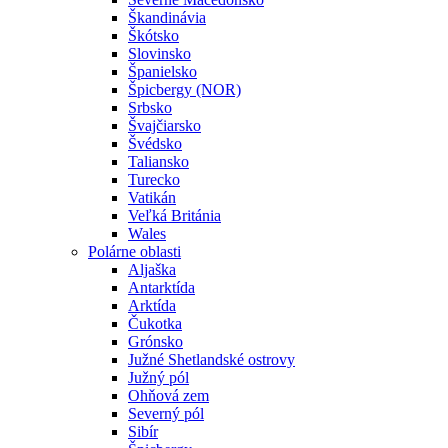
Škandinávia
Škótsko
Slovinsko
Španielsko
Špicbergy (NOR)
Srbsko
Švajčiarsko
Švédsko
Taliansko
Turecko
Vatikán
Veľká Británia
Wales
Polárne oblasti
Aljaška
Antarktída
Arktída
Čukotka
Grónsko
Južné Shetlandské ostrovy
Južný pól
Ohňová zem
Severný pól
Sibír