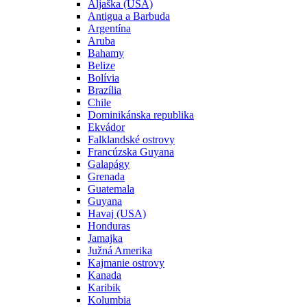
Aljaška (USA)
Antigua a Barbuda
Argentína
Aruba
Bahamy
Belize
Bolívia
Brazília
Chile
Dominikánska republika
Ekvádor
Falklandské ostrovy
Francúzska Guyana
Galapágy
Grenada
Guatemala
Guyana
Havaj (USA)
Honduras
Jamajka
Južná Amerika
Kajmanie ostrovy
Kanada
Karibik
Kolumbia