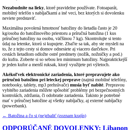
Nezabudnite na lieky
, ktoré pravidelne používate. Fotoaparát,
mobilný telefón s nabíjačkami a iné veci, bez ktorých si dovolenku
neviete predstaviť.
Maximálna povolená hmotnosť batožiny do lietadla často je 20
kg/osoba do batožinového priestoru a príručná batožina (1 kus
príručnej batožiny na osobu, väčšinou 7 kg). Skontrolujte si tento
údaj na letenke, ktorú si kupujete. Zbaľte sa tak, aby ste mysleli na
to, že z tejto cesty si domov odnesiete aj viacero darčekov. Pri
cestách lietadlom odložte ostré predmety (nožík, nožničky a pod.)
do kufra. Zoberte si so sebou len minimum batožiny. Najpraktickejší
je jeden kufor a menší ruksak, ktorý využijete pri výletoch.
Akékoľvek elektronické zariadenia, ktoré prepravujete ako
príručnú batožinu pri leteckej preprave
(najmä mobilné telefóny,
notebooky, tablety, mp3 prehrávače)
musia byť nabité
. Prepravou
vybitého zariadenia môžete spôsobiť problémy pri bezpečnostných
kontrolách, zdržania, či odobratie zariadenia. Takisto je potrebné
mať v príručnej batožine aj všetky nabíjačky, aj externé nabíjačky
(powerbank).
← Batožina a čo si (ne)zbaliť (zoznam krajín)
ODPORÚČANÉ DOVOLENKY: Libanon