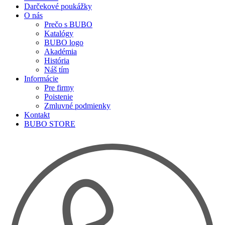
Darčekové poukážky
O nás
Prečo s BUBO
Katalógy
BUBO logo
Akadémia
História
Náš tím
Informácie
Pre firmy
Poistenie
Zmluvné podmienky
Kontakt
BUBO STORE