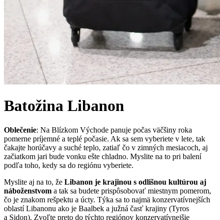
Batožina
Libanon
Oblečenie
: Na Blízkom Východe panuje počas väčšiny roka
pomerne príjemné a teplé počasie. Ak sa sem vyberiete v lete, tak
čakajte horúčavy a suché teplo, zatiaľ čo v zimných mesiacoch, aj
začiatkom jari bude vonku ešte chladno. Myslite na to pri balení
podľa toho, kedy sa do regiónu vyberiete.
Myslite aj na to, že
Libanon je krajinou s odlišnou kultúrou aj
náboženstvom
a tak sa budete prispôsobovať miestnym pomerom,
čo je znakom rešpektu a úcty. Týka sa to najmä konzervatívnejších
oblastí Libanonu ako je Baalbek a južná časť krajiny (Tyros
a Sidon). Zvoľte preto do týchto regiónov konzervatívnejšie