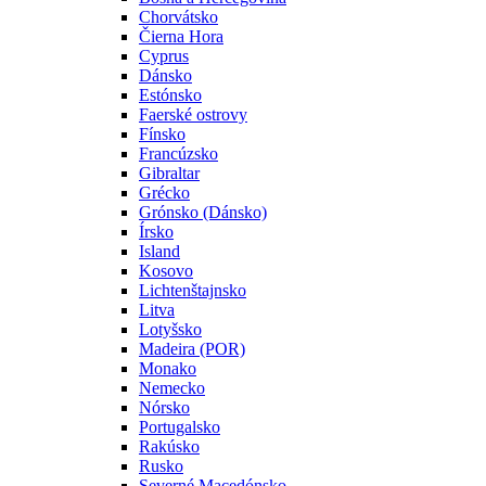
Chorvátsko
Čierna Hora
Cyprus
Dánsko
Estónsko
Faerské ostrovy
Fínsko
Francúzsko
Gibraltar
Grécko
Grónsko (Dánsko)
Írsko
Island
Kosovo
Lichtenštajnsko
Litva
Lotyšsko
Madeira (POR)
Monako
Nemecko
Nórsko
Portugalsko
Rakúsko
Rusko
Severné Macedónsko