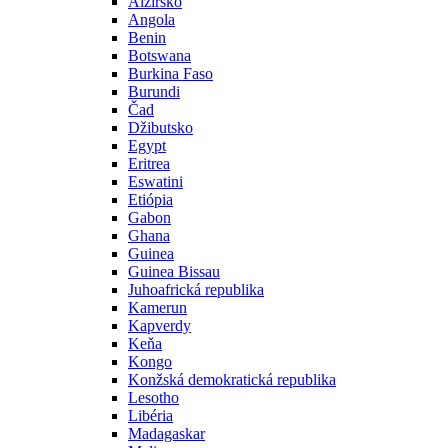
Alžírsko
Angola
Benin
Botswana
Burkina Faso
Burundi
Čad
Džibutsko
Egypt
Eritrea
Eswatini
Etiópia
Gabon
Ghana
Guinea
Guinea Bissau
Juhoafrická republika
Kamerun
Kapverdy
Keňa
Kongo
Konžská demokratická republika
Lesotho
Libéria
Madagaskar