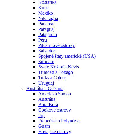
Kostarika
Kuba
Mexiko
Nikaragua
Panama
Paraguaj
Patagónia
Peru
Pitcairnove ostrovy
Salvador
Spojené štáty americké (USA)
Surinam
Svätý Krištof a Nevis
Trinidad a Tobago
Turks a Caicos
Uruguaj
Austrália a Oceánia
Americká Samoa
Austrália
Bora Bora
Cookove ostrovy
Fiji
Francúzska Polynézia
Guam
Havajské ostrovy