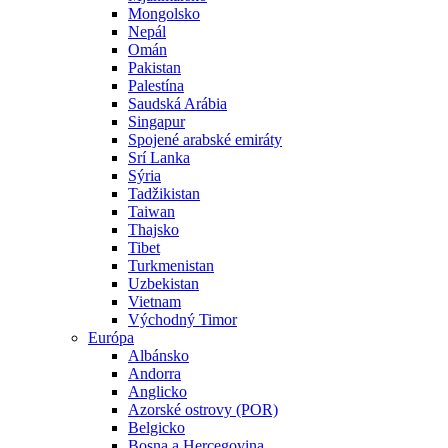
Mongolsko
Nepál
Omán
Pakistan
Palestína
Saudská Arábia
Singapur
Spojené arabské emiráty
Srí Lanka
Sýria
Tadžikistan
Taiwan
Thajsko
Tibet
Turkmenistan
Uzbekistan
Vietnam
Východný Timor
Európa
Albánsko
Andorra
Anglicko
Azorské ostrovy (POR)
Belgicko
Bosna a Hercegovina