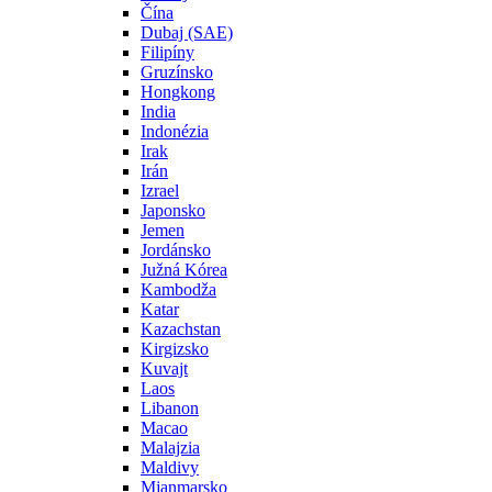
Čína
Dubaj (SAE)
Filipíny
Gruzínsko
Hongkong
India
Indonézia
Irak
Irán
Izrael
Japonsko
Jemen
Jordánsko
Južná Kórea
Kambodža
Katar
Kazachstan
Kirgizsko
Kuvajt
Laos
Libanon
Macao
Malajzia
Maldivy
Mjanmarsko