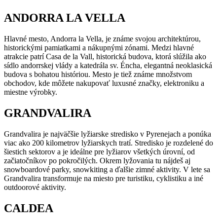
ANDORRA LA VELLA
Hlavné mesto, Andorra la Vella, je známe svojou architektúrou,
historickými pamiatkami a nákupnými zónami. Medzi hlavné
atrakcie patrí Casa de la Vall, historická budova, ktorá slúžila ako
sídlo andorrskej vlády a katedrála sv. Éncha, elegantná neoklasická
budova s bohatou históriou. Mesto je tiež známe množstvom
obchodov, kde môžete nakupovať luxusné značky, elektroniku a
miestne výrobky.
GRANDVALIRA
Grandvalira je najväčšie lyžiarske stredisko v Pyrenejach a ponúka
viac ako 200 kilometrov lyžiarskych tratí. Stredisko je rozdelené do
šiestich sektorov a je ideálne pre lyžiarov všetkých úrovní, od
začiatočníkov po pokročilých. Okrem lyžovania tu nájdeš aj
snowboardové parky, snowkiting a ďalšie zimné aktivity. V lete sa
Grandvalira transformuje na miesto pre turistiku, cyklistiku a iné
outdoorové aktivity.
CALDEA