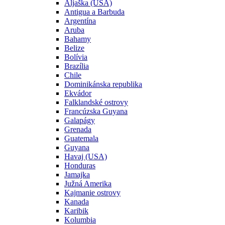
Aljaška (USA)
Antigua a Barbuda
Argentína
Aruba
Bahamy
Belize
Bolívia
Brazília
Chile
Dominikánska republika
Ekvádor
Falklandské ostrovy
Francúzska Guyana
Galapágy
Grenada
Guatemala
Guyana
Havaj (USA)
Honduras
Jamajka
Južná Amerika
Kajmanie ostrovy
Kanada
Karibik
Kolumbia