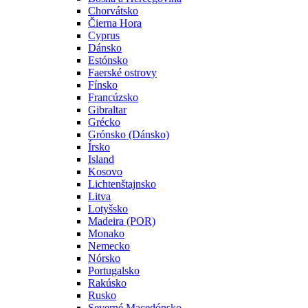
Chorvátsko
Čierna Hora
Cyprus
Dánsko
Estónsko
Faerské ostrovy
Fínsko
Francúzsko
Gibraltar
Grécko
Grónsko (Dánsko)
Írsko
Island
Kosovo
Lichtenštajnsko
Litva
Lotyšsko
Madeira (POR)
Monako
Nemecko
Nórsko
Portugalsko
Rakúsko
Rusko
Severné Macedónsko