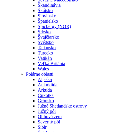
Škandinávia
Škótsko
Slovinsko
Španielsko
Špicbergy (NOR)
Srbsko
Švajčiarsko
Švédsko
Taliansko
Turecko
Vatikán
Veľká Británia
Wales
Polárne oblasti
Aljaška
Antarktída
Arktída
Čukotka
Grónsko
Južné Shetlandské ostrovy
Južný pól
Ohňová zem
Severný pól
Sibír