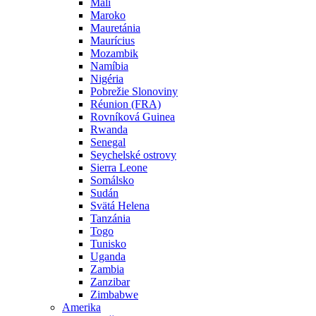
Mali
Maroko
Mauretánia
Maurícius
Mozambik
Namíbia
Nigéria
Pobrežie Slonoviny
Réunion (FRA)
Rovníková Guinea
Rwanda
Senegal
Seychelské ostrovy
Sierra Leone
Somálsko
Sudán
Svätá Helena
Tanzánia
Togo
Tunisko
Uganda
Zambia
Zanzibar
Zimbabwe
Amerika