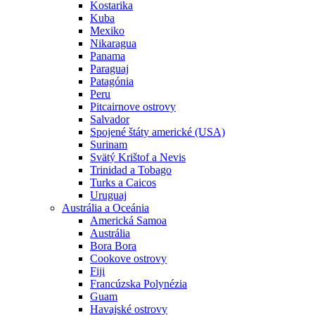
Kostarika
Kuba
Mexiko
Nikaragua
Panama
Paraguaj
Patagónia
Peru
Pitcairnove ostrovy
Salvador
Spojené štáty americké (USA)
Surinam
Svätý Krištof a Nevis
Trinidad a Tobago
Turks a Caicos
Uruguaj
Austrália a Oceánia
Americká Samoa
Austrália
Bora Bora
Cookove ostrovy
Fiji
Francúzska Polynézia
Guam
Havajské ostrovy