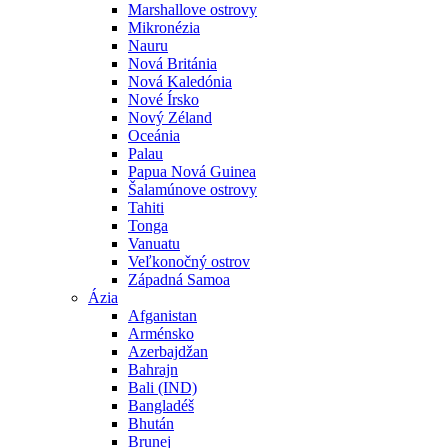
Marshallove ostrovy
Mikronézia
Nauru
Nová Británia
Nová Kaledónia
Nové Írsko
Nový Zéland
Oceánia
Palau
Papua Nová Guinea
Šalamúnove ostrovy
Tahiti
Tonga
Vanuatu
Veľkonočný ostrov
Západná Samoa
Ázia
Afganistan
Arménsko
Azerbajdžan
Bahrajn
Bali (IND)
Bangladéš
Bhután
Brunej