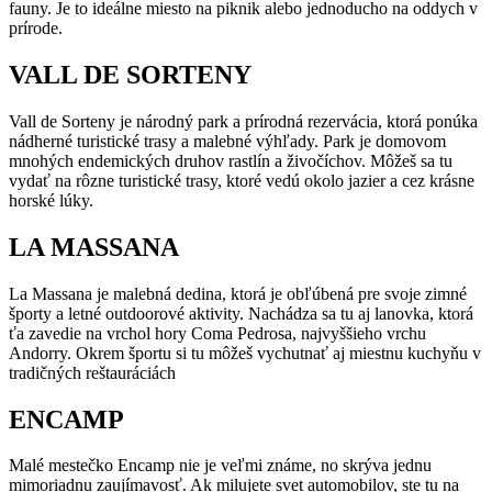
fauny. Je to ideálne miesto na piknik alebo jednoducho na oddych v
prírode.
VALL DE SORTENY
Vall de Sorteny je národný park a prírodná rezervácia, ktorá ponúka
nádherné turistické trasy a malebné výhľady. Park je domovom
mnohých endemických druhov rastlín a živočíchov. Môžeš sa tu
vydať na rôzne turistické trasy, ktoré vedú okolo jazier a cez krásne
horské lúky.
LA MASSANA
La Massana je malebná dedina, ktorá je obľúbená pre svoje zimné
športy a letné outdoorové aktivity. Nachádza sa tu aj lanovka, ktorá
ťa zavedie na vrchol hory Coma Pedrosa, najvyššieho vrchu
Andorry. Okrem športu si tu môžeš vychutnať aj miestnu kuchyňu v
tradičných reštauráciách
ENCAMP
Malé mestečko Encamp nie je veľmi známe, no skrýva jednu
mimoriadnu zaujímavosť. Ak milujete svet automobilov, ste tu na