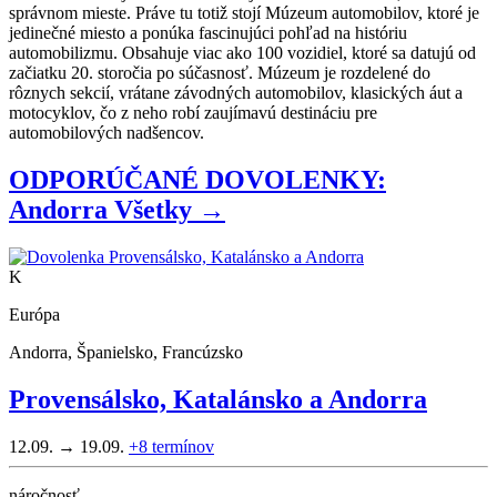
správnom mieste. Práve tu totiž stojí Múzeum automobilov, ktoré je
jedinečné miesto a ponúka fascinujúci pohľad na históriu
automobilizmu. Obsahuje viac ako 100 vozidiel, ktoré sa datujú od
začiatku 20. storočia po súčasnosť. Múzeum je rozdelené do
rôznych sekcií, vrátane závodných automobilov, klasických áut a
motocyklov, čo z neho robí zaujímavú destináciu pre
automobilových nadšencov.
ODPORÚČANÉ DOVOLENKY:
Andorra
Všetky →
K
Európa
Andorra, Španielsko, Francúzsko
Provensálsko, Katalánsko a Andorra
12.09. → 19.09.
+8
termínov
náročnosť