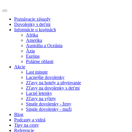
Poznávacie zájazdy
Dovolenky s deťmi
Informácie o krajinách
Afrika
Amerika
Austrália a Oceánia
Ázia
Európa
Polárne oblasti
Akcie
Last minute
Lacnejšie dovolenky
Zľavy na hotely a ubytovanie
Zľavy na dovolenky s deťmi
Lacné letenky
Zľavy na výlety
Single dovolenky - ženy
Single dovolenky - muži
Blog
Podcasty a videá
Tipy na cesty
Referencie