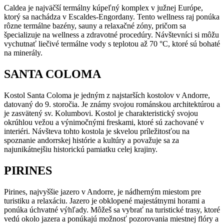
Caldea je najväčší termálny kúpeľný komplex v južnej Európe,
ktorý sa nachádza v Escaldes-Engordany. Tento wellness raj ponúka
rôzne termálne bazény, sauny a relaxačné zóny, pričom sa
špecializuje na wellness a zdravotné procedúry. Návštevníci si môžu
vychutnať liečivé termálne vody s teplotou až 70 °C, ktoré sú bohaté
na minerály.
SANTA COLOMA
Kostol Santa Coloma je jedným z najstarších kostolov v Andorre,
datovaný do 9. storočia. Je známy svojou románskou architektúrou a
je zasvätený sv. Kolumbovi. Kostol je charakteristický svojou
okrúhlou vežou a výnimočnými freskami, ktoré sú zachované v
interiéri. Návšteva tohto kostola je skvelou príležitosťou na
spoznanie andorrskej histórie a kultúry a považuje sa za
najunikátnejšiu historickú pamiatku celej krajiny.
PIRINES
Pirines, najvyššie jazero v Andorre, je nádherným miestom pre
turistiku a relaxáciu. Jazero je obklopené majestátnymi horami a
ponúka úchvatné výhľady. Môžeš sa vybrať na turistické trasy, ktoré
vedú okolo jazera a ponúkajú možnosť pozorovania miestnej flóry a