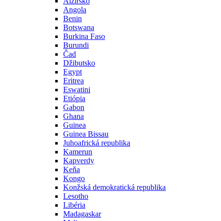
Alžírsko
Angola
Benin
Botswana
Burkina Faso
Burundi
Čad
Džibutsko
Egypt
Eritrea
Eswatini
Etiópia
Gabon
Ghana
Guinea
Guinea Bissau
Juhoafrická republika
Kamerun
Kapverdy
Keňa
Kongo
Konžská demokratická republika
Lesotho
Libéria
Madagaskar