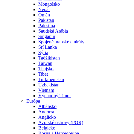
Mongolsko
Nepál
Omán
Pakistan
Palestína
Saudská Arábia
Singapur
Spojené arabské emiráty
Srí Lanka
Sýria
Tadžikistan
Taiwan
Thajsko
Tibet
Turkmenistan
Uzbekistan
Vietnam
Východný Timor
Európa
Albánsko
Andorra
Anglicko
Azorské ostrovy (POR)
Belgicko
Bosna a Hercegovina