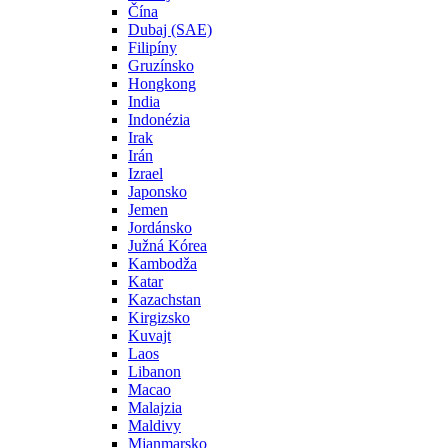
Čína
Dubaj (SAE)
Filipíny
Gruzínsko
Hongkong
India
Indonézia
Irak
Irán
Izrael
Japonsko
Jemen
Jordánsko
Južná Kórea
Kambodža
Katar
Kazachstan
Kirgizsko
Kuvajt
Laos
Libanon
Macao
Malajzia
Maldivy
Mjanmarsko