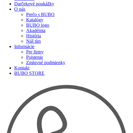
Darčekové poukážky
O nás
Prečo s BUBO
Katalógy
BUBO logo
Akadémia
História
Náš tím
Informácie
Pre firmy
Poistenie
Zmluvné podmienky
Kontakt
BUBO STORE