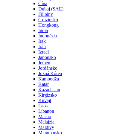
Čína
Dubaj (SAE)
Filipíny
Gruzínsko
Hongkong
India
Indonézia
Irak
Irán
Izrael
Japonsko
Jemen
Jordánsko
Južná Kórea
Kambodža
Katar
Kazachstan
Kirgizsko
Kuvajt
Laos
Libanon
Macao
Malajzia
Maldivy
Mjanmarsko