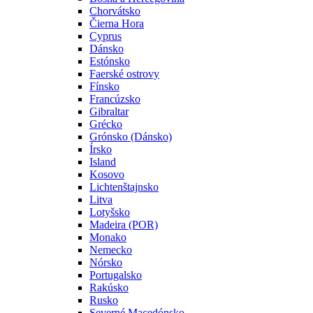
Chorvátsko
Čierna Hora
Cyprus
Dánsko
Estónsko
Faerské ostrovy
Fínsko
Francúzsko
Gibraltar
Grécko
Grónsko (Dánsko)
Írsko
Island
Kosovo
Lichtenštajnsko
Litva
Lotyšsko
Madeira (POR)
Monako
Nemecko
Nórsko
Portugalsko
Rakúsko
Rusko
Severné Macedónsko