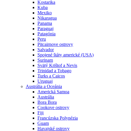
Kostarika
Kuba
Mexiko
Nikaragua
Panama
Paraguaj
Patagónia
Peru
Pitcairnove ostrovy
Salvador
Spojené štáty americké (USA)
Surinam
Svätý Krištof a Nevis
Trinidad a Tobago
Turks a Caicos
Uruguaj
Austrália a Oceánia
Americká Samoa
Austrália
Bora Bora
Cookove ostrovy
Fiji
Francúzska Polynézia
Guam
Havajské ostrovy