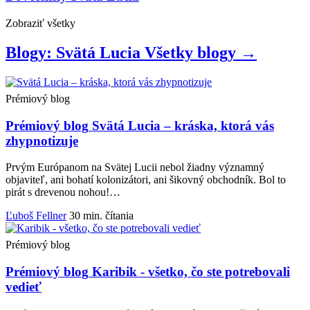
Zobraziť
všetky
Blogy: Svätá Lucia
Všetky
blogy
→
Prémiový blog
Prémiový blog
Svätá Lucia – kráska, ktorá vás
zhypnotizuje
Prvým Európanom na Svätej Lucii nebol žiadny významný
objaviteľ, ani bohatí kolonizátori, ani šikovný obchodník. Bol to
pirát s drevenou nohou!…
Ľuboš Fellner
30 min. čítania
Prémiový blog
Prémiový blog
Karibik - všetko, čo ste potrebovali
vedieť