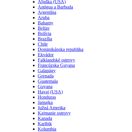
Aljaška (USA)
Antigua a Barbuda
Argentína
Aruba
Bahamy
Belize
Bolívia
Brazília
Chile
Dominikánska republika
Ekvádor
Falklandské ostrovy
Francúzska Guyana
Galapágy
Grenada
Guatemala
Guyana
Havaj (USA)
Honduras
Jamajka
Južná Amerika
Kajmanie ostrovy
Kanada
Karibik
Kolumbia