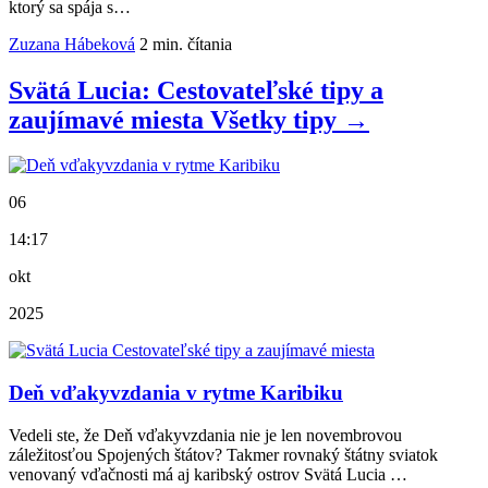
ktorý sa spája s…
Zuzana Hábeková
2 min. čítania
Svätá Lucia: Cestovateľské tipy a
zaujímavé miesta
Všetky
tipy
→
06
14:17
okt
2025
Deň vďakyvzdania v rytme Karibiku
Vedeli ste, že Deň vďakyvzdania nie je len novembrovou
záležitosťou Spojených štátov? Takmer rovnaký štátny sviatok
venovaný vďačnosti má aj karibský ostrov Svätá Lucia …