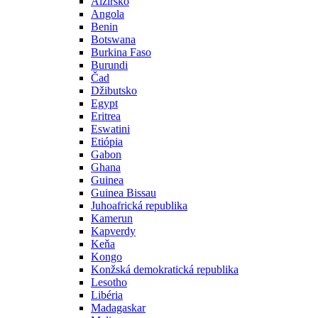
Alžírsko
Angola
Benin
Botswana
Burkina Faso
Burundi
Čad
Džibutsko
Egypt
Eritrea
Eswatini
Etiópia
Gabon
Ghana
Guinea
Guinea Bissau
Juhoafrická republika
Kamerun
Kapverdy
Keňa
Kongo
Konžská demokratická republika
Lesotho
Libéria
Madagaskar