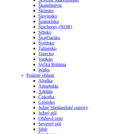
Škandinávia
Škótsko
Slovinsko
Španielsko
Špicbergy (NOR)
Srbsko
Švajčiarsko
Švédsko
Taliansko
Turecko
Vatikán
Veľká Británia
Wales
Polárne oblasti
Aljaška
Antarktída
Arktída
Čukotka
Grónsko
Južné Shetlandské ostrovy
Južný pól
Ohňová zem
Severný pól
Sibír