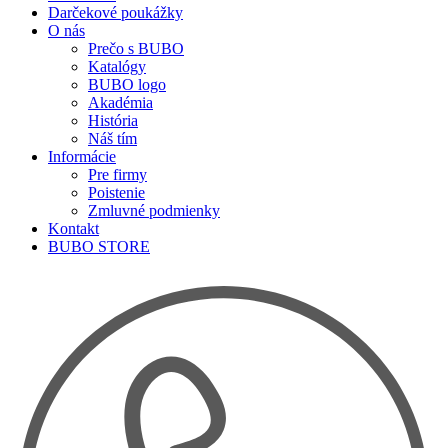
Darčekové poukážky
O nás
Prečo s BUBO
Katalógy
BUBO logo
Akadémia
História
Náš tím
Informácie
Pre firmy
Poistenie
Zmluvné podmienky
Kontakt
BUBO STORE