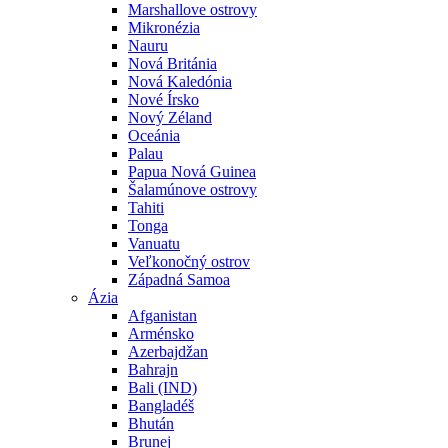
Marshallove ostrovy
Mikronézia
Nauru
Nová Británia
Nová Kaledónia
Nové Írsko
Nový Zéland
Oceánia
Palau
Papua Nová Guinea
Šalamúnove ostrovy
Tahiti
Tonga
Vanuatu
Veľkonočný ostrov
Západná Samoa
Ázia
Afganistan
Arménsko
Azerbajdžan
Bahrajn
Bali (IND)
Bangladéš
Bhután
Brunej