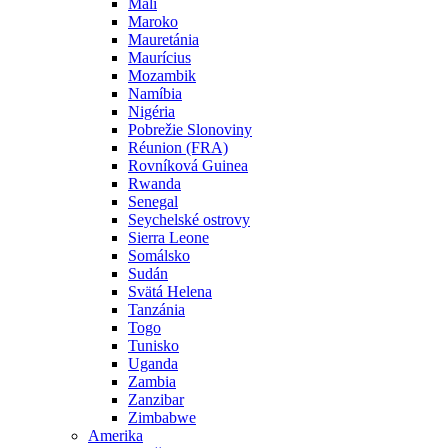
Mali
Maroko
Mauretánia
Maurícius
Mozambik
Namíbia
Nigéria
Pobrežie Slonoviny
Réunion (FRA)
Rovníková Guinea
Rwanda
Senegal
Seychelské ostrovy
Sierra Leone
Somálsko
Sudán
Svätá Helena
Tanzánia
Togo
Tunisko
Uganda
Zambia
Zanzibar
Zimbabwe
Amerika