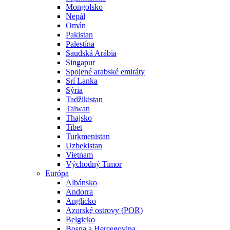
Mongolsko
Nepál
Omán
Pakistan
Palestína
Saudská Arábia
Singapur
Spojené arabské emiráty
Srí Lanka
Sýria
Tadžikistan
Taiwan
Thajsko
Tibet
Turkmenistan
Uzbekistan
Vietnam
Východný Timor
Európa
Albánsko
Andorra
Anglicko
Azorské ostrovy (POR)
Belgicko
Bosna a Hercegovina