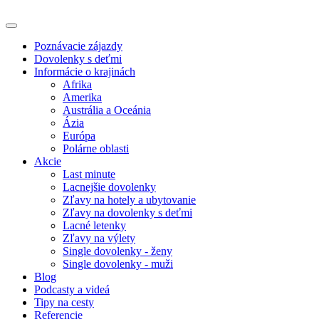
Poznávacie zájazdy
Dovolenky s deťmi
Informácie o krajinách
Afrika
Amerika
Austrália a Oceánia
Ázia
Európa
Polárne oblasti
Akcie
Last minute
Lacnejšie dovolenky
Zľavy na hotely a ubytovanie
Zľavy na dovolenky s deťmi
Lacné letenky
Zľavy na výlety
Single dovolenky - ženy
Single dovolenky - muži
Blog
Podcasty a videá
Tipy na cesty
Referencie