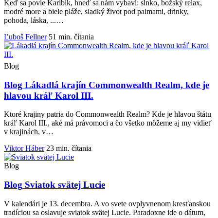
Keď sa povie Karibik, hneď sa nám vybaví: slnko, božský relax,
modré more a biele pláže, sladký život pod palmami, drinky,
pohoda, láska, ...…
Ľuboš Fellner
51 min. čítania
Blog
Blog
Lákadlá krajín Commonwealth Realm, kde je
hlavou kráľ Karol III.
Ktoré krajiny patria do Commonwealth Realm? Kde je hlavou štátu
kráľ Karol III., aké má právomoci a čo všetko môžeme aj my vidieť
v krajinách, v…
Viktor Háber
23 min. čítania
Blog
Blog
Sviatok svätej Lucie
V kalendári je 13. decembra. A vo svete ovplyvnenom kresťanskou
tradíciou sa oslavuje sviatok svätej Lucie. Paradoxne ide o dátum,