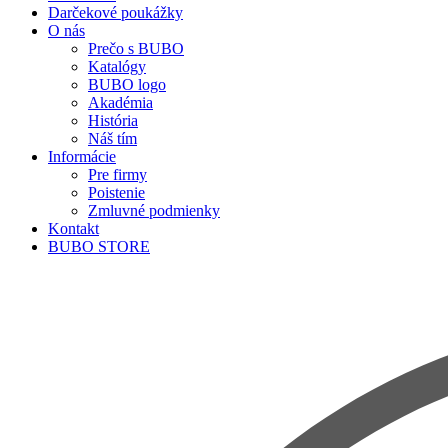
Darčekové poukážky
O nás
Prečo s BUBO
Katalógy
BUBO logo
Akadémia
História
Náš tím
Informácie
Pre firmy
Poistenie
Zmluvné podmienky
Kontakt
BUBO STORE