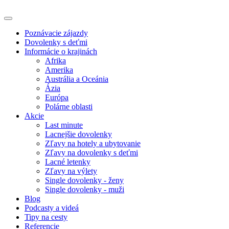
Poznávacie zájazdy
Dovolenky s deťmi
Informácie o krajinách
Afrika
Amerika
Austrália a Oceánia
Ázia
Európa
Polárne oblasti
Akcie
Last minute
Lacnejšie dovolenky
Zľavy na hotely a ubytovanie
Zľavy na dovolenky s deťmi
Lacné letenky
Zľavy na výlety
Single dovolenky - ženy
Single dovolenky - muži
Blog
Podcasty a videá
Tipy na cesty
Referencie