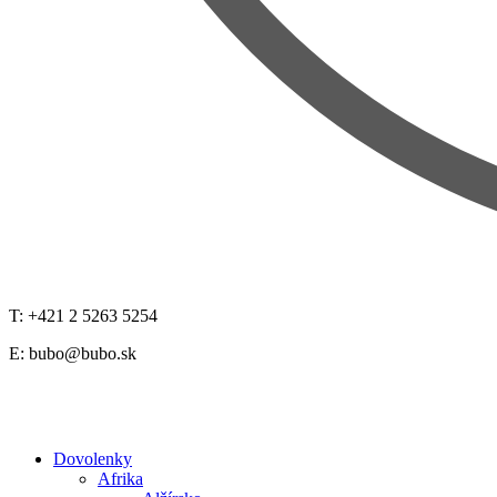
T: +421 2 5263 5254
E:
bubo@bubo.sk
Dovolenky
Afrika