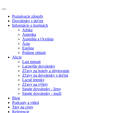
Poznávacie zájazdy
Dovolenky s deťmi
Informácie o krajinách
Afrika
Amerika
Austrália a Oceánia
Ázia
Európa
Polárne oblasti
Akcie
Last minute
Lacnejšie dovolenky
Zľavy na hotely a ubytovanie
Zľavy na dovolenky s deťmi
Lacné letenky
Zľavy na výlety
Single dovolenky - ženy
Single dovolenky - muži
Blog
Podcasty a videá
Tipy na cesty
Referencie