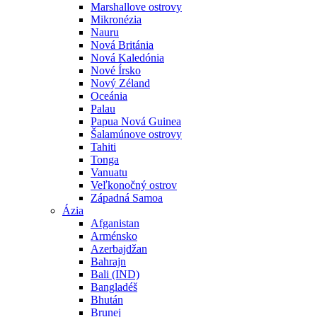
Marshallove ostrovy
Mikronézia
Nauru
Nová Británia
Nová Kaledónia
Nové Írsko
Nový Zéland
Oceánia
Palau
Papua Nová Guinea
Šalamúnove ostrovy
Tahiti
Tonga
Vanuatu
Veľkonočný ostrov
Západná Samoa
Ázia
Afganistan
Arménsko
Azerbajdžan
Bahrajn
Bali (IND)
Bangladéš
Bhután
Brunej