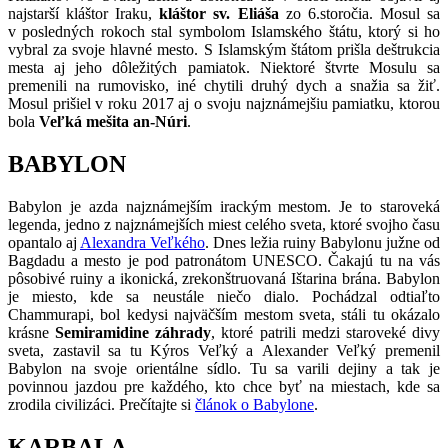
najstarší kláštor Iraku,
kláštor sv. Eliáša
zo 6.storočia. Mosul sa
v posledných rokoch stal symbolom Islamského štátu, ktorý si ho
vybral za svoje hlavné mesto. S Islamským štátom prišla deštrukcia
mesta aj jeho dôležitých pamiatok. Niektoré štvrte Mosulu sa
premenili na rumovisko, iné chytili druhý dych a snažia sa žiť.
Mosul prišiel v roku 2017 aj o svoju najznámejšiu pamiatku, ktorou
bola
Veľká mešita an-Núri
.
BABYLON
Babylon je azda najznámejším irackým mestom. Je to staroveká
legenda, jedno z najznámejších miest celého sveta, ktoré svojho času
opantalo aj
Alexandra Veľkého
. Dnes ležia ruiny Babylonu južne od
Bagdadu a mesto je pod patronátom UNESCO. Čakajú tu na vás
pôsobivé ruiny a ikonická, zrekonštruovaná Ištarina brána. Babylon
je miesto, kde sa neustále niečo dialo. Pochádzal odtiaľto
Chammurapi, bol kedysi najväčším mestom sveta, stáli tu okázalo
krásne
Semiramidine záhrady
, ktoré patrili medzi staroveké divy
sveta, zastavil sa tu Kýros Veľký a Alexander Veľký premenil
Babylon na svoje orientálne sídlo. Tu sa varili dejiny a tak je
povinnou jazdou pre každého, kto chce byť na miestach, kde sa
zrodila civilizáci. Prečítajte si
článok o Babylone
.
KARBALA