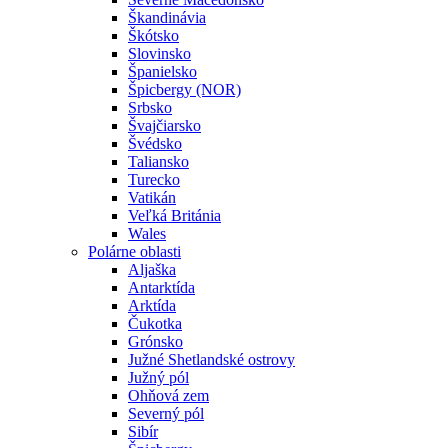
Škandinávia
Škótsko
Slovinsko
Španielsko
Špicbergy (NOR)
Srbsko
Švajčiarsko
Švédsko
Taliansko
Turecko
Vatikán
Veľká Británia
Wales
Polárne oblasti
Aljaška
Antarktída
Arktída
Čukotka
Grónsko
Južné Shetlandské ostrovy
Južný pól
Ohňová zem
Severný pól
Sibír