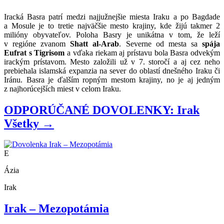
Iracká Basra patrí medzi najjužnejšie miesta Iraku a po Bagdade
a Mosule je to tretie najväčšie mesto krajiny, kde žijú takmer 2
milióny obyvateľov. Poloha Basry je unikátna v tom, že leží
v regióne zvanom
Shatt al-Arab
. Severne od mesta sa
spája
Eufrat s Tigrisom
a vďaka riekam aj prístavu bola Basra odvekým
irackým prístavom. Mesto založili už v 7. storočí a aj cez neho
prebiehala islamská expanzia na sever do oblastí dnešného Iraku či
Iránu. Basra je ďalším ropným mestom krajiny, no je aj jedným
z najhorúcejších miest v celom Iraku.
ODPORÚČANÉ DOVOLENKY: Irak
Všetky →
E
Ázia
Irak
Irak – Mezopotámia