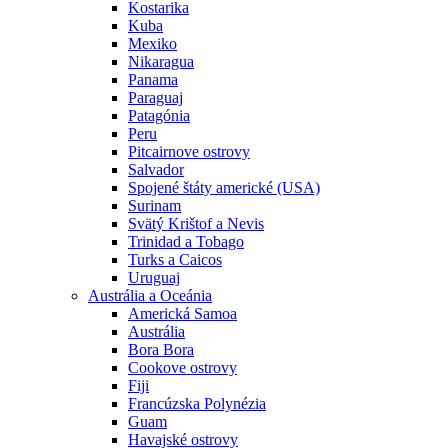
Kostarika
Kuba
Mexiko
Nikaragua
Panama
Paraguaj
Patagónia
Peru
Pitcairnove ostrovy
Salvador
Spojené štáty americké (USA)
Surinam
Svätý Krištof a Nevis
Trinidad a Tobago
Turks a Caicos
Uruguaj
Austrália a Oceánia
Americká Samoa
Austrália
Bora Bora
Cookove ostrovy
Fiji
Francúzska Polynézia
Guam
Havajské ostrovy