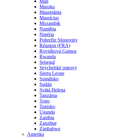
Mali
Maroko
Mauretánia
Maurícius
Mozambik
Namíbia
Nigéria
Pobrežie Slonoviny
Réunion (FRA)
Rovníková Guinea
Rwanda
Senegal
Seychelské ostrovy
Sierra Leone
Somálsko
Sudán
Svätá Helena
Tanzánia
Togo
Tunisko
Uganda
Zambia
Zanzibar
Zimbabwe
Amerika