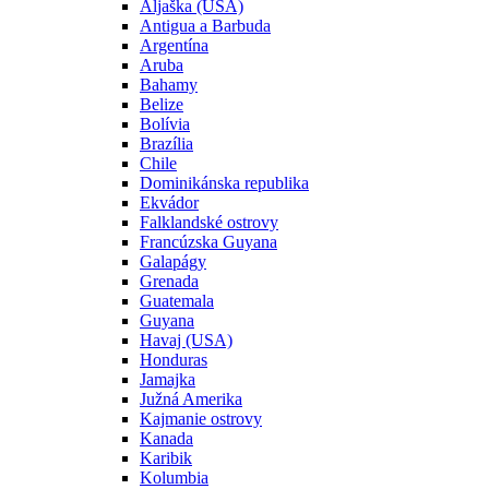
Aljaška (USA)
Antigua a Barbuda
Argentína
Aruba
Bahamy
Belize
Bolívia
Brazília
Chile
Dominikánska republika
Ekvádor
Falklandské ostrovy
Francúzska Guyana
Galapágy
Grenada
Guatemala
Guyana
Havaj (USA)
Honduras
Jamajka
Južná Amerika
Kajmanie ostrovy
Kanada
Karibik
Kolumbia