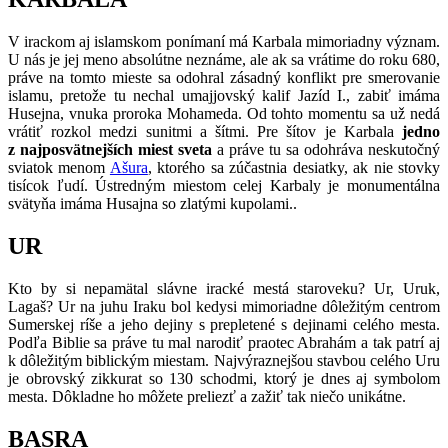
V irackom aj islamskom ponímaní má Karbala mimoriadny význam.
U nás je jej meno absolútne neznáme, ale ak sa vrátime do roku 680,
práve na tomto mieste sa odohral zásadný konflikt pre smerovanie
islamu, pretože tu nechal umajjovský kalif Jazíd I., zabiť imáma
Husejna, vnuka proroka Mohameda. Od tohto momentu sa už nedá
vrátiť rozkol medzi sunitmi a šítmi. Pre šítov je Karbala
jedno
z najposvätnejších miest sveta
a práve tu sa odohráva neskutočný
sviatok menom
Ašura
, ktorého sa zúčastnia desiatky, ak nie stovky
tisícok ľudí. Ústredným miestom celej Karbaly je monumentálna
svätyňa imáma Husajna so zlatými kupolami..
UR
Kto by si nepamätal slávne iracké mestá staroveku? Ur, Uruk,
Lagaš? Ur na juhu Iraku bol kedysi mimoriadne dôležitým centrom
Sumerskej ríše a jeho dejiny s prepletené s dejinami celého mesta.
Podľa Biblie sa práve tu mal narodiť praotec Abrahám a tak patrí aj
k dôležitým biblickým miestam. Najvýraznejšou stavbou celého Uru
je obrovský zikkurat so 130 schodmi, ktorý je dnes aj symbolom
mesta. Dôkladne ho môžete preliezť a zažiť tak niečo unikátne.
BASRA