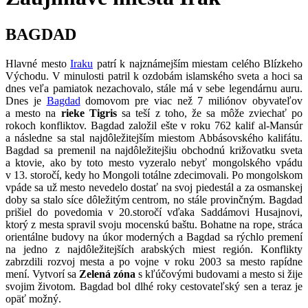
BAGDAD
Hlavné mesto
Iraku
patrí k najznámejším miestam celého Blízkeho
Východu. V minulosti patril k ozdobám islamského sveta a hoci sa
dnes veľa pamiatok nezachovalo, stále má v sebe legendárnu auru.
Dnes je
Bagdad
domovom pre viac než 7 miliónov obyvateľov
a mesto na
rieke Tigris
sa teší z toho, že sa môže zviechať po
rokoch konfliktov. Bagdad založil ešte v roku 762 kalif al-Mansúr
a následne sa stal najdôležitejším miestom Abbásovského kalifátu.
Bagdad sa premenil na najdôležitejšiu obchodnú križovatku sveta
a ktovie, ako by toto mesto vyzeralo nebyť mongolského vpádu
v 13. storočí, kedy ho Mongoli totálne zdecimovali. Po mongolskom
vpáde sa už mesto nevedelo dostať na svoj piedestál a za osmanskej
doby sa stalo síce dôležitým centrom, no stále provinčným. Bagdad
prišiel do povedomia v 20.storočí vďaka Saddámovi Husajnovi,
ktorý z mesta spravil svoju mocenskú baštu. Bohatne na rope, stráca
orientálne budovy na úkor moderných a Bagdad sa rýchlo premení
na jedno z najdôležitejších arabských miest región. Konflikty
zabrzdili rozvoj mesta a po vojne v roku 2003 sa mesto rapídne
mení. Vytvorí sa
Zelená zóna
s kľúčovými budovami a mesto si žije
svojim životom. Bagdad bol dlhé roky cestovateľský sen a teraz je
opäť možný.