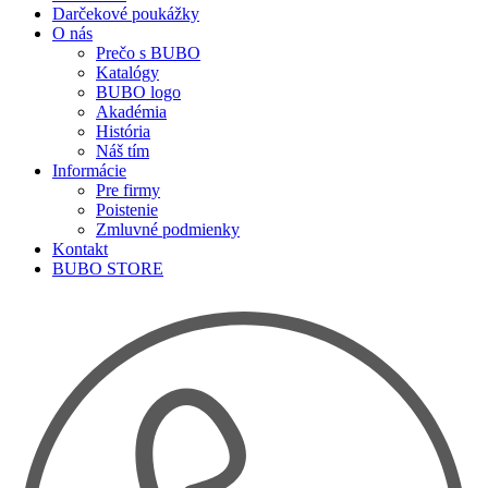
Darčekové poukážky
O nás
Prečo s BUBO
Katalógy
BUBO logo
Akadémia
História
Náš tím
Informácie
Pre firmy
Poistenie
Zmluvné podmienky
Kontakt
BUBO STORE