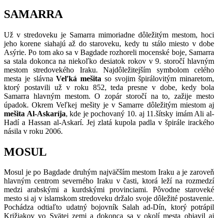
SAMARRA
Už v stredoveku je Samarra mimoriadne dôležitým mestom, hoci
jeho korene siahajú až do staroveku, kedy tu stálo miesto v dobe
Asýrie. Po tom ako sa v Bagdade rozhoreli mocenské boje, Samarra
sa stala dokonca na niekoľko desiatok rokov v 9. storočí hlavným
mestom stredovekého Iraku. Najdôležitejším symbolom celého
mesta je slávna
Veľká mešita
so svojim špirálovitým minaretom,
ktorý postavili už v roku 852, teda presne v dobe, kedy bola
Samarra hlavným mestom. O zopár storočí na to, zažije mesto
úpadok. Okrem Veľkej mešity je v Samarre dôležitým miestom aj
mešita Al-Askaríja
, kde je pochovaný 10. aj 11.šítsky imám Ali al-
Hadí a Hassan al-Askarí. Jej zlatá kupola padla v špirále irackého
násila v roku 2006.
MOSUL
Mosul je po Bagdade druhým najväčším mestom Iraku a je zaroveň
hlavným centrom severného Iraku v časti, ktorá leží na rozmedzí
medzi arabskými a kurdskými provinciami. Pôvodne staroveké
mesto si aj v islamskom stredoveku držalo svoje dôležité postavenie.
Pochádza odtiaľto udatný bojovník Salah ad-Dín, ktorý potrápil
Križiakov vo Svätej zemi a dokonca sa v okolí mesta objavil aj