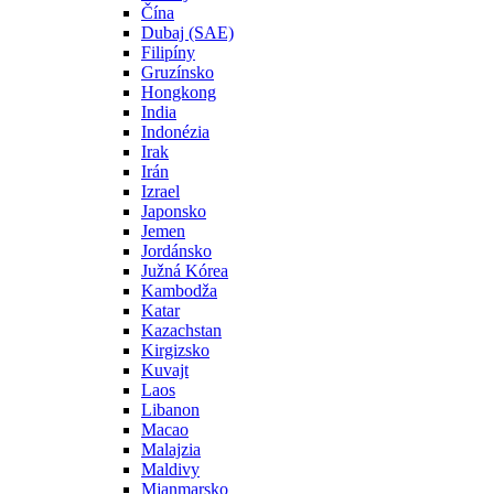
Čína
Dubaj (SAE)
Filipíny
Gruzínsko
Hongkong
India
Indonézia
Irak
Irán
Izrael
Japonsko
Jemen
Jordánsko
Južná Kórea
Kambodža
Katar
Kazachstan
Kirgizsko
Kuvajt
Laos
Libanon
Macao
Malajzia
Maldivy
Mjanmarsko