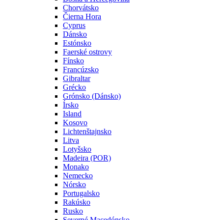
Chorvátsko
Čierna Hora
Cyprus
Dánsko
Estónsko
Faerské ostrovy
Fínsko
Francúzsko
Gibraltar
Grécko
Grónsko (Dánsko)
Írsko
Island
Kosovo
Lichtenštajnsko
Litva
Lotyšsko
Madeira (POR)
Monako
Nemecko
Nórsko
Portugalsko
Rakúsko
Rusko
Severné Macedónsko