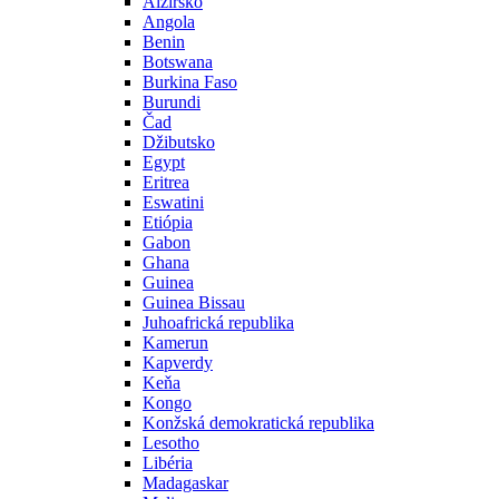
Alžírsko
Angola
Benin
Botswana
Burkina Faso
Burundi
Čad
Džibutsko
Egypt
Eritrea
Eswatini
Etiópia
Gabon
Ghana
Guinea
Guinea Bissau
Juhoafrická republika
Kamerun
Kapverdy
Keňa
Kongo
Konžská demokratická republika
Lesotho
Libéria
Madagaskar