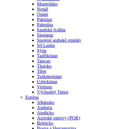
Mongolsko
Nepál
Omán
Pakistan
Palestína
Saudská Arábia
Singapur
Spojené arabské emiráty
Srí Lanka
Sýria
Tadžikistan
Taiwan
Thajsko
Tibet
Turkmenistan
Uzbekistan
Vietnam
Východný Timor
Európa
Albánsko
Andorra
Anglicko
Azorské ostrovy (POR)
Belgicko
Bosna a Hercegovina