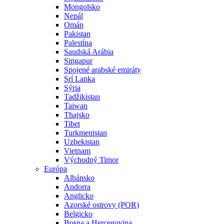
Mongolsko
Nepál
Omán
Pakistan
Palestína
Saudská Arábia
Singapur
Spojené arabské emiráty
Srí Lanka
Sýria
Tadžikistan
Taiwan
Thajsko
Tibet
Turkmenistan
Uzbekistan
Vietnam
Východný Timor
Európa
Albánsko
Andorra
Anglicko
Azorské ostrovy (POR)
Belgicko
Bosna a Hercegovina