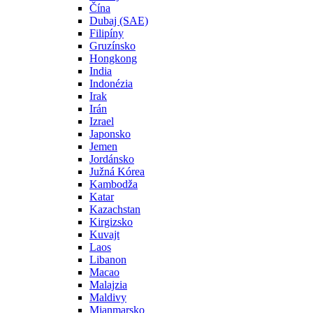
Čína
Dubaj (SAE)
Filipíny
Gruzínsko
Hongkong
India
Indonézia
Irak
Irán
Izrael
Japonsko
Jemen
Jordánsko
Južná Kórea
Kambodža
Katar
Kazachstan
Kirgizsko
Kuvajt
Laos
Libanon
Macao
Malajzia
Maldivy
Mjanmarsko