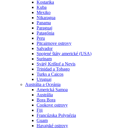
Kostarika
Kuba
Mexiko
Nikaragua
Panama
Paraguaj
Patagónia
Peru
Pitcairnove ostrovy
Salvador
Spojené štáty americké (USA)
Surinam
Svätý Krištof a Nevis
Trinidad a Tobago
Turks a Caicos
Uruguaj
Austrália a Oceánia
Americká Samoa
Austrália
Bora Bora
Cookove ostrovy
Fiji
Francúzska Polynézia
Guam
Havajské ostrovy