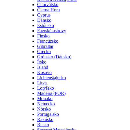
Chorvátsko
Čierna Hora
Cyprus
Dánsko
Estónsko
Faerské ostrovy
Fínsko
Francúzsko
Gibraltar
Grécko
Grónsko (Dánsko)
Írsko
Island
Kosovo
Lichtenštajnsko
Litva
Lotyšsko
Madeira (POR)
Monako
Nemecko
Nórsko
Portugalsko
Rakúsko
Rusko
Severné Macedónsko