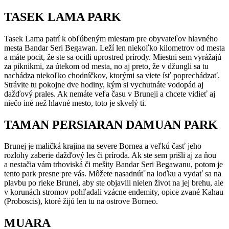
TASEK LAMA PARK
Tasek Lama patrí k obľúbeným miestam pre obyvateľov hlavného
mesta Bandar Seri Begawan. Leží len niekoľko kilometrov od mesta
a máte pocit, že ste sa ocitli uprostred prírody. Miestni sem vyrážajú
za piknikmi, za útekom od mesta, no aj preto, že v džungli sa tu
nachádza niekoľko chodníčkov, ktorými sa viete ísť poprechádzať.
Strávite tu pokojne dve hodiny, kým si vychutnáte vodopád aj
dažďový prales. Ak nemáte veľa času v Bruneji a chcete vidieť aj
niečo iné než hlavné mesto, toto je skvelý ti.
TAMAN PERSIARAN DAMUAN PARK
Brunej je maličká krajina na severe Bornea a veľkú časť jeho
rozlohy zaberie dažďový les či príroda. Ak ste sem prišli aj za ňou
a nestačia vám trhoviská či mešity Bandar Seri Begawanu, potom je
tento park presne pre vás. Môžete nasadnúť na loďku a vydať sa na
plavbu po rieke Brunei, aby ste objavili nielen život na jej brehu, ale
v korunách stromov pohľadali vzácne endemity, opice zvané Kahau
(Proboscis), ktoré žijú len tu na ostrove Borneo.
MUARA