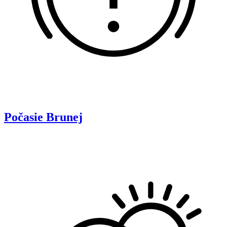
Počasie
Brunej