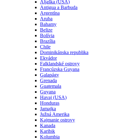
Aljaška (USA)
Antigua a Barbuda
Argentína
Aruba
Bahamy
Belize
Bolívia
Brazília
Chile
Dominikánska republika
Ekvádor
Falklandské ostrovy
Francúzska Guyana
Galapágy
Grenada
Guatemala
Guyana
Havaj (USA)
Honduras
Jamajka
Južná Amerika
Kajmanie ostrovy
Kanada
Karibik
Kolumbia