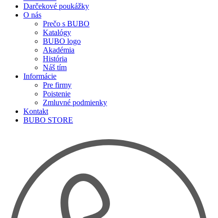
Darčekové poukážky
O nás
Prečo s BUBO
Katalógy
BUBO logo
Akadémia
História
Náš tím
Informácie
Pre firmy
Poistenie
Zmluvné podmienky
Kontakt
BUBO STORE