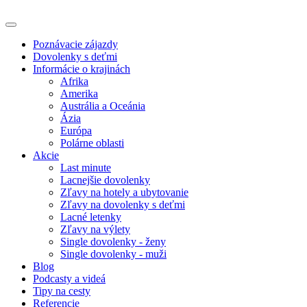
Poznávacie zájazdy
Dovolenky s deťmi
Informácie o krajinách
Afrika
Amerika
Austrália a Oceánia
Ázia
Európa
Polárne oblasti
Akcie
Last minute
Lacnejšie dovolenky
Zľavy na hotely a ubytovanie
Zľavy na dovolenky s deťmi
Lacné letenky
Zľavy na výlety
Single dovolenky - ženy
Single dovolenky - muži
Blog
Podcasty a videá
Tipy na cesty
Referencie