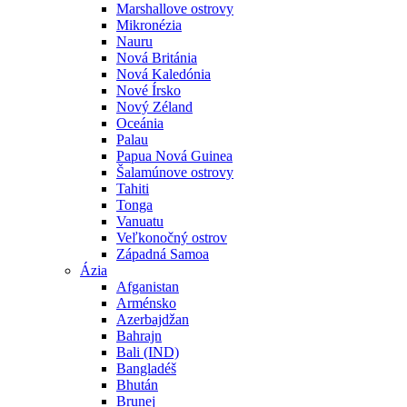
Marshallove ostrovy
Mikronézia
Nauru
Nová Británia
Nová Kaledónia
Nové Írsko
Nový Zéland
Oceánia
Palau
Papua Nová Guinea
Šalamúnove ostrovy
Tahiti
Tonga
Vanuatu
Veľkonočný ostrov
Západná Samoa
Ázia
Afganistan
Arménsko
Azerbajdžan
Bahrajn
Bali (IND)
Bangladéš
Bhután
Brunej