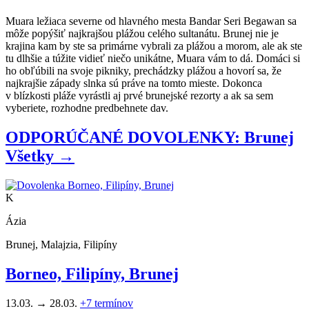
Muara ležiaca severne od hlavného mesta Bandar Seri Begawan sa
môže popýšiť najkrajšou plážou celého sultanátu. Brunej nie je
krajina kam by ste sa primárne vybrali za plážou a morom, ale ak ste
tu dlhšie a túžite vidieť niečo unikátne, Muara vám to dá. Domáci si
ho obľúbili na svoje pikniky, prechádzky plážou a hovorí sa, že
najkrajšie západy slnka sú práve na tomto mieste. Dokonca
v blízkosti pláže vyrástli aj prvé brunejské rezorty a ak sa sem
vyberiete, rozhodne predbehnete dav.
ODPORÚČANÉ DOVOLENKY: Brunej
Všetky →
K
Ázia
Brunej, Malajzia, Filipíny
Borneo, Filipíny, Brunej
13.03. → 28.03.
+7
termínov