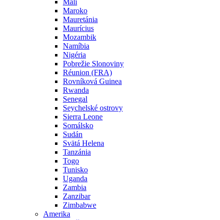
Mali
Maroko
Mauretánia
Maurícius
Mozambik
Namíbia
Nigéria
Pobrežie Slonoviny
Réunion (FRA)
Rovníková Guinea
Rwanda
Senegal
Seychelské ostrovy
Sierra Leone
Somálsko
Sudán
Svätá Helena
Tanzánia
Togo
Tunisko
Uganda
Zambia
Zanzibar
Zimbabwe
Amerika