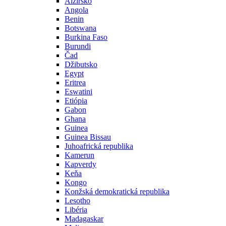
Alžírsko
Angola
Benin
Botswana
Burkina Faso
Burundi
Čad
Džibutsko
Egypt
Eritrea
Eswatini
Etiópia
Gabon
Ghana
Guinea
Guinea Bissau
Juhoafrická republika
Kamerun
Kapverdy
Keňa
Kongo
Konžská demokratická republika
Lesotho
Libéria
Madagaskar