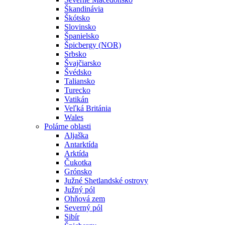
Škandinávia
Škótsko
Slovinsko
Španielsko
Špicbergy (NOR)
Srbsko
Švajčiarsko
Švédsko
Taliansko
Turecko
Vatikán
Veľká Británia
Wales
Polárne oblasti
Aljaška
Antarktída
Arktída
Čukotka
Grónsko
Južné Shetlandské ostrovy
Južný pól
Ohňová zem
Severný pól
Sibír