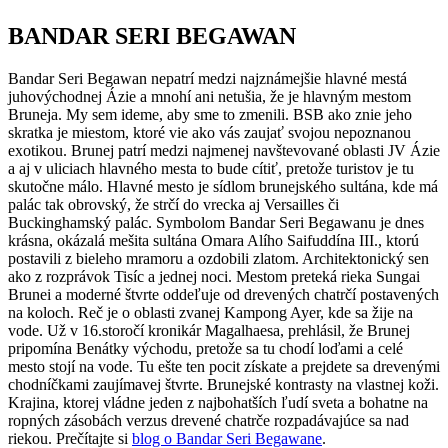
BANDAR SERI BEGAWAN
Bandar Seri Begawan nepatrí medzi najznámejšie hlavné mestá
juhovýchodnej Ázie a mnohí ani netušia, že je hlavným mestom
Bruneja. My sem ideme, aby sme to zmenili. BSB ako znie jeho
skratka je miestom, ktoré vie ako vás zaujať svojou nepoznanou
exotikou. Brunej patrí medzi najmenej navštevované oblasti JV Ázie
a aj v uliciach hlavného mesta to bude cítiť, pretože turistov je tu
skutočne málo. Hlavné mesto je sídlom brunejského sultána, kde má
palác tak obrovský, že strčí do vrecka aj Versailles či
Buckinghamský palác. Symbolom Bandar Seri Begawanu je dnes
krásna, okázalá mešita sultána Omara Alího Saifuddína III., ktorú
postavili z bieleho mramoru a ozdobili zlatom. Architektonický sen
ako z rozprávok Tisíc a jednej noci. Mestom preteká rieka Sungai
Brunei a moderné štvrte oddeľuje od drevených chatrčí postavených
na koloch. Reč je o oblasti zvanej Kampong Ayer, kde sa žije na
vode. Už v 16.storočí kronikár Magalhaesa, prehlásil, že Brunej
pripomína Benátky východu, pretože sa tu chodí loďami a celé
mesto stojí na vode. Tu ešte ten pocit získate a prejdete sa drevenými
chodníčkami zaujímavej štvrte. Brunejské kontrasty na vlastnej koži.
Krajina, ktorej vládne jeden z najbohatších ľudí sveta a bohatne na
ropných zásobách verzus drevené chatrče rozpadávajúce sa nad
riekou. Prečítajte si
blog o Bandar Seri Begawane
.