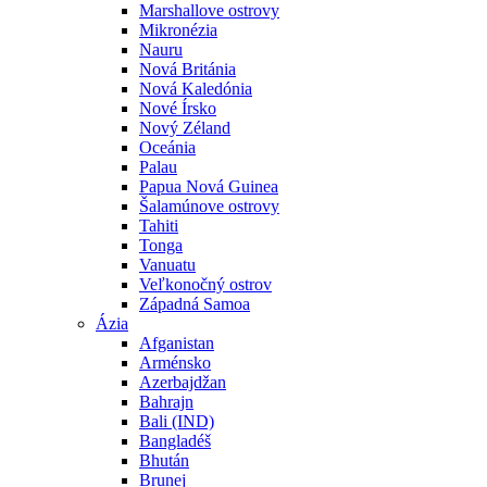
Marshallove ostrovy
Mikronézia
Nauru
Nová Británia
Nová Kaledónia
Nové Írsko
Nový Zéland
Oceánia
Palau
Papua Nová Guinea
Šalamúnove ostrovy
Tahiti
Tonga
Vanuatu
Veľkonočný ostrov
Západná Samoa
Ázia
Afganistan
Arménsko
Azerbajdžan
Bahrajn
Bali (IND)
Bangladéš
Bhután
Brunej