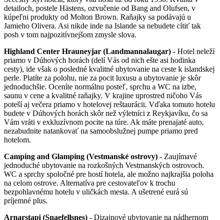
detailoch, postele Hästens, ozvučenie od Bang and Olufsen, v
kúpeľni produkty od Molton Brown. Raňajky sa podávajú u
Jamieho Olivera. Asi nikde inde na Islande sa nebudete cítiť tak
posh v tom najpozitívnejšom zmysle slova.
Highland Center Hrauneyjar (Landmannalaugar)
- Hotel neleží
priamo v Dúhových horách (delí Vás od nich ešte asi hodinka
cesty), ide však o posledné kvalitné ubytovanie na ceste k islandskej
perle. Platíte za polohu, nie za pocit luxusu a ubytovanie je skôr
jednoduchšie. Oceníte normálnu posteľ, sprchu a WC na izbe,
saunu v cene a kvalitné raňajky. V krajine uprostred ničoho Vás
poteší aj večera priamo v hotelovej reštaurácii. Vďaka tomuto hotelu
budete v Dúhových horách skôr než výletníci z Reykjavíku, čo sa
Vám vráti v exkluzívnom pocite na túre. Ak máte prenajaté auto,
nezabudnite natankovať na samoobslužnej pumpe priamo pred
hotelom.
Camping and Glamping (Vestmanské ostrovy)
- Zaujímavé
jednoduché ubytovanie na rozkošných Vestmanských ostrovoch.
WC a sprchy spoločné pre hostí hotela, ale možno najkrajšia poloha
na celom ostrove. Alternatíva pre cestovateľov k trochu
bezpohlavnému hotelu v uličkách mesta. A ušetrené eurá sú
príjemné plus.
Arnarstapi (Snaefellsnes)
- Dizajnové ubytovanie na nádhernom