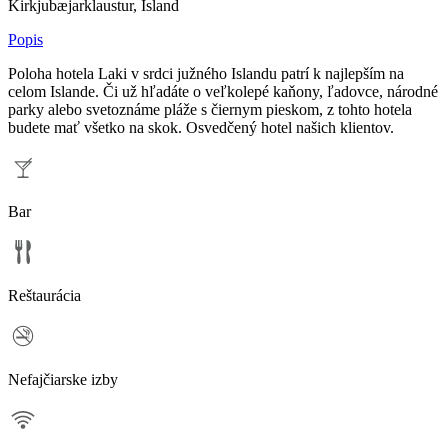
Kirkjubæjarklaustur, Island
Popis
Poloha hotela Laki v srdci južného Islandu patrí k najlepším na
celom Islande. Či už hľadáte o veľkolepé kaňony, ľadovce, národné
parky alebo svetoznáme pláže s čiernym pieskom, z tohto hotela
budete mať všetko na skok. Osvedčený hotel našich klientov.
Bar
Reštaurácia
Nefajčiarske izby