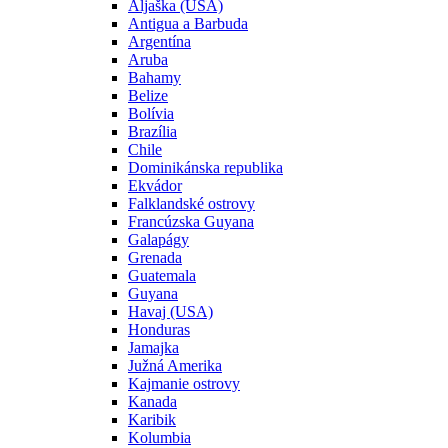
Aljaška (USA)
Antigua a Barbuda
Argentína
Aruba
Bahamy
Belize
Bolívia
Brazília
Chile
Dominikánska republika
Ekvádor
Falklandské ostrovy
Francúzska Guyana
Galapágy
Grenada
Guatemala
Guyana
Havaj (USA)
Honduras
Jamajka
Južná Amerika
Kajmanie ostrovy
Kanada
Karibik
Kolumbia