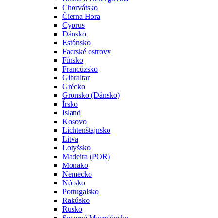
Chorvátsko
Čierna Hora
Cyprus
Dánsko
Estónsko
Faerské ostrovy
Fínsko
Francúzsko
Gibraltar
Grécko
Grónsko (Dánsko)
Írsko
Island
Kosovo
Lichtenštajnsko
Litva
Lotyšsko
Madeira (POR)
Monako
Nemecko
Nórsko
Portugalsko
Rakúsko
Rusko
Severné Macedónsko