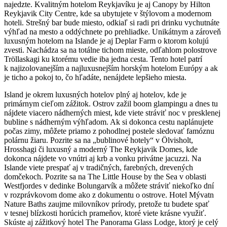
najedzte. Kvalitným hotelom Reykjavíku je aj Canopy by Hilton
Reykjavik City Centre, kde sa ubytujete v štýlovom a modernom
hoteli. Strešný bar bude miesto, odkiaľ si radi pri drinku vychutnáte
výhľad na mesto a oddýchnete po prehliadke. Unikátnym a zároveň
luxusným hotelom na Islande je aj Deplar Farm o ktorom kolujú
zvesti. Nachádza sa na totálne tichom mieste, odľahlom polostrove
Tröllaskagi ku ktorému vedie iba jedna cesta. Tento hotel patrí
k najizolovanejším a najluxusnejším horským hotelom Európy a ak
je ticho a pokoj to, čo hľadáte, nenájdete lepšieho miesta.
Island je okrem luxusných hotelov plný aj hotelov, kde je
primárnym cieľom zážitok. Ostrov zažil boom glampingu a dnes tu
nájdete viacero nádherných miest, kde viete stráviť noc v presklenej
bubline s nádherným výhľadom. Ak si dokonca cestu naplánujete
počas zimy, môžete priamo z pohodlnej postele sledovať famóznu
polárnu žiaru. Pozrite sa na „bublinové hotely“ v Ölvisholt,
Hrosshagi či luxusný a moderný The Reykjavik Domes, kde
dokonca nájdete vo vnútri aj krb a vonku privátne jacuzzi. Na
Islande viete prespať aj v tradičných, farebných, drevených
domčekoch. Pozrite sa na The Little House by the Sea v oblasti
Westfjordes v dedinke Bolungarvík a môžete stráviť niekoľko dní
v rozprávkovom dome ako z dokumentu o ostrove. Hotel Mývatn
Nature Baths zaujme milovníkov prírody, pretože tu budete spať
v tesnej blízkosti horúcich prameňov, ktoré viete krásne využiť.
Skúste aj zážitkový hotel The Panorama Glass Lodge, ktorý je celý