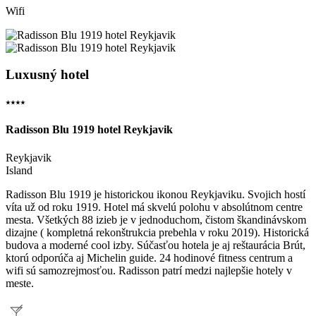
Wifi
Luxusný hotel
⭑⭑⭑⭑
Radisson Blu 1919 hotel Reykjavik
Reykjavik
Island
Radisson Blu 1919 je historickou ikonou Reykjaviku. Svojich hostí
víta už od roku 1919. Hotel má skvelú polohu v absolútnom centre
mesta. Všetkých 88 izieb je v jednoduchom, čistom škandinávskom
dizajne ( kompletná rekonštrukcia prebehla v roku 2019). Historická
budova a moderné cool izby. Súčasťou hotela je aj reštaurácia Brút,
ktorú odporúča aj Michelin guide. 24 hodinové fitness centrum a
wifi sú samozrejmosťou. Radisson patrí medzi najlepšie hotely v
meste.