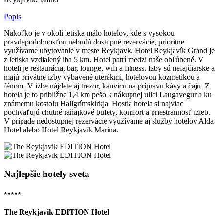
Popis
Nakoľko je v okoli letiska málo hotelov, kde s vysokou
pravdepodobnosťou nebudú dostupné rezervácie, prioritne
využívame ubytovanie v meste Reykjavk. Hotel Reykjavík Grand je
z letiska vzdialený iba 5 km. Hotel patrí medzi naše obľúbené. V
hoteli je reštaurácia, bar, lounge, wifi a fitness. Izby sú nefajčiarske a
majú privátne izby vybavené uterákmi, hotelovou kozmetikou a
fénom. V izbe nájdete aj trezor, kanvicu na prípravu kávy a čaju. Z
hotela je to približne 1,4 km pešo k nákupnej ulici Laugavegur a ku
známemu kostolu Hallgrímskirkja. Hostia hotela si najviac
pochvaľujú chutné raňajkové bufety, komfort a priestrannosť izieb.
V prípade nedostupnej rezervácie využívame aj služby hotelov Alda
Hotel alebo Hotel Reykjavik Marina.
Najlepšie hotely sveta
⭑⭑⭑⭑⭑
The Reykjavik EDITION Hotel