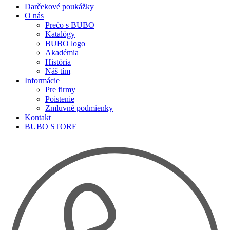
Darčekové poukážky
O nás
Prečo s BUBO
Katalógy
BUBO logo
Akadémia
História
Náš tím
Informácie
Pre firmy
Poistenie
Zmluvné podmienky
Kontakt
BUBO STORE