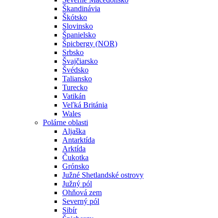
Škandinávia
Škótsko
Slovinsko
Španielsko
Špicbergy (NOR)
Srbsko
Švajčiarsko
Švédsko
Taliansko
Turecko
Vatikán
Veľká Británia
Wales
Polárne oblasti
Aljaška
Antarktída
Arktída
Čukotka
Grónsko
Južné Shetlandské ostrovy
Južný pól
Ohňová zem
Severný pól
Sibír