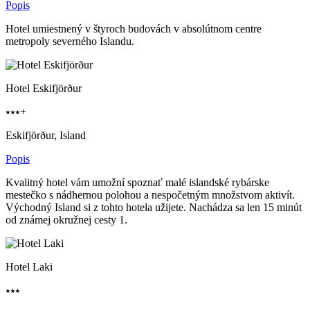
Popis
Hotel umiestnený v štyroch budovách v absolútnom centre
metropoly severného Islandu.
Hotel Eskifjörður
⭑⭑⭑+
Eskifjörður, Island
Popis
Kvalitný hotel vám umožní spoznať malé islandské rybárske
mestečko s nádhernou polohou a nespočetným množstvom aktivít.
Východný Island si z tohto hotela užijete. Nachádza sa len 15 minút
od známej okružnej cesty 1.
Hotel Laki
⭑⭑⭑