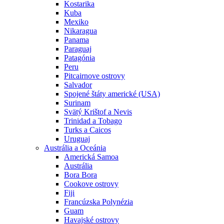
Kostarika
Kuba
Mexiko
Nikaragua
Panama
Paraguaj
Patagónia
Peru
Pitcairnove ostrovy
Salvador
Spojené štáty americké (USA)
Surinam
Svätý Krištof a Nevis
Trinidad a Tobago
Turks a Caicos
Uruguaj
Austrália a Oceánia
Americká Samoa
Austrália
Bora Bora
Cookove ostrovy
Fiji
Francúzska Polynézia
Guam
Havajské ostrovy