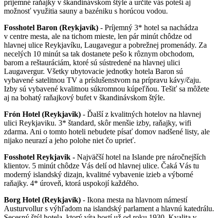
príjemné raňajky v škandinávskom štýle a určite vás poteší aj
možnosť využitia sauny a bazéniku s horúcou vodou.
Fosshotel Baron (Reykjavík)
- Príjemný 3* hotel sa nachádza
v centre mesta, ale na tichom mieste, len pár minút chôdze od
hlavnej ulice Reykjavíku, Laugavegur a pobrežnej promenády. Za
necelých 10 minút sa tak dostanete pešo k rôznym obchodom,
barom a reštauráciám, ktoré sú sústredené na hlavnej ulici
Laugavergur. Všetky ubytovacie jednotky hotela Baron sú
vybavené satelitnou TV a príslušenstvom na prípravu kávy/čaju.
Izby sú vybavené kvalitnou súkromnou kúpeľňou. Tešiť sa môžete
aj na bohatý raňajkový bufet v škandinávskom štýle.
Frón Hotel (Reykjavik)
- Ďalší z kvalitných hotelov na hlavnej
ulici Reykjaviku. 3* štandard, skôr menšie izby, raňajky, wifi
zdarma. Ani o tomto hoteli nebudete písať domov nadšené listy, ale
nijako neurazí a jeho polohe niet čo uprieť.
Fosshotel Reykjavik -
Najväčší hotel na Islande pre náročnejších
klientov. 5 minút chôdze Vás delí od hlavnej ulice. Čaká Vás tu
moderný islandský dizajn, kvalitné vybavenie izieb a výborné
raňajky. 4* úroveň, ktorá uspokojí každého.
Borg Hotel (Reykjavík)
- Ikona mesta na hlavnom námestí
Austurvollur s výhľadom na islandský parlament a hlavnú katedrálu.
Secesný štýl hotela, ktorý víta hostí už od roku 1930. Kvalita v