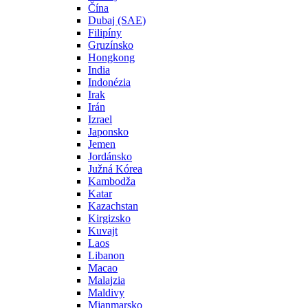
Čína
Dubaj (SAE)
Filipíny
Gruzínsko
Hongkong
India
Indonézia
Irak
Irán
Izrael
Japonsko
Jemen
Jordánsko
Južná Kórea
Kambodža
Katar
Kazachstan
Kirgizsko
Kuvajt
Laos
Libanon
Macao
Malajzia
Maldivy
Mjanmarsko