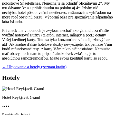
polostrove Snaefellsnes. Nenechajte sa odradiť oficiálnymi 2*. My
mu dávame 3* a s prihliadnutím na polohu aj 4*. Izbám nič
nechýba, hotel pôsobí veľmi nevtieravo, reštaurácia s výhľadom na
more robí obstojnú pizzu. Výborná báza pre spoznávanie západného
kúta Islandu.
Pri check-ine v hoteloch je zvykom nechať ako garanciu za ďalšie
využité hotelové služby (telefón, internet, raňajky a pod.) detaily
Vašej kreditnej karty. Toto sa týka konzumácie v hoteli, izbový bar
atď. Ak žiadne ďalšie hotelové služby nevyužijete, tak peniaze Vám
budú refundované resp. z karty Vám nikto nič nestiahne. Nemusíte
mať obavy, nech nám to pripadá akokoľvek zvláštne, je to
absolútnou samozrejmosťou. Majte svoju kreditnú kartu so sebou.
← Ubytovanie a hotely (zoznam krajín)
Hotely
Hotel Reykjavík Grand
⭑⭑⭑⭑
Reykjavík, Island