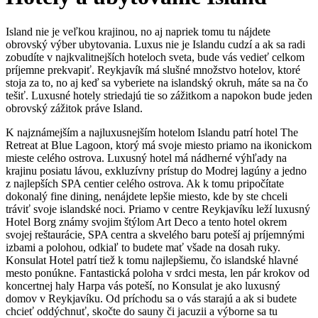
Island nie je veľkou krajinou, no aj napriek tomu tu nájdete
obrovský výber ubytovania. Luxus nie je Islandu cudzí a ak sa radi
zobudíte v najkvalitnejších hoteloch sveta, bude vás vedieť celkom
príjemne prekvapiť. Reykjavík má slušné množstvo hotelov, ktoré
stoja za to, no aj keď sa vyberiete na islandský okruh, máte sa na čo
tešiť. Luxusné hotely striedajú tie so zážitkom a napokon bude jeden
obrovský zážitok práve Island.
K najznámejším a najluxusnejším hotelom Islandu patrí hotel The
Retreat at Blue Lagoon, ktorý má svoje miesto priamo na ikonickom
mieste celého ostrova. Luxusný hotel má nádherné výhľady na
krajinu posiatu lávou, exkluzívny prístup do Modrej lagúny a jedno
z najlepších SPA centier celého ostrova. Ak k tomu pripočítate
dokonalý fine dining, nenájdete lepšie miesto, kde by ste chceli
tráviť svoje islandské noci. Priamo v centre Reykjavíku leží luxusný
Hotel Borg známy svojim štýlom Art Deco a tento hotel okrem
svojej reštaurácie, SPA centra a skvelého baru poteší aj príjemnými
izbami a polohou, odkiaľ to budete mať všade na dosah ruky.
Konsulat Hotel patrí tiež k tomu najlepšiemu, čo islandské hlavné
mesto ponúkne. Fantastická poloha v srdci mesta, len pár krokov od
koncertnej haly Harpa vás poteší, no Konsulat je ako luxusný
domov v Reykjavíku. Od príchodu sa o vás starajú a ak si budete
chcieť oddýchnuť, skočte do sauny či jacuzii a výborne sa tu