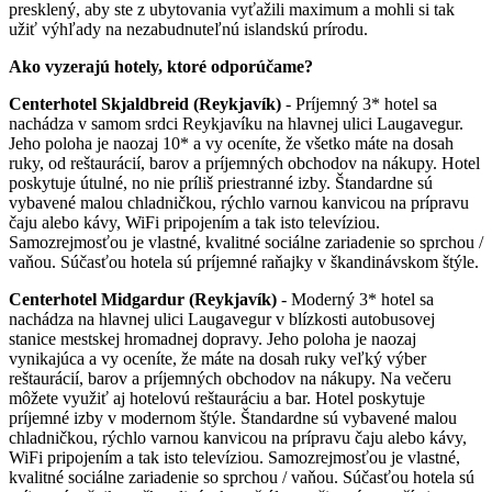
presklený, aby ste z ubytovania vyťažili maximum a mohli si tak
užiť výhľady na nezabudnuteľnú islandskú prírodu.
Ako vyzerajú hotely, ktoré odporúčame?
Centerhotel Skjaldbreid (Reykjavík)
- Príjemný 3* hotel sa
nachádza v samom srdci Reykjavíku na hlavnej ulici Laugavegur.
Jeho poloha je naozaj 10* a vy oceníte, že všetko máte na dosah
ruky, od reštaurácií, barov a príjemných obchodov na nákupy. Hotel
poskytuje útulné, no nie príliš priestranné izby. Štandardne sú
vybavené malou chladničkou, rýchlo varnou kanvicou na prípravu
čaju alebo kávy, WiFi pripojením a tak isto televíziou.
Samozrejmosťou je vlastné, kvalitné sociálne zariadenie so sprchou /
vaňou. Súčasťou hotela sú príjemné raňajky v škandinávskom štýle.
Centerhotel Midgardur (Reykjavík)
- Moderný 3* hotel sa
nachádza na hlavnej ulici Laugavegur v blízkosti autobusovej
stanice mestskej hromadnej dopravy. Jeho poloha je naozaj
vynikajúca a vy oceníte, že máte na dosah ruky veľký výber
reštaurácií, barov a príjemných obchodov na nákupy. Na večeru
môžete využiť aj hotelovú reštauráciu a bar. Hotel poskytuje
príjemné izby v modernom štýle. Štandardne sú vybavené malou
chladničkou, rýchlo varnou kanvicou na prípravu čaju alebo kávy,
WiFi pripojením a tak isto televíziou. Samozrejmosťou je vlastné,
kvalitné sociálne zariadenie so sprchou / vaňou. Súčasťou hotela sú