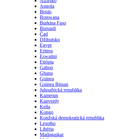
Alžírsko
Angola
Benin
Botswana
Burkina Faso
Burundi
Čad
Džibutsko
Egypt
Eritrea
Eswatini
Etiópia
Gabon
Ghana
Guinea
Guinea Bissau
Juhoafrická republika
Kamerun
Kapverdy
Keňa
Kongo
Konžská demokratická republika
Lesotho
Libéria
Madagaskar