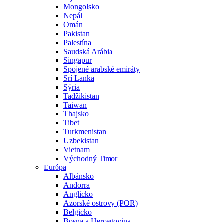
Mongolsko
Nepál
Omán
Pakistan
Palestína
Saudská Arábia
Singapur
Spojené arabské emiráty
Srí Lanka
Sýria
Tadžikistan
Taiwan
Thajsko
Tibet
Turkmenistan
Uzbekistan
Vietnam
Východný Timor
Európa
Albánsko
Andorra
Anglicko
Azorské ostrovy (POR)
Belgicko
Bosna a Hercegovina