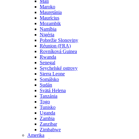
Mali
Maroko
Mauretánia
Maurícius
Mozambik
Namíbia
Nigéria
Pobrežie Slonoviny
Réunion (FRA)
Rovníková Guinea
Rwanda
Senegal
Seychelské ostrovy
Sierra Leone
Somálsko
Sudán
Svätá Helena
Tanzánia
Togo
Tunisko
Uganda
Zambia
Zanzibar
Zimbabwe
Amerika