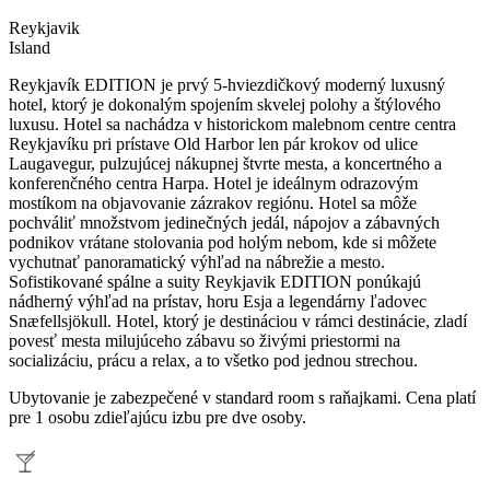
Reykjavik
Island
Reykjavík EDITION je prvý 5-hviezdičkový moderný luxusný
hotel, ktorý je dokonalým spojením skvelej polohy a štýlového
luxusu. Hotel sa nachádza v historickom malebnom centre centra
Reykjavíku pri prístave Old Harbor len pár krokov od ulice
Laugavegur, pulzujúcej nákupnej štvrte mesta, a koncertného a
konferenčného centra Harpa. Hotel je ideálnym odrazovým
mostíkom na objavovanie zázrakov regiónu. Hotel sa môže
pochváliť množstvom jedinečných jedál, nápojov a zábavných
podnikov vrátane stolovania pod holým nebom, kde si môžete
vychutnať panoramatický výhľad na nábrežie a mesto.
Sofistikované spálne a suity Reykjavik EDITION ponúkajú
nádherný výhľad na prístav, horu Esja a legendárny ľadovec
Snæfellsjökull. Hotel, ktorý je destináciou v rámci destinácie, zladí
povesť mesta milujúceho zábavu so živými priestormi na
socializáciu, prácu a relax, a to všetko pod jednou strechou.
Ubytovanie je zabezpečené v standard room s raňajkami. Cena platí
pre 1 osobu zdieľajúcu izbu pre dve osoby.