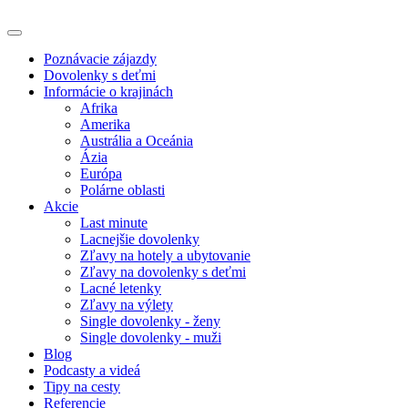
Poznávacie zájazdy
Dovolenky s deťmi
Informácie o krajinách
Afrika
Amerika
Austrália a Oceánia
Ázia
Európa
Polárne oblasti
Akcie
Last minute
Lacnejšie dovolenky
Zľavy na hotely a ubytovanie
Zľavy na dovolenky s deťmi
Lacné letenky
Zľavy na výlety
Single dovolenky - ženy
Single dovolenky - muži
Blog
Podcasty a videá
Tipy na cesty
Referencie