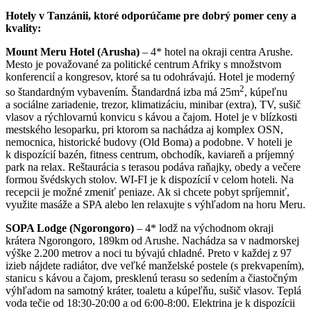
Hotely v Tanzánii, ktoré odporúčame pre dobrý pomer ceny a
kvality:
Mount Meru Hotel (Arusha)
– 4* hotel na okraji centra Arushe.
Mesto je považované za politické centrum Afriky s množstvom
konferencií a kongresov, ktoré sa tu odohrávajú. Hotel je moderný
2
so štandardným vybavením. Štandardná izba má 25m
, kúpeľnu
a sociálne zariadenie, trezor, klimatizáciu, minibar (extra), TV, sušič
vlasov a rýchlovarnú konvicu s kávou a čajom. Hotel je v blízkosti
mestského lesoparku, pri ktorom sa nachádza aj komplex OSN,
nemocnica, historické budovy (Old Boma) a podobne. V hoteli je
k dispozícií bazén, fitness centrum, obchodík, kaviareň a príjemný
park na relax. Reštaurácia s terasou podáva raňajky, obedy a večere
formou švédskych stolov. WI-FI je k dispozícií v celom hoteli. Na
recepcii je možné zmeniť peniaze. Ak si chcete pobyt spríjemniť,
využite masáže a SPA alebo len relaxujte s výhľadom na horu Meru.
SOPA Lodge (Ngorongoro)
– 4* lodž na východnom okraji
krátera Ngorongoro, 189km od Arushe. Nachádza sa v nadmorskej
výške 2.200 metrov a noci tu bývajú chladné. Preto v každej z 97
izieb nájdete radiátor, dve veľké manželské postele (s prekvapením),
stanicu s kávou a čajom, presklenú terasu so sedením a čiastočným
výhľadom na samotný kráter, toaletu a kúpeľňu, sušič vlasov. Teplá
voda tečie od 18:30-20:00 a od 6:00-8:00. Elektrina je k dispozícii