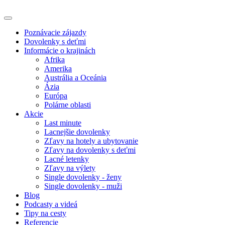
Poznávacie zájazdy
Dovolenky s deťmi
Informácie o krajinách
Afrika
Amerika
Austrália a Oceánia
Ázia
Európa
Polárne oblasti
Akcie
Last minute
Lacnejšie dovolenky
Zľavy na hotely a ubytovanie
Zľavy na dovolenky s deťmi
Lacné letenky
Zľavy na výlety
Single dovolenky - ženy
Single dovolenky - muži
Blog
Podcasty a videá
Tipy na cesty
Referencie