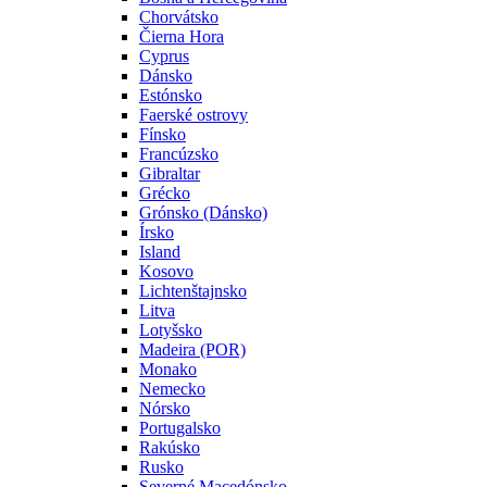
Chorvátsko
Čierna Hora
Cyprus
Dánsko
Estónsko
Faerské ostrovy
Fínsko
Francúzsko
Gibraltar
Grécko
Grónsko (Dánsko)
Írsko
Island
Kosovo
Lichtenštajnsko
Litva
Lotyšsko
Madeira (POR)
Monako
Nemecko
Nórsko
Portugalsko
Rakúsko
Rusko
Severné Macedónsko