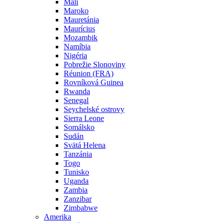
Mali
Maroko
Mauretánia
Maurícius
Mozambik
Namíbia
Nigéria
Pobrežie Slonoviny
Réunion (FRA)
Rovníková Guinea
Rwanda
Senegal
Seychelské ostrovy
Sierra Leone
Somálsko
Sudán
Svätá Helena
Tanzánia
Togo
Tunisko
Uganda
Zambia
Zanzibar
Zimbabwe
Amerika