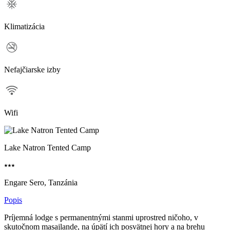
Klimatizácia
Nefajčiarske izby
Wifi
Lake Natron Tented Camp
⭑⭑⭑
Engare Sero, Tanzánia
Popis
Príjemná lodge s permanentnými stanmi uprostred ničoho, v
skutočnom masajlande, na úpätí ich posvätnej hory a na brehu