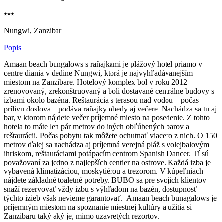
⭑⭑⭑
Nungwi, Zanzibar
Popis
Amaan beach bungalows s raňajkami je plážový hotel priamo v
centre diania v dedine Nungwi, ktorá je najvyhľadávanejším
miestom na Zanzibare. Hotelový komplex bol v roku 2012
zrenovovaný, zrekonštruovaný a boli dostavané centrálne budovy s
izbami okolo bazéna. Reštaurácia s terasou nad vodou – počas
prílivu doslova – podáva raňajky obedy aj večere. Nachádza sa tu aj
bar, v ktorom nájdete večer príjemné miesto na posedenie. Z tohto
hotela to máte len pár metrov do iných obľúbených barov a
reštaurácii. Počas pobytu tak môžete ochutnať viacero z nich. O 150
metrov ďalej sa nachádza aj príjemná verejná pláž s volejbalovým
ihriskom, reštauráciami potápacím centrom Spanish Dancer. Tí sú
považovaní za jedno z najlepších centier na ostrove. Každá izba je
vybavená klimatizáciou, moskytiérou a trezorom. V kúpeľniach
nájdete základné toaletné potreby. BUBO sa pre svojich klientov
snaží rezervovať vždy izbu s výhľadom na bazén, dostupnosť
týchto izieb však nevieme garantovať. Amaan beach bunagalows je
príjemným miestom na spoznanie miestnej kultúry a užitia si
Zanzibaru taký aký je, mimo uzavretých rezortov.