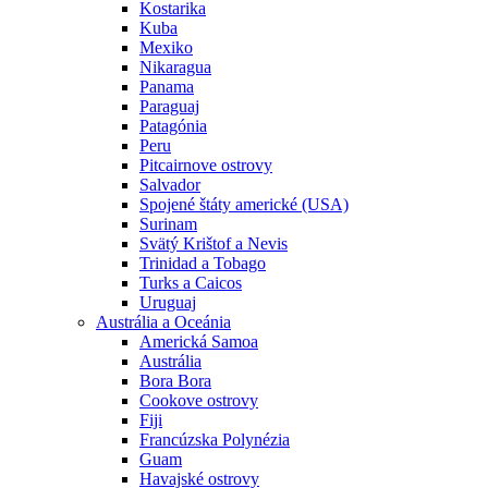
Kostarika
Kuba
Mexiko
Nikaragua
Panama
Paraguaj
Patagónia
Peru
Pitcairnove ostrovy
Salvador
Spojené štáty americké (USA)
Surinam
Svätý Krištof a Nevis
Trinidad a Tobago
Turks a Caicos
Uruguaj
Austrália a Oceánia
Americká Samoa
Austrália
Bora Bora
Cookove ostrovy
Fiji
Francúzska Polynézia
Guam
Havajské ostrovy