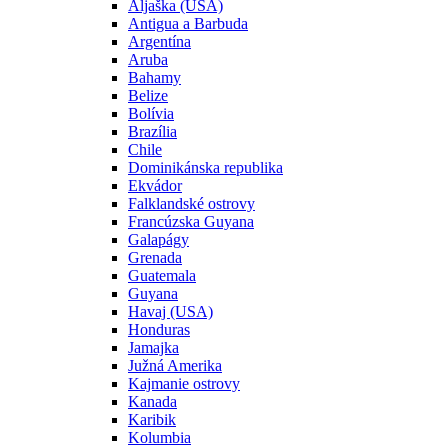
Aljaška (USA)
Antigua a Barbuda
Argentína
Aruba
Bahamy
Belize
Bolívia
Brazília
Chile
Dominikánska republika
Ekvádor
Falklandské ostrovy
Francúzska Guyana
Galapágy
Grenada
Guatemala
Guyana
Havaj (USA)
Honduras
Jamajka
Južná Amerika
Kajmanie ostrovy
Kanada
Karibik
Kolumbia