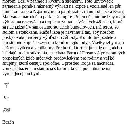
morom. Leží v záhrade s kvetmi a stromami. Toto ubytovacie
zariadenie ponúka nádherný výhľad na kopce a vzdialené len pár
minút od krátera Ngorongoro, a pár desiatok minút od jazera Eyasi,
Manyara a národného parku Tarangire. Príjemné a útulné izby majú
výhľad na rezerváciu a tropickú záhradu. Všetkých 48 izieb, ktoré
sa nachádzajú v samostatne stojacich bungalovoch, má terasu so
stolom a stoličkami. Každá izba je navrhnutá tak, aby hosťom
poskytovala nerušený výhľad do záhrady. Komfortné postele a
priestranné kúpeľne zvyšujú komfort tejto lodge. Všetky izby majú
tiež moskytiéru a ventilátory. Pre hostí, ktorí majú malé deti, alebo
hľadajú trochu súkromia, má chata Farm of Dreams 8 priestranných
prepojených izieb určených predovšetkým pre rodiny a veľké
skupiny, ktoré cestujú spoločne. Uprostred lodge sa nachádza
vonkajší bazén a reštaurácia s barom, kde si pochutnáme na
vynikajúcej kuchyni.
Bar
Bazén