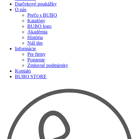
Darčekové poukážky
O nás
Prečo s BUBO
Katalógy
BUBO logo
Akadémia
História
Náš tím
Informácie
Pre firmy
Poistenie
Zmluvné podmienky
Kontakt
BUBO STORE