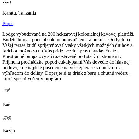
⭑⭑⭑+
Karatu, Tanzánia
Popis
Lodge vybudovaná na 200 hektárovej koloniálnej kávovej plantáži.
Budete tu mať pocit absolútneho uvoľnenia a pokoja. Oddych na
Vašej terase budú spríjemňovať vtáky všetkých možných druhov a
farieb a možno sa na Vás príde pozrieť prasa bradavičnaté.
Priestranné bungalovy sú rozostavené pod starými stromami.
Príjmená prechádzka popod eukalyptami Vás dovedie do hlavnej
budovy, kde nájdete posedenie na veškej terase s ohniskom a
výhľadom do doliny. Doprajte si tu drink z baru a chutnú večeru,
ktorú spestrí večerný program.
Bar
Bazén