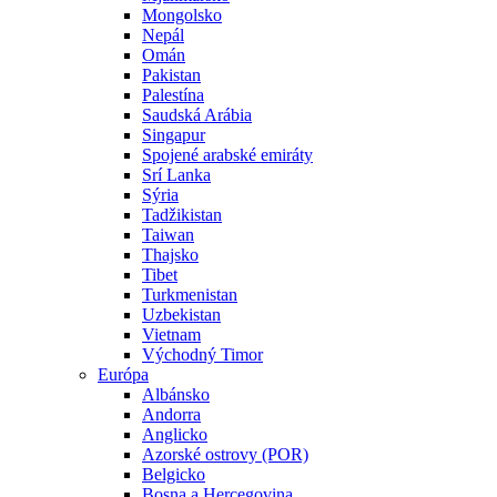
Mongolsko
Nepál
Omán
Pakistan
Palestína
Saudská Arábia
Singapur
Spojené arabské emiráty
Srí Lanka
Sýria
Tadžikistan
Taiwan
Thajsko
Tibet
Turkmenistan
Uzbekistan
Vietnam
Východný Timor
Európa
Albánsko
Andorra
Anglicko
Azorské ostrovy (POR)
Belgicko
Bosna a Hercegovina