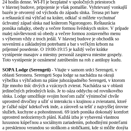
24 hodín denne. WI-FI je bezplatné v spoločných priestoroch
v hlavnej budove, pripojenie je však pomalšie. Vyhrievaný vonkajší
bazén je otvorený od východu do západu slnka. Terasa pri bare
a reštaurácií má výhľad na kráter, odkiaľ si môžete vychutnať
úchvatný západ slnka nad kráterom Ngorongoro. Reštaurácia
ponúka raňajky, obedy a večere formou švédskych stolov. V prípade
malej návštevnosti sú obedy a večere formou zostaveného menu
s výberom vždy z troch jedál. V hlavnej budove je obchodík so
suvenírmi a základnými potrebami a bar s veľkým krbom na
príjemné posedenie. O 19:00-19:15 je každý večer krátke
vystúpenie masajov a miestny personál zaspieva miestne gospely.
Toto vystúpenie je oznámené zatrúbením na roh z antilopy kudu.
SOPA Lodge (Serengeti)
- Vitajte v samom srdci Serengeti, v
oblasti Seronera. Serengeti Sopa lodge sa nachádza na okraji
výbežku s výhľadom na pláne juhozápadného Serengeti, v ktorom
žije mnoho tisíc divých a vzácnych zvierat. Nachádza sa v oblasti
jedinečných prírodných krás. Je to oáza oddychu od rovníkového
slnka. Lodge umožňuje svojim hosťom zažiť výnimočné chvíle
uprostred divočiny a užiť si interakciu s krajinou a zvieratami, ktoré
je ťažké nájsť kdekoľvek inde, a zároveň sa tešiť z najvyššej úrovne
služieb, kuchyne a pohostinnosti. 69 izieb ponúka dokonalý komfort
uprostred nedoziernych plání. Každá izba je vybavená vlastnou
luxusnou kúpeľnou a sociálnym zariadením, pohodlnými posteľami
a presklenou verandou so stolíkom a stoličkami, kde si môžte dosýta