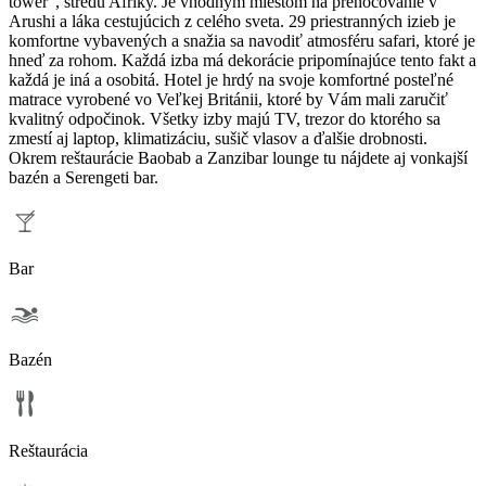
tower", stredu Afriky. Je vhodným miestom na prenocovanie v
Arushi a láka cestujúcich z celého sveta. 29 priestranných izieb je
komfortne vybavených a snažia sa navodiť atmosféru safari, ktoré je
hneď za rohom. Každá izba má dekorácie pripomínajúce tento fakt a
každá je iná a osobitá. Hotel je hrdý na svoje komfortné posteľné
matrace vyrobené vo Veľkej Británii, ktoré by Vám mali zaručiť
kvalitný odpočinok. Všetky izby majú TV, trezor do ktorého sa
zmestí aj laptop, klimatizáciu, sušič vlasov a ďalšie drobnosti.
Okrem reštaurácie Baobab a Zanzibar lounge tu nájdete aj vonkajší
bazén a Serengeti bar.
Bar
Bazén
Reštaurácia