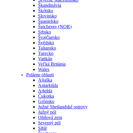
Škandinávia
Škótsko
Slovinsko
Španielsko
Špicbergy (NOR)
Srbsko
Švajčiarsko
Švédsko
Taliansko
Turecko
Vatikán
Veľká Británia
Wales
Polárne oblasti
Aljaška
Antarktída
Arktída
Čukotka
Grónsko
Južné Shetlandské ostrovy
Južný pól
Ohňová zem
Severný pól
Sibír