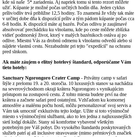
kde sú naše 5* zariadenia. Aj napriek tomu si tento rezort môžete
užiť. Kúpanie je možné počas určitých hodín dňa. Jeden cyklus
príliv/odliv trvá približne 12,5 hodiny. To znamená že vždy tak máte
v určitej dobe dňa k dispozícií príliv a tým pádom kúpanie počas cca
6-8 hodín. K dispozícií máte aj bazén. Počas odlivu je zaujímavé
absolvovať prechádzku ku vlnolamu, kde po ceste môžete zblízka
vidieť podmorský život, ktorý v malých bazénikoch ostáva aj po
odlive. Miestni Vás za drobnú odmenu k vlnolamu odvedú alebo si
nájdete vlastnú cestu. Nezabudnite pri tejto "expedícií" na ochranu
pred slnkom.
Ak máte záujem o elitný hotelový štandard, odporúčame Vám
tieto hotely:
Sanctuary Ngorongoro Crater Camp
- Privátny camp v safari
štýle z prelomu 19. a 20. storočia. 10 luxusných stanov sa nachádza
na severovýchodnom okraji krátera Ngorongoro s vynikajúcim
prístupom na zostupovú cestu. Z tohto miesta budete prví na dne
krátera a začnete safari pred ostatnými. Vzhľadom ku komornej
atmosfére a malému počtu hostí, môžu personalizovať svoj servis a
Vám tak umocniť exkluzivitu tejto lodge. Užite si toto výnimočné
miesto s výnimočnými službami, ako to len jedna z najluxusnejších
sietí lodgí dokáže. Stany sú komfortne vybavené všetkým
potrebným pre Váš pobyt. Do vysokého štandardu poskytovaných
služieb patrí aj all inclusive stravovanie (mimo prémiových značiek