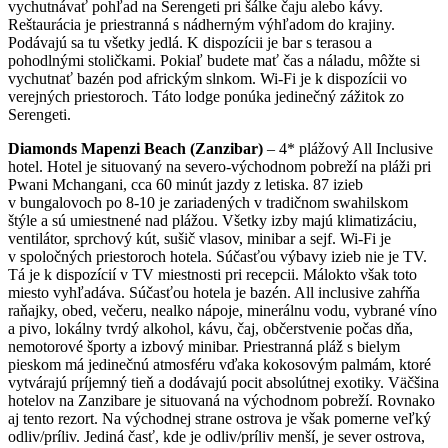
vychutnávať pohľad na Serengeti pri šálke čaju alebo kávy.
Reštaurácia je priestranná s nádherným výhľadom do krajiny.
Podávajú sa tu všetky jedlá. K dispozícii je bar s terasou a
pohodlnými stoličkami. Pokiaľ budete mať čas a náladu, môžte si
vychutnať bazén pod africkým slnkom. Wi-Fi je k dispozícii vo
verejných priestoroch. Táto lodge ponúka jedinečný zážitok zo
Serengeti.
Diamonds Mapenzi Beach (Zanzibar)
– 4* plážový All Inclusive
hotel. Hotel je situovaný na severo-východnom pobreží na pláži pri
Pwani Mchangani, cca 60 minút jazdy z letiska. 87 izieb
v bungalovoch po 8-10 je zariadených v tradičnom swahilskom
štýle a sú umiestnené nad plážou. Všetky izby majú klimatizáciu,
ventilátor, sprchový kút, sušič vlasov, minibar a sejf. Wi-Fi je
v spoločných priestoroch hotela. Súčasťou výbavy izieb nie je TV.
Tá je k dispozícií v TV miestnosti pri recepcii. Málokto však toto
miesto vyhľadáva. Súčasťou hotela je bazén. All inclusive zahŕňa
raňajky, obed, večeru, nealko nápoje, minerálnu vodu, vybrané víno
a pivo, lokálny tvrdý alkohol, kávu, čaj, občerstvenie počas dňa,
nemotorové športy a izbový minibar. Priestranná pláž s bielym
pieskom má jedinečnú atmosféru vďaka kokosovým palmám, ktoré
vytvárajú príjemný tieň a dodávajú pocit absolútnej exotiky. Väčšina
hotelov na Zanzibare je situovaná na východnom pobreží. Rovnako
aj tento rezort. Na východnej strane ostrova je však pomerne veľký
odliv/príliv. Jediná časť, kde je odliv/príliv menší, je sever ostrova,