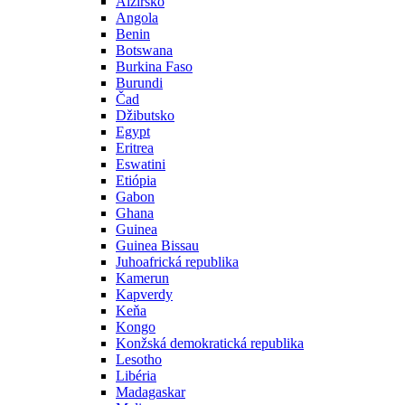
Alžírsko
Angola
Benin
Botswana
Burkina Faso
Burundi
Čad
Džibutsko
Egypt
Eritrea
Eswatini
Etiópia
Gabon
Ghana
Guinea
Guinea Bissau
Juhoafrická republika
Kamerun
Kapverdy
Keňa
Kongo
Konžská demokratická republika
Lesotho
Libéria
Madagaskar