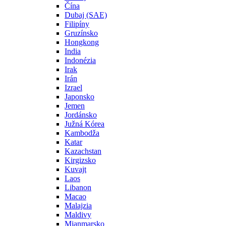
Čína
Dubaj (SAE)
Filipíny
Gruzínsko
Hongkong
India
Indonézia
Irak
Irán
Izrael
Japonsko
Jemen
Jordánsko
Južná Kórea
Kambodža
Katar
Kazachstan
Kirgizsko
Kuvajt
Laos
Libanon
Macao
Malajzia
Maldivy
Mjanmarsko