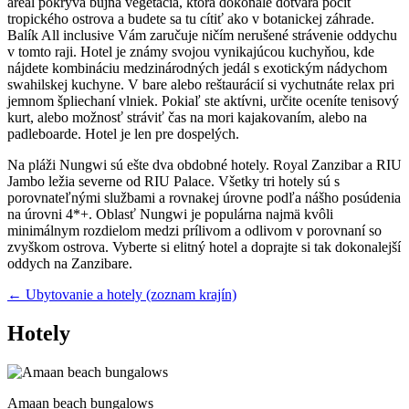
areál pokrýva bujná vegetácia, ktorá dokonale dotvára pocit
tropického ostrova a budete sa tu cítiť ako v botanickej záhrade.
Balík All inclusive Vám zaručuje ničím nerušené strávenie oddychu
v tomto raji. Hotel je známy svojou vynikajúcou kuchyňou, kde
nájdete kombináciu medzinárodných jedál s exotickým nádychom
swahilskej kuchyne. V bare alebo reštaurácií si vychutnáte relax pri
jemnom špliechaní vlniek. Pokiaľ ste aktívni, určite oceníte tenisový
kurt, alebo možnosť stráviť čas na mori kajakovaním, alebo na
padleboarde. Hotel je len pre dospelých.
Na pláži Nungwi sú ešte dva obdobné hotely. Royal Zanzibar a RIU
Jambo ležia severne od RIU Palace. Všetky tri hotely sú s
porovnateľnými službami a rovnakej úrovne podľa nášho posúdenia
na úrovni 4*+. Oblasť Nungwi je populárna najmä kvôli
minimálnym rozdielom medzi prílivom a odlivom v porovnaní so
zvyškom ostrova. Vyberte si elitný hotel a doprajte si tak dokonalejší
oddych na Zanzibare.
← Ubytovanie a hotely (zoznam krajín)
Hotely
Amaan beach bungalows