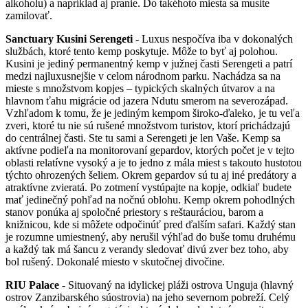
alkoholu) a napríklad aj pranie. Do takéhoto miesta sa musíte
zamilovať.
Sanctuary Kusini Serengeti
- Luxus nespočíva iba v dokonalých
službách, ktoré tento kemp poskytuje. Môže to byť aj polohou.
Kusini je jediný permanentný kemp v južnej časti Serengeti a patrí
medzi najluxusnejšie v celom národnom parku. Nachádza sa na
mieste s množstvom kopjes – typických skalných útvarov a na
hlavnom ťahu migrácie od jazera Ndutu smerom na severozápad.
Vzhľadom k tomu, že je jediným kempom široko-ďaleko, je tu veľa
zveri, ktoré tu nie sú rušené množstvom turistov, ktorí prichádzajú
do centrálnej časti. Ste tu sami a Serengeti je len Vaše. Kemp sa
aktívne podieľa na monitorovaní gepardov, ktorých počet je v tejto
oblasti relatívne vysoký a je to jedno z mála miest s takouto hustotou
týchto ohrozených šeliem. Okrem gepardov sú tu aj iné predátory a
atraktívne zvieratá. Po zotmení vystúpajte na kopje, odkiaľ budete
mať jedinečný pohľad na nočnú oblohu. Kemp okrem pohodlných
stanov ponúka aj spoločné priestory s reštauráciou, barom a
knižnicou, kde si môžete odpočinúť pred ďalším safari. Každý stan
je rozumne umiestnený, aby nerušil výhľad do buše tomu druhému
a každý tak má šancu z verandy sledovať divú zver bez toho, aby
bol rušený. Dokonalé miesto v skutočnej divočine.
RIU Palace
- Situovaný na idylickej pláži ostrova Unguja (hlavný
ostrov Zanzibarského súostrovia) na jeho severnom pobreží. Celý