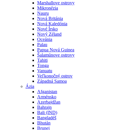
Marshallove ostrovy
Mikronézia
Nauru
Nová Británia
Nová Kaledónia
Nové Írsko
Nový Zéland
Oceánia
Palau
Papua Nová Guinea
Šalamúnove ostrovy
Tahiti
Tonga
Vanuatu
Veľkonočný ostrov
Západná Samoa
Ázia
Afganistan
Arménsko
Azerbajdžan
Bahrajn
Bali (IND)
Bangladéš
Bhután
Brunej