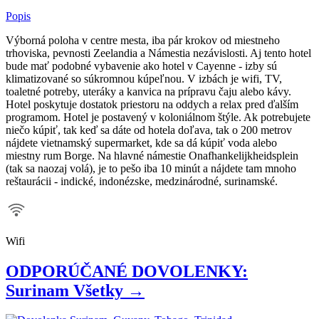
Popis
Výborná poloha v centre mesta, iba pár krokov od miestneho
trhoviska, pevnosti Zeelandia a Námestia nezávislosti. Aj tento hotel
bude mať podobné vybavenie ako hotel v Cayenne - izby sú
klimatizované so súkromnou kúpeľnou. V izbách je wifi, TV,
toaletné potreby, uteráky a kanvica na prípravu čaju alebo kávy.
Hotel poskytuje dostatok priestoru na oddych a relax pred ďalším
programom. Hotel je postavený v koloniálnom štýle. Ak potrebujete
niečo kúpiť, tak keď sa dáte od hotela doľava, tak o 200 metrov
nájdete vietnamský supermarket, kde sa dá kúpiť voda alebo
miestny rum Borge. Na hlavné námestie Onafhankelijkheidsplein
(tak sa naozaj volá), je to pešo iba 10 minút a nájdete tam mnoho
reštaurácii - indické, indonézske, medzinárodné, surinamské.
Wifi
ODPORÚČANÉ DOVOLENKY:
Surinam
Všetky →