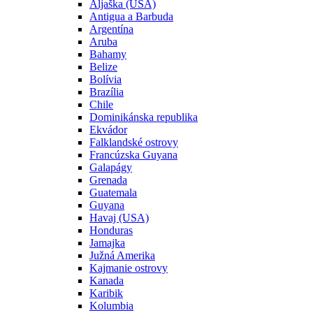
Aljaška (USA)
Antigua a Barbuda
Argentína
Aruba
Bahamy
Belize
Bolívia
Brazília
Chile
Dominikánska republika
Ekvádor
Falklandské ostrovy
Francúzska Guyana
Galapágy
Grenada
Guatemala
Guyana
Havaj (USA)
Honduras
Jamajka
Južná Amerika
Kajmanie ostrovy
Kanada
Karibik
Kolumbia