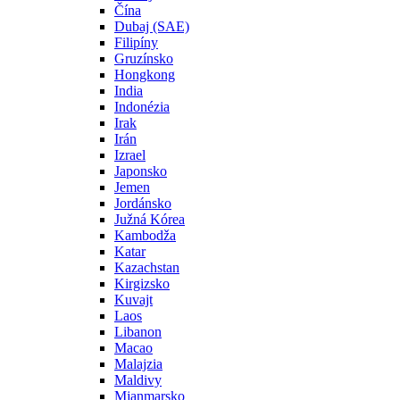
Čína
Dubaj (SAE)
Filipíny
Gruzínsko
Hongkong
India
Indonézia
Irak
Irán
Izrael
Japonsko
Jemen
Jordánsko
Južná Kórea
Kambodža
Katar
Kazachstan
Kirgizsko
Kuvajt
Laos
Libanon
Macao
Malajzia
Maldivy
Mjanmarsko