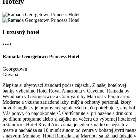
Hotely
Luxusný hotel
⭑⭑⭑+
Ramada Georgetown Princess Hotel
Georgetown
Guyana
Zlepšite si ubytovací štandard počas zájazdu. Z našej hotelovej
banky vyberáme Hotel Royal Amazonia v Cayenne, Ramada by
Wyndham v Georgetowne a Courtyard by Marriott v Paramaribo.
Moderne a vkusne zariadené izby, milý a ochotný personál, ktorý
hovorí anglicky je pripravený splniť všetko, čo potrebujete, aby bol
Váš pobyt, čo najdokonalejší. Oddýchnite si pri bazéne s drinkom
po dlhom programe alebo si zájdite na večeru do výbornej hotelovej
reštaurácie. Hotel Royal Amazonia, je jeden z najluxusnejších v
meste a nachádza sa 10 minút autom od centra v bohatej štvrti mesta
s názvom Montabo. Hotel Ramada a aj Marriott sa už nachádzajú v