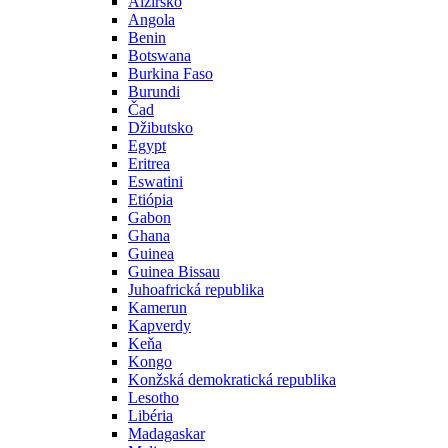
Alžírsko
Angola
Benin
Botswana
Burkina Faso
Burundi
Čad
Džibutsko
Egypt
Eritrea
Eswatini
Etiópia
Gabon
Ghana
Guinea
Guinea Bissau
Juhoafrická republika
Kamerun
Kapverdy
Keňa
Kongo
Konžská demokratická republika
Lesotho
Libéria
Madagaskar