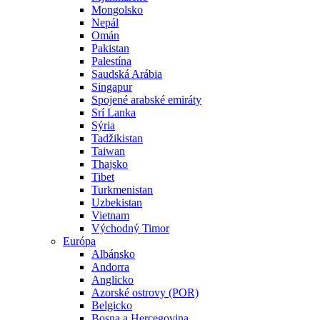
Mongolsko
Nepál
Omán
Pakistan
Palestína
Saudská Arábia
Singapur
Spojené arabské emiráty
Srí Lanka
Sýria
Tadžikistan
Taiwan
Thajsko
Tibet
Turkmenistan
Uzbekistan
Vietnam
Východný Timor
Európa
Albánsko
Andorra
Anglicko
Azorské ostrovy (POR)
Belgicko
Bosna a Hercegovina