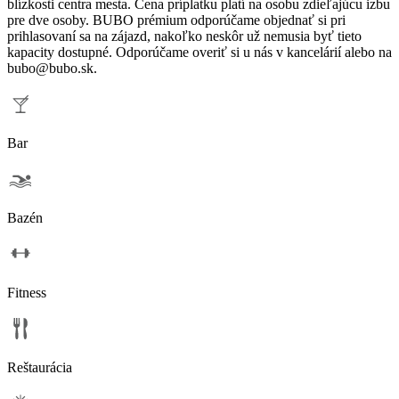
blízkosti centra mesta. Cena príplatku platí na osobu zdieľajúcu izbu
pre dve osoby. BUBO prémium odporúčame objednať si pri
prihlasovaní sa na zájazd, nakoľko neskôr už nemusia byť tieto
kapacity dostupné. Odporúčame overiť si u nás v kancelárií alebo na
bubo@bubo.sk
.
Bar
Bazén
Fitness
Reštaurácia