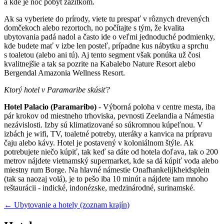
a kde je noc pobyt zážitkom.
Ak sa vyberiete do prírody, viete tu prespať v rôznych drevených
domčekoch alebo rezortoch, no počítajte s tým, že kvalita
ubytovania padá nadol a často ide o veľmi jednoduché podmienky,
kde budete mať v izbe len posteľ, prípadne kus nábytku a sprchu
s toaletou (alebo ani tú). Aj tento segment však ponúka už čosi
kvalitnejšie a tak sa pozrite na Kabalebo Nature Resort alebo
Bergendal Amazonia Wellness Resort.
Ktorý hotel v Paramaribe skúsiť?
Hotel Palacio (Paramaribo)
- Výborná poloha v centre mesta, iba
pár krokov od miestneho trhoviska, pevnosti Zeelandia a Námestia
nezávislosti. Izby sú klimatizované so súkromnou kúpeľnou. V
izbách je wifi, TV, toaletné potreby, uteráky a kanvica na prípravu
čaju alebo kávy. Hotel je postavený v koloniálnom štýle. Ak
potrebujete niečo kúpiť, tak keď sa dáte od hotela doľava, tak o 200
metrov nájdete vietnamský supermarket, kde sa dá kúpiť voda alebo
miestny rum Borge. Na hlavné námestie Onafhankelijkheidsplein
(tak sa naozaj volá), je to pešo iba 10 minút a nájdete tam mnoho
reštaurácii - indické, indonézske, medzinárodné, surinamské.
← Ubytovanie a hotely (zoznam krajín)