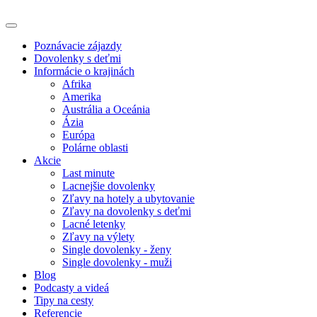
Poznávacie zájazdy
Dovolenky s deťmi
Informácie o krajinách
Afrika
Amerika
Austrália a Oceánia
Ázia
Európa
Polárne oblasti
Akcie
Last minute
Lacnejšie dovolenky
Zľavy na hotely a ubytovanie
Zľavy na dovolenky s deťmi
Lacné letenky
Zľavy na výlety
Single dovolenky - ženy
Single dovolenky - muži
Blog
Podcasty a videá
Tipy na cesty
Referencie