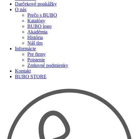
Darčekové poukážky
O nás
Prečo s BUBO
Katalógy
BUBO logo
Akadémia
História
Náš tím
Informácie
Pre firmy
Poistenie
Zmluvné podmienky
Kontakt
BUBO STORE