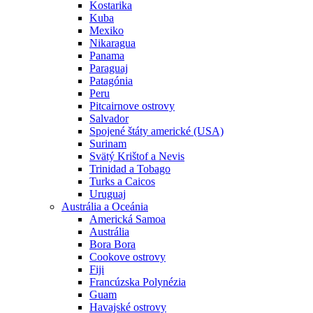
Kostarika
Kuba
Mexiko
Nikaragua
Panama
Paraguaj
Patagónia
Peru
Pitcairnove ostrovy
Salvador
Spojené štáty americké (USA)
Surinam
Svätý Krištof a Nevis
Trinidad a Tobago
Turks a Caicos
Uruguaj
Austrália a Oceánia
Americká Samoa
Austrália
Bora Bora
Cookove ostrovy
Fiji
Francúzska Polynézia
Guam
Havajské ostrovy