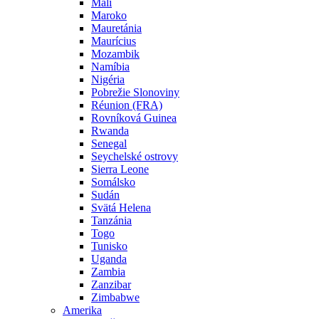
Mali
Maroko
Mauretánia
Maurícius
Mozambik
Namíbia
Nigéria
Pobrežie Slonoviny
Réunion (FRA)
Rovníková Guinea
Rwanda
Senegal
Seychelské ostrovy
Sierra Leone
Somálsko
Sudán
Svätá Helena
Tanzánia
Togo
Tunisko
Uganda
Zambia
Zanzibar
Zimbabwe
Amerika