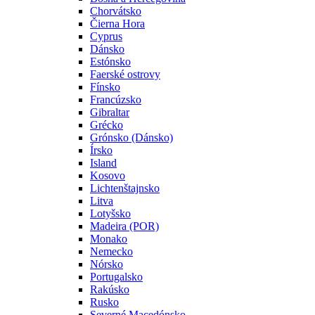
Chorvátsko
Čierna Hora
Cyprus
Dánsko
Estónsko
Faerské ostrovy
Fínsko
Francúzsko
Gibraltar
Grécko
Grónsko (Dánsko)
Írsko
Island
Kosovo
Lichtenštajnsko
Litva
Lotyšsko
Madeira (POR)
Monako
Nemecko
Nórsko
Portugalsko
Rakúsko
Rusko
Severné Macedónsko