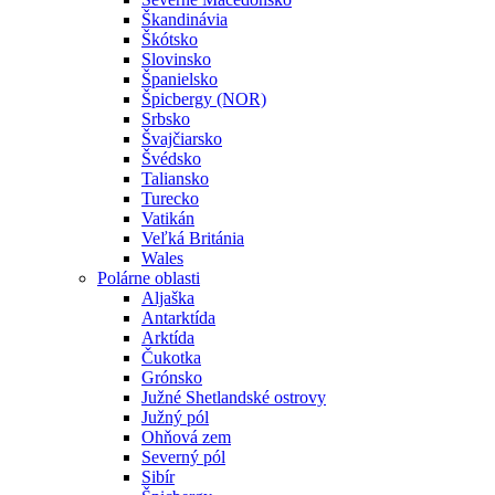
Škandinávia
Škótsko
Slovinsko
Španielsko
Špicbergy (NOR)
Srbsko
Švajčiarsko
Švédsko
Taliansko
Turecko
Vatikán
Veľká Británia
Wales
Polárne oblasti
Aljaška
Antarktída
Arktída
Čukotka
Grónsko
Južné Shetlandské ostrovy
Južný pól
Ohňová zem
Severný pól
Sibír