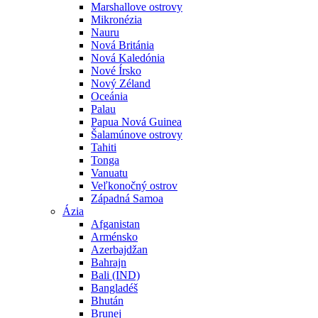
Marshallove ostrovy
Mikronézia
Nauru
Nová Británia
Nová Kaledónia
Nové Írsko
Nový Zéland
Oceánia
Palau
Papua Nová Guinea
Šalamúnove ostrovy
Tahiti
Tonga
Vanuatu
Veľkonočný ostrov
Západná Samoa
Ázia
Afganistan
Arménsko
Azerbajdžan
Bahrajn
Bali (IND)
Bangladéš
Bhután
Brunej