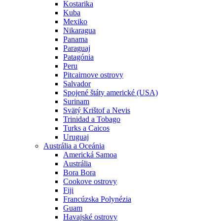
Kostarika
Kuba
Mexiko
Nikaragua
Panama
Paraguaj
Patagónia
Peru
Pitcairnove ostrovy
Salvador
Spojené štáty americké (USA)
Surinam
Svätý Krištof a Nevis
Trinidad a Tobago
Turks a Caicos
Uruguaj
Austrália a Oceánia
Americká Samoa
Austrália
Bora Bora
Cookove ostrovy
Fiji
Francúzska Polynézia
Guam
Havajské ostrovy