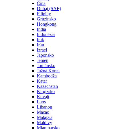
Čína
Dubaj (SAE)
Filipíny
Gruzínsko
Hongkong
India
Indonézia
Irak
Irán
Izrael
Japonsko
Jemen
Jordánsko
Južná Kórea
Kambodža
Katar
Kazachstan
Kirgizsko
Kuvajt
Laos
Libanon
Macao
Malajzia
Maldivy
Mjanmarsko