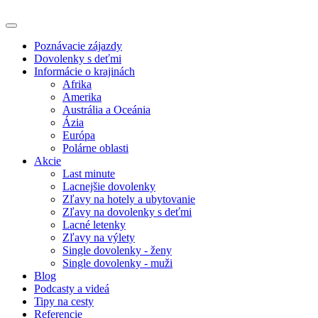
Poznávacie zájazdy
Dovolenky s deťmi
Informácie o krajinách
Afrika
Amerika
Austrália a Oceánia
Ázia
Európa
Polárne oblasti
Akcie
Last minute
Lacnejšie dovolenky
Zľavy na hotely a ubytovanie
Zľavy na dovolenky s deťmi
Lacné letenky
Zľavy na výlety
Single dovolenky - ženy
Single dovolenky - muži
Blog
Podcasty a videá
Tipy na cesty
Referencie