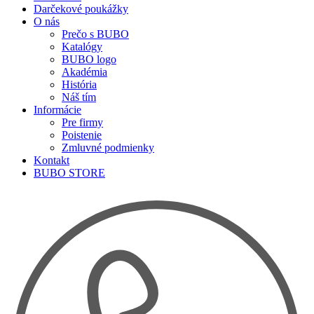
Darčekové poukážky
O nás
Prečo s BUBO
Katalógy
BUBO logo
Akadémia
História
Náš tím
Informácie
Pre firmy
Poistenie
Zmluvné podmienky
Kontakt
BUBO STORE