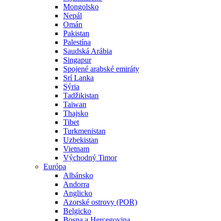
Mongolsko
Nepál
Omán
Pakistan
Palestína
Saudská Arábia
Singapur
Spojené arabské emiráty
Srí Lanka
Sýria
Tadžikistan
Taiwan
Thajsko
Tibet
Turkmenistan
Uzbekistan
Vietnam
Východný Timor
Európa
Albánsko
Andorra
Anglicko
Azorské ostrovy (POR)
Belgicko
Bosna a Hercegovina