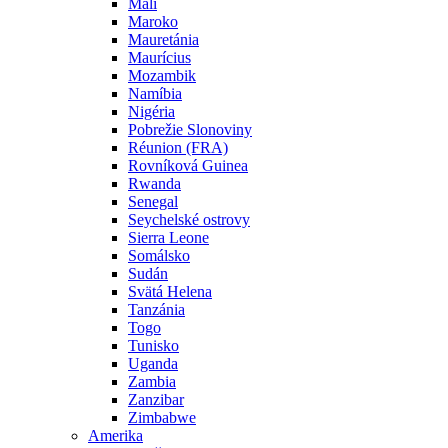
Mali
Maroko
Mauretánia
Maurícius
Mozambik
Namíbia
Nigéria
Pobrežie Slonoviny
Réunion (FRA)
Rovníková Guinea
Rwanda
Senegal
Seychelské ostrovy
Sierra Leone
Somálsko
Sudán
Svätá Helena
Tanzánia
Togo
Tunisko
Uganda
Zambia
Zanzibar
Zimbabwe
Amerika