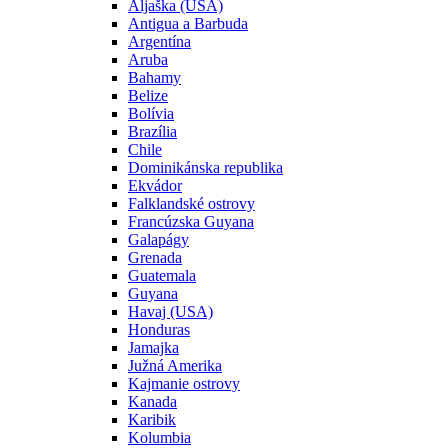
Aljaška (USA)
Antigua a Barbuda
Argentína
Aruba
Bahamy
Belize
Bolívia
Brazília
Chile
Dominikánska republika
Ekvádor
Falklandské ostrovy
Francúzska Guyana
Galapágy
Grenada
Guatemala
Guyana
Havaj (USA)
Honduras
Jamajka
Južná Amerika
Kajmanie ostrovy
Kanada
Karibik
Kolumbia