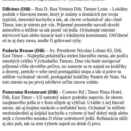
Dilicious (Dili)
– Rua D. Boa Ventura Dili, Timore Leste – Lokálny
podnik v hlavnom meste, ktorý je známy u domácich pre svoju
typickú, timorskú kuchyňu a tak, ak chcete ochutnávať ako chutí
Timor, toto je miesto pre vás. Príjemné prostredie navodí skvelú
atmosféru a môžete sa tak pustiť od jedla. Ochutnajte miestne
tekvicové kari alebo kuracie kari s lokálnymi koreninami. Obľúbené
sú tu aj dary mora, mušle či grilované ryby.
Padaria Brasao (Dili)
– Av. Presidente Nicolau Lobato 83, Dili,
East Timor – Najlepšia pekárnička nielen hlavného mesta, ale podľa
mnohých celého Východného Timoru. Dnu vás bude navigovať
príjemná vôňa skvelého pečiva, no zastavte sa tu najmä na koláčiky
a dezerty, pretože v sebe nesú portugalskú stopu a tak si práve tu
môžete vychutnať skvelé, portugalské koláčiky Pasteis de Nata. Na
toto miesto sa po prvej návšteve určite znovu vrátite.
Panorama Restaurant (Dili)
– Comoro Rd | Timor Plaza Hotel,
Dili, East Timor – Už samotný názov podniku napovie, že okrem
zaujímavého jedla si v ňom užijete aj výhľad. Uvidíte z nej hlavné
mesto, ale aj krajinu naokolo a neďaleké hory. Ochutnať tu môžete
medzinárodnú aj ázijskú kuchyňu a vyberte si buď dobrý stejk alebo
stejk z čerstvého tuniaka či rôzne zeleninové jedlá. Reštaurácia slúži
aj ako pub, tak sa sem vyberte aspoň na drink či pivo.