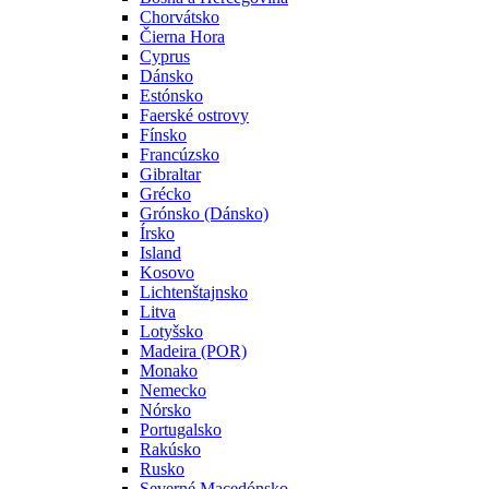
Chorvátsko
Čierna Hora
Cyprus
Dánsko
Estónsko
Faerské ostrovy
Fínsko
Francúzsko
Gibraltar
Grécko
Grónsko (Dánsko)
Írsko
Island
Kosovo
Lichtenštajnsko
Litva
Lotyšsko
Madeira (POR)
Monako
Nemecko
Nórsko
Portugalsko
Rakúsko
Rusko
Severné Macedónsko