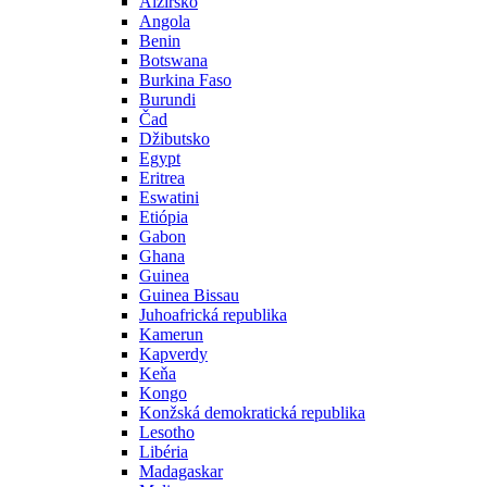
Alžírsko
Angola
Benin
Botswana
Burkina Faso
Burundi
Čad
Džibutsko
Egypt
Eritrea
Eswatini
Etiópia
Gabon
Ghana
Guinea
Guinea Bissau
Juhoafrická republika
Kamerun
Kapverdy
Keňa
Kongo
Konžská demokratická republika
Lesotho
Libéria
Madagaskar