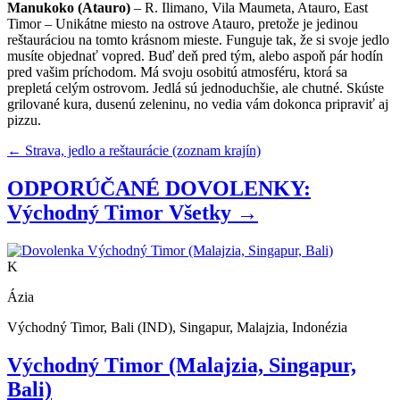
Manukoko (Atauro)
– R. Ilimano, Vila Maumeta, Atauro, East
Timor – Unikátne miesto na ostrove Atauro, pretože je jedinou
reštauráciou na tomto krásnom mieste. Funguje tak, že si svoje jedlo
musíte objednať vopred. Buď deň pred tým, alebo aspoň pár hodín
pred vašim príchodom. Má svoju osobitú atmosféru, ktorá sa
prepletá celým ostrovom. Jedlá sú jednoduchšie, ale chutné. Skúste
grilované kura, dusenú zeleninu, no vedia vám dokonca pripraviť aj
pizzu.
← Strava, jedlo a reštaurácie (zoznam krajín)
ODPORÚČANÉ DOVOLENKY:
Východný Timor
Všetky →
K
Ázia
Východný Timor, Bali (IND), Singapur, Malajzia, Indonézia
Východný Timor (Malajzia, Singapur,
Bali)