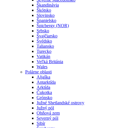
Škandinávia
Škótsko
Slovinsko
Španielsko
Špicbergy (NOR)
Srbsko
Švajčiarsko
Švédsko
Taliansko
Turecko
Vatikán
Veľká Británia
Wales
Polárne oblasti
Aljaška
Antarktída
Arktída
Čukotka
Grónsko
Južné Shetlandské ostrovy
Južný pól
Ohňová zem
Severný pól
Sibír