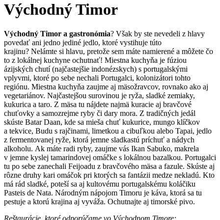
Východný Timor
Východný Timor a gastronómia
? Však by ste nevedeli z hlavy
povedať ani jedno jediné jedlo, ktoré vystihuje túto
krajinu? Nelámte si hlavu, pretože sem máte namierené a môžete čo
to z lokálnej kuchyne ochutnať! Miestna kuchyňa je fúziou
ázijských chutí (najčastejšie indonézskych) s portugalskými
vplyvmi, ktoré po sebe nechali Portugalci, kolonizátori tohto
regiónu. Miestna kuchyňa zaujme aj mäsožravcov, rovnako ako aj
vegetariánov. Najčastejšou surovinou je ryža, sladké zemiaky,
kukurica a taro. Z mäsa tu nájdete najmä kuracie aj bravčové
chuťovky a samozrejme ryby či dary mora. Z tradičných jedál
skúste Batar Daan, kde sa mieša chuť kukurice, mungo klíčkov
a tekvice, Budu s rajčinami, limetkou a cibuľkou alebo Tapai, jedlo
z fermentovanej ryže, ktorá jemne sladkastú príchuť a nádych
alkoholu. Ak máte radi ryby, zaujme vás Ikan Sabuko, makrela
v jemne kyslej tamarindovej omáčke s lokálnou bazalkou. Portugalci
tu po sebe zanechali Feijoadu z bravčového mäsa a fazule. Skúste aj
rôzne druhy kari omáčok pri ktorých sa fantázii medze nekladú. Kto
má rád sladké, poteší sa aj kultovému portugalskému koláčiku
Pasteis de Nata. Národným nápojom Timoru je káva, ktorá sa tu
pestuje a ktorú krajina aj vyváža. Ochutnajte aj timorské pivo.
Reštaurácie, ktoré odporúčame vo Východnom Timore: