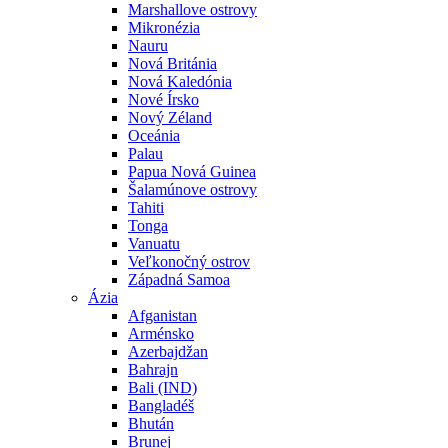
Marshallove ostrovy
Mikronézia
Nauru
Nová Británia
Nová Kaledónia
Nové Írsko
Nový Zéland
Oceánia
Palau
Papua Nová Guinea
Šalamúnove ostrovy
Tahiti
Tonga
Vanuatu
Veľkonočný ostrov
Západná Samoa
Ázia
Afganistan
Arménsko
Azerbajdžan
Bahrajn
Bali (IND)
Bangladéš
Bhután
Brunej