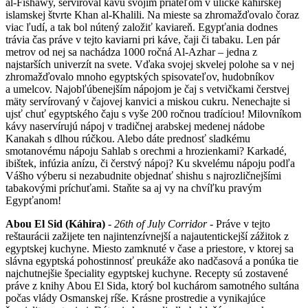
al-Fishawy, servíroval kávu svojim priateľom v uličke káhirskej
islamskej štvrte Khan al-Khalili. Na mieste sa zhromažďovalo čoraz
viac ľudí, a tak bol nútený založiť kaviareň. Egypťania dodnes
trávia čas práve v tejto kaviarni pri káve, čaji či tabaku. Len pár
metrov od nej sa nachádza 1000 ročná Al-Azhar – jedna z
najstarších univerzít na svete. Vďaka svojej skvelej polohe sa v nej
zhromažďovalo mnoho egyptských spisovateľov, hudobníkov
a umelcov. Najobľúbenejším nápojom je čaj s vetvičkami čerstvej
mäty servírovaný v čajovej kanvici a miskou cukru. Nenechajte si
ujsť chuť egyptského čaju s vyše 200 ročnou tradíciou! Milovníkom
kávy naservírujú nápoj v tradičnej arabskej medenej nádobe
Kanakah s dlhou rúčkou. Alebo dáte prednosť sladkému
smotanovému nápoju Sahlab s orechmi a hrozienkami? Karkadé,
ibištek, infúzia anízu, či čerstvý nápoj? Ku skvelému nápoju podľa
Vášho výberu si nezabudnite objednať shishu s najrozličnejšími
tabakovými príchuťami. Staňte sa aj vy na chvíľku pravým
Egypťanom!
Abou El Sid (Káhira)
-
26th of July Corridor
- Práve v tejto
reštaurácii zažijete ten najintenzívnejší a najautentickejší zážitok z
egyptskej kuchyne. Miesto zamknuté v čase a priestore, v ktorej sa
slávna egyptská pohostinnosť preukáže ako nadčasová a ponúka tie
najchutnejšie špeciality egyptskej kuchyne. Recepty sú zostavené
práve z knihy Abou El Sida, ktorý bol kuchárom samotného sultána
počas vlády Osmanskej ríše. Krásne prostredie a vynikajúce