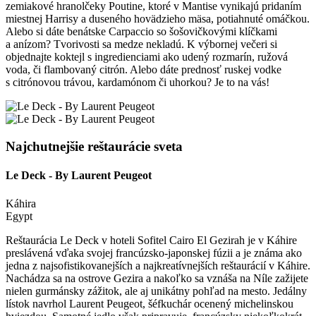
zemiakové hranolčeky Poutine, ktoré v Mantise vynikajú pridaním
miestnej Harrisy a duseného hovädzieho mäsa, potiahnuté omáčkou.
Alebo si dáte benátske Carpaccio so šošovičkovými klíčkami
a anízom? Tvorivosti sa medze nekladú. K výbornej večeri si
objednajte koktejl s ingredienciami ako udený rozmarín, ružová
voda, či flambovaný citrón. Alebo dáte prednosť ruskej vodke
s citrónovou trávou, kardamónom či uhorkou? Je to na vás!
Najchutnejšie reštaurácie sveta
Le Deck - By Laurent Peugeot
Káhira
Egypt
Reštaurácia Le Deck v hoteli Sofitel Cairo El Gezirah je v Káhire
preslávená vďaka svojej francúzsko-japonskej fúzii a je známa ako
jedna z najsofistikovanejších a najkreatívnejších reštaurácií v Káhire.
Nachádza sa na ostrove Gezira a nakoľko sa vznáša na Níle zažijete
nielen gurmánsky zážitok, ale aj unikátny pohľad na mesto. Jedálny
lístok navrhol Laurent Peugeot, šéfkuchár ocenený michelinskou