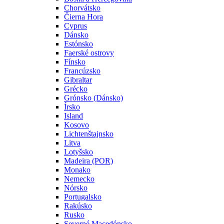
Chorvátsko
Čierna Hora
Cyprus
Dánsko
Estónsko
Faerské ostrovy
Fínsko
Francúzsko
Gibraltar
Grécko
Grónsko (Dánsko)
Írsko
Island
Kosovo
Lichtenštajnsko
Litva
Lotyšsko
Madeira (POR)
Monako
Nemecko
Nórsko
Portugalsko
Rakúsko
Rusko
Severné Macedónsko