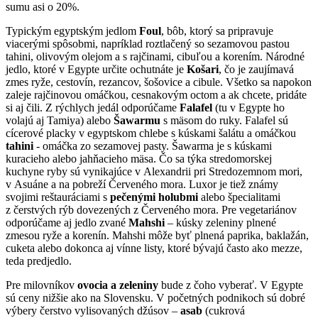
sumu asi o 20%.
Typickým egyptským jedlom
Foul
, bôb, ktorý sa pripravuje
viacerými spôsobmi, napríklad roztlačený so sezamovou pastou
tahini, olivovým olejom a s rajčinami, cibuľou a korením. Národné
jedlo, ktoré v Egypte určite ochutnáte je
Košari
, čo je zaujímavá
zmes ryže, cestovín, rezancov, šošovice a cibule. Všetko sa napokon
zaleje rajčinovou omáčkou, cesnakovým octom a ak chcete, pridáte
si aj čili. Z rýchlych jedál odporúčame
Falafel
(tu v Egypte ho
volajú aj Tamiya) alebo
Šawarmu
s mäsom do ruky. Falafel sú
cícerové placky v egyptskom chlebe s kúskami šalátu a omáčkou
tahini
- omáčka zo sezamovej pasty. Šawarma je s kúskami
kuracieho alebo jahňacieho mäsa. Čo sa týka stredomorskej
kuchyne ryby sú vynikajúce v Alexandrii pri Stredozemnom mori,
v Asuáne a na pobreží Červeného mora. Luxor je tiež známy
svojimi reštauráciami s
pečenými holubmi
alebo špecialitami
z čerstvých rýb dovezených z Červeného mora. Pre vegetariánov
odporúčame aj jedlo zvané
Mahshi
– kúsky zeleniny plnené
zmesou ryže a korenín. Mahshi môže byť plnená paprika, baklažán,
cuketa alebo dokonca aj vínne listy, ktoré bývajú často ako mezze,
teda predjedlo.
Pre milovníkov
ovocia a zeleniny
bude z čoho vyberať. V Egypte
sú ceny nižšie ako na Slovensku. V početných podnikoch sú dobré
výbery čerstvo vylisovaných džúsov –
asab
(cukrová