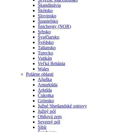
Škandinávia
Škótsko
Slovinsko
Španielsko
Špicbergy (NOR)
Srbsko
Švajčiarsko
Švédsko
Taliansko
Turecko
Vatikán
Veľká Británia
Wales
Polárne oblasti
Aljaška
Antarktída
Arktída
Čukotka
Grónsko
Južné Shetlandské ostrovy
Južný pól
Ohňová zem
Severný pól
Sibír