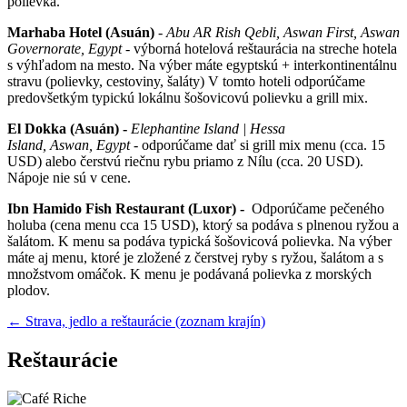
polievka.
Marhaba Hotel
(Asuán)
-
Abu AR Rish Qebli, Aswan First, Aswan
Governorate, Egypt -
výborná hotelová reštaurácia na streche hotela
s výhľadom na mesto. Na výber máte egyptskú + interkontinentálnu
stravu (polievky, cestoviny, šaláty) V tomto hoteli odporúčame
predovšetkým typickú lokálnu šošovicovú polievku a grill mix.
El Dokka (Asuán) -
Elephantine Island | Hessa
Island, Aswan, Egypt -
odporúčame dať si grill mix menu (cca. 15
USD) alebo čerstvú riečnu rybu priamo z Nílu (cca. 20 USD).
Nápoje nie sú v cene.
Ibn Hamido Fish Restaurant (Luxor) -
Odporúčame pečeného
holuba (cena menu cca 15 USD), ktorý sa podáva s plnenou ryžou a
šalátom. K menu sa podáva typická šošovicová polievka. Na výber
máte aj menu, ktoré je zložené z čerstvej ryby s ryžou, šalátom a s
množstvom omáčok. K menu je podávaná polievka z morských
plodov.
← Strava, jedlo a reštaurácie (zoznam krajín)
Reštaurácie