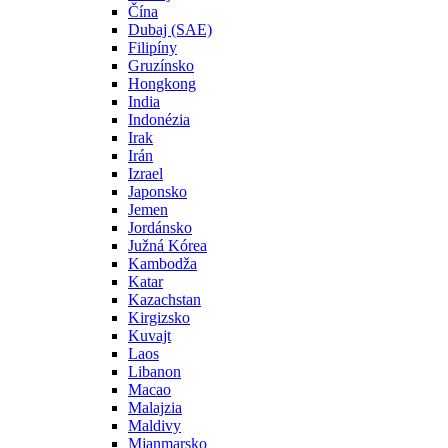
Čína
Dubaj (SAE)
Filipíny
Gruzínsko
Hongkong
India
Indonézia
Irak
Irán
Izrael
Japonsko
Jemen
Jordánsko
Južná Kórea
Kambodža
Katar
Kazachstan
Kirgizsko
Kuvajt
Laos
Libanon
Macao
Malajzia
Maldivy
Mjanmarsko