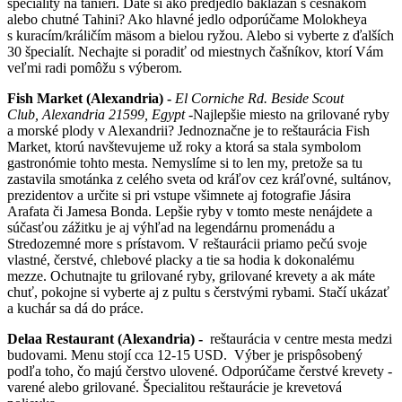
špeciality na tanieri. Dáte si ako predjedlo baklažán s cesnakom
alebo chutné Tahini? Ako hlavné jedlo odporúčame Molokheya
s kuracím/králičím mäsom a bielou ryžou. Alebo si vyberte z ďalších
30 špecialít. Nechajte si poradiť od miestnych čašníkov, ktorí Vám
veľmi radi pomôžu s výberom.
Fish Market (Alexandria) -
El Corniche Rd. Beside Scout
Club, Alexandria 21599, Egypt -
Najlepšie miesto na grilované ryby
a morské plody v Alexandrii? Jednoznačne je to reštaurácia Fish
Market, ktorú navštevujeme už roky a ktorá sa stala symbolom
gastronómie tohto mesta. Nemyslíme si to len my, pretože sa tu
zastavila smotánka z celého sveta od kráľov cez kráľovné, sultánov,
prezidentov a určite si pri vstupe všimnete aj fotografie Jásira
Arafata či Jamesa Bonda. Lepšie ryby v tomto meste nenájdete a
súčasťou zážitku je aj výhľad na legendárnu promenádu a
Stredozemné more s prístavom. V reštaurácii priamo pečú svoje
vlastné, čerstvé, chlebové placky a tie sa hodia k dokonalému
mezze. Ochutnajte tu grilované ryby, grilované krevety a ak máte
chuť, pokojne si vyberte aj z pultu s čerstvými rybami. Stačí ukázať
a kuchár sa dá do práce.
Delaa Restaurant (Alexandria) -
reštaurácia v centre mesta medzi
budovami. Menu stojí cca 12-15 USD. Výber je prispôsobený
podľa toho, čo majú čerstvo ulovené. Odporúčame čerstvé krevety -
varené alebo grilované. Špecialitou reštaurácie je krevetová