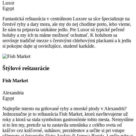
Luxor
Egypt
Fantastická reštaurácia v centrálnom Luxore sa síce špecializuje na
čerstvé ryby a dary mora, ale my do nej chodíme preto, lebo vieme,
že nám tu pripravia unikátne jedlo. Pre Luxor sú typické pečené
holuby a my ich tu máme možnosť ochutnať. K holubom sa
servíruje tradičné mezze s čerstvými chlebovými plackami a k jedlu
si pokojne dajte aj osviežujúce, studené karkáde.
Štýlové reštaurácie
Fish Market
Alexandria
Egypt
Najlepšie miesto na grilované ryby a morské plody v Alexandrii?
Jednoznačne je to reštaurácia Fish Market, ktorú navštevujeme už
roky a ktorá sa stala symbolom gastronómie tohto mesta. Nemyslíme
si to len my, pretože sa tu zastavila smotánka z celého sveta od
kráľov cez kráľovné, sultánov, prezidentov a určite si pri vstupe
všimnete aj fotografie Jásira Arafata či Jamesa Bonda. Lepšie ryby v