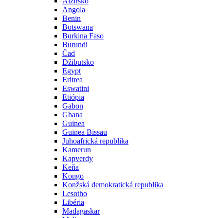
Alžírsko
Angola
Benin
Botswana
Burkina Faso
Burundi
Čad
Džibutsko
Egypt
Eritrea
Eswatini
Etiópia
Gabon
Ghana
Guinea
Guinea Bissau
Juhoafrická republika
Kamerun
Kapverdy
Keňa
Kongo
Konžská demokratická republika
Lesotho
Libéria
Madagaskar