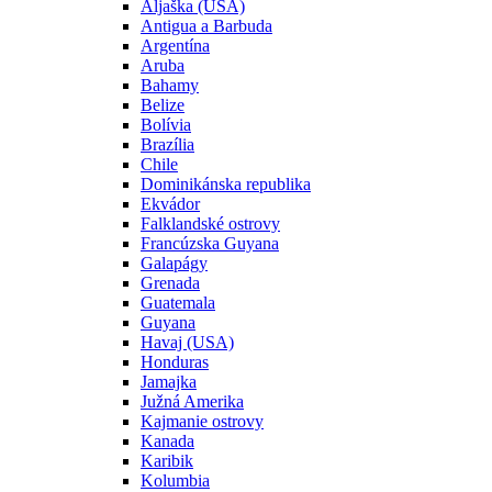
Aljaška (USA)
Antigua a Barbuda
Argentína
Aruba
Bahamy
Belize
Bolívia
Brazília
Chile
Dominikánska republika
Ekvádor
Falklandské ostrovy
Francúzska Guyana
Galapágy
Grenada
Guatemala
Guyana
Havaj (USA)
Honduras
Jamajka
Južná Amerika
Kajmanie ostrovy
Kanada
Karibik
Kolumbia