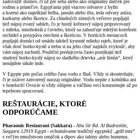
zadovážiť domov, či už pre seba alebo ako originálny darček pre
rodinu a priateľov. Egypťania pijú viacero odvarov z bylín
a korení ako napríklad helba, jansún alebo ifra, teda odvary anízu,
kurkumy alebo škorice. Za chladných zimných večerov popíjajú
tiež nápoj zvaný sahleb, čo je hustý krémový nápoj pripravovaný
z mlieka, mnohokrát z ťavieho, ktorý sa zahusťuje mletým koreňom
orchideí a posypáva orechmi a škoricou. V horúcich mesiacoch
popíjajú domáci od smädu taktiež kysnuté mlieko rajeb, ktoré je
však dosť horko-kyslé a treba si na jeho chuť najskôr zvyknúť, aby
vám nápoj zachutil. Pouliční predajcovia často ponúkajú tiež
studený horko-kyslý nápoj so sladkého drievka „asír limún“, ktorý
nenájdete nikde inde.
V Egypte pite počas celého času vodu z fliaš. Vždy si skontrolujte,
či je uzáver zatvorený naozaj originálne. Vodu nepite z kohútika ani
v hoteloch! Ovocie si vždy ošúpete a väčšinu vecí konzumujte až po
tepelnom spracovaní.
REŠTAURÁCIE, KTORÉ
ODPORÚČAME
Pharaonic Restaurant (Sakkara) -
Abu Sir Rd. Al Badrashin,
Saqqara 12919 Egypt - o
chutnávame tradičný egyptský „grill mix“
s veľým množstvom omáčok a dipov ako tahiny alebo hummus.