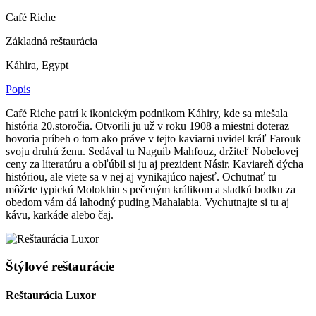
Café Riche
Základná reštaurácia
Káhira, Egypt
Popis
Café Riche patrí k ikonickým podnikom Káhiry, kde sa miešala
história 20.storočia. Otvorili ju už v roku 1908 a miestni doteraz
hovoria príbeh o tom ako práve v tejto kaviarni uvidel kráľ Farouk
svoju druhú ženu. Sedával tu Naguib Mahfouz, držiteľ Nobelovej
ceny za literatúru a obľúbil si ju aj prezident Násir. Kaviareň dýcha
históriou, ale viete sa v nej aj vynikajúco najesť. Ochutnať tu
môžete typickú Molokhiu s pečeným králikom a sladkú bodku za
obedom vám dá lahodný puding Mahalabia. Vychutnajte si tu aj
kávu, karkáde alebo čaj.
Štýlové reštaurácie
Reštaurácia Luxor