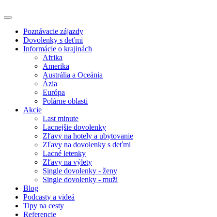
Poznávacie zájazdy
Dovolenky s deťmi
Informácie o krajinách
Afrika
Amerika
Austrália a Oceánia
Ázia
Európa
Polárne oblasti
Akcie
Last minute
Lacnejšie dovolenky
Zľavy na hotely a ubytovanie
Zľavy na dovolenky s deťmi
Lacné letenky
Zľavy na výlety
Single dovolenky - ženy
Single dovolenky - muži
Blog
Podcasty a videá
Tipy na cesty
Referencie