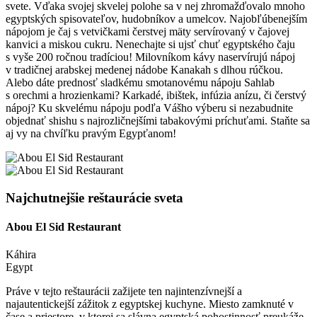
svete. Vďaka svojej skvelej polohe sa v nej zhromažďovalo mnoho
egyptských spisovateľov, hudobníkov a umelcov. Najobľúbenejším
nápojom je čaj s vetvičkami čerstvej mäty servírovaný v čajovej
kanvici a miskou cukru. Nenechajte si ujsť chuť egyptského čaju
s vyše 200 ročnou tradíciou! Milovníkom kávy naservírujú nápoj
v tradičnej arabskej medenej nádobe Kanakah s dlhou rúčkou.
Alebo dáte prednosť sladkému smotanovému nápoju Sahlab
s orechmi a hrozienkami? Karkadé, ibištek, infúzia anízu, či čerstvý
nápoj? Ku skvelému nápoju podľa Vášho výberu si nezabudnite
objednať shishu s najrozličnejšími tabakovými príchuťami. Staňte sa
aj vy na chvíľku pravým Egypťanom!
Najchutnejšie reštaurácie sveta
Abou El Sid Restaurant
Káhira
Egypt
Práve v tejto reštaurácii zažijete ten najintenzívnejší a
najautentickejší zážitok z egyptskej kuchyne. Miesto zamknuté v
čase a priestore, v ktorej sa slávna egyptská pohostinnosť preukáže