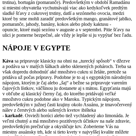
trstina), bortugán (pomaranče). Predovšetkým v období Ramadánu
si miestni obyvatelia vychutnávajú viac ako kedykoľvek predtým
sladké šťavy z cukrovej trstiny, datlí a sezónneho ovocia, medzi
ktoré by sme mohli zaradiť predovšetkým mango, granátové jablko,
pomaranče, jahody, banány, kokos alebo plody kaktusu -
opuncie, ktoré majú sezónu v auguste a v septembri. Pitie šťavy na
ulici je pomerne bezpečné, ale vždy je lepšie si ju vypýtať bez ľadu.
NÁPOJE V EGYPTE
Káva
sa pripravuje klasicky na ohni na „turecký spôsob“ v džezve
a podáva sa v malých šálkach alebo sklenených pohároch. Treba sa
však dopredu dohodnúť aké množstvo cukru si želáte, pretože sa
pridáva už počas prípravy. Podobne je to aj s egyptským národným
nápojom, ktorým je čaj alebo „šaj“ a bežne sa pripravuje varením
čajových lístkov, väčšinou ju dostanete aj s mätou. Egypťania majú
v obľube aj klasický čierny čaj, do ktorého pridávajú veľké
množstvo cukru podobne ako v Maroku. Typickým nápojom,
predovšetkým v južnej časti krajiny okolo Asuánu, je tmavočervený
nálev z čerstvých alebo sušených kvetov ibišteka
-
karkadé
. Osvieži horúci alebo tiež vychladený ako limonáda. Je
veľmi chutný a má množstvo pozitívnych účinkov na naše zdravie,
predovšetkým prečisťuje a okysličuje krv. Zoberieme Vás na
miestny asuánsky trh, kde si tieto kvety v najvyššej kvalite môžete