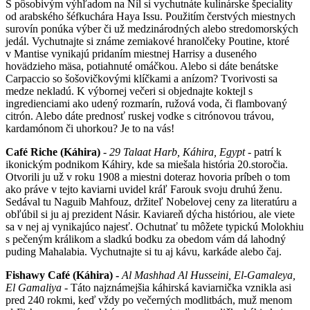
S pôsobivým výhľadom na Níl si vychutnáte kulinárske špeciality
od arabského šéfkuchára Haya Issu. Použitím čerstvých miestnych
surovín ponúka výber či už medzinárodných alebo stredomorských
jedál. Vychutnajte si známe zemiakové hranolčeky Poutine, ktoré
v Mantise vynikajú pridaním miestnej Harrisy a duseného
hovädzieho mäsa, potiahnuté omáčkou. Alebo si dáte benátske
Carpaccio so šošovičkovými klíčkami a anízom? Tvorivosti sa
medze nekladú. K výbornej večeri si objednajte koktejl s
ingredienciami ako udený rozmarín, ružová voda, či flambovaný
citrón. Alebo dáte prednosť ruskej vodke s citrónovou trávou,
kardamónom či uhorkou? Je to na vás!
Café Riche (Káhira)
-
29 Talaat Harb, Káhira, Egypt
- patrí k
ikonickým podnikom Káhiry, kde sa miešala história 20.storočia.
Otvorili ju už v roku 1908 a miestni doteraz hovoria príbeh o tom
ako práve v tejto kaviarni uvidel kráľ Farouk svoju druhú ženu.
Sedával tu Naguib Mahfouz, držiteľ Nobelovej ceny za literatúru a
obľúbil si ju aj prezident Násir. Kaviareň dýcha históriou, ale viete
sa v nej aj vynikajúco najesť. Ochutnať tu môžete typickú Molokhiu
s pečeným králikom a sladkú bodku za obedom vám dá lahodný
puding Mahalabia. Vychutnajte si tu aj kávu, karkáde alebo čaj.
Fishawy Café (Káhira) -
Al Mashhad Al Husseini, El-Gamaleya,
El Gamaliya
- Táto najznámejšia káhirská kaviarnička vznikla asi
pred 240 rokmi, keď vždy po večerných modlitbách, muž menom