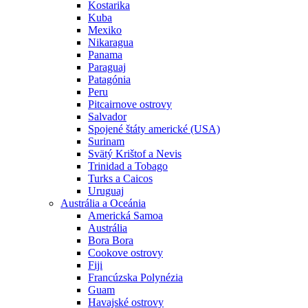
Kostarika
Kuba
Mexiko
Nikaragua
Panama
Paraguaj
Patagónia
Peru
Pitcairnove ostrovy
Salvador
Spojené štáty americké (USA)
Surinam
Svätý Krištof a Nevis
Trinidad a Tobago
Turks a Caicos
Uruguaj
Austrália a Oceánia
Americká Samoa
Austrália
Bora Bora
Cookove ostrovy
Fiji
Francúzska Polynézia
Guam
Havajské ostrovy