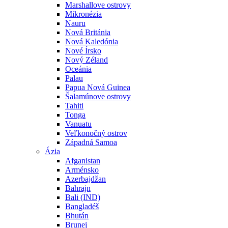
Marshallove ostrovy
Mikronézia
Nauru
Nová Británia
Nová Kaledónia
Nové Írsko
Nový Zéland
Oceánia
Palau
Papua Nová Guinea
Šalamúnove ostrovy
Tahiti
Tonga
Vanuatu
Veľkonočný ostrov
Západná Samoa
Ázia
Afganistan
Arménsko
Azerbajdžan
Bahrajn
Bali (IND)
Bangladéš
Bhután
Brunej