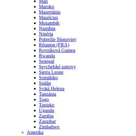
Mali
Maroko
Mauretánia
Maurícius
Mozambik
Namíbia
Nigéria
Pobrežie Slonoviny
Réunion (FRA)
Rovníková Guinea
Rwanda
Senegal
Seychelské ostrovy
Sierra Leone
Somálsko
Sudán
Svätá Helena
Tanzánia
Togo
Tunisko
Uganda
Zambia
Zanzibar
Zimbabwe
Amerika