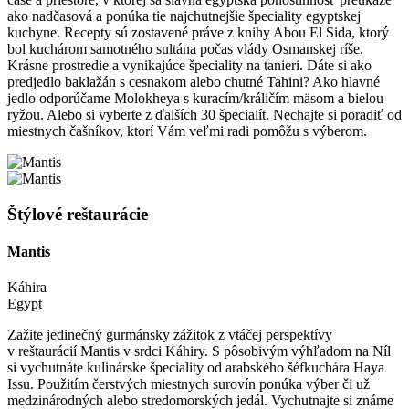
ako nadčasová a ponúka tie najchutnejšie špeciality egyptskej
kuchyne. Recepty sú zostavené práve z knihy Abou El Sida, ktorý
bol kuchárom samotného sultána počas vlády Osmanskej ríše.
Krásne prostredie a vynikajúce špeciality na tanieri. Dáte si ako
predjedlo baklažán s cesnakom alebo chutné Tahini? Ako hlavné
jedlo odporúčame Molokheya s kuracím/králičím mäsom a bielou
ryžou. Alebo si vyberte z ďalších 30 špecialít. Nechajte si poradiť od
miestnych čašníkov, ktorí Vám veľmi radi pomôžu s výberom.
Štýlové reštaurácie
Mantis
Káhira
Egypt
Zažite jedinečný gurmánsky zážitok z vtáčej perspektívy
v reštaurácií Mantis v srdci Káhiry. S pôsobivým výhľadom na Níl
si vychutnáte kulinárske špeciality od arabského šéfkuchára Haya
Issu. Použitím čerstvých miestnych surovín ponúka výber či už
medzinárodných alebo stredomorských jedál. Vychutnajte si známe