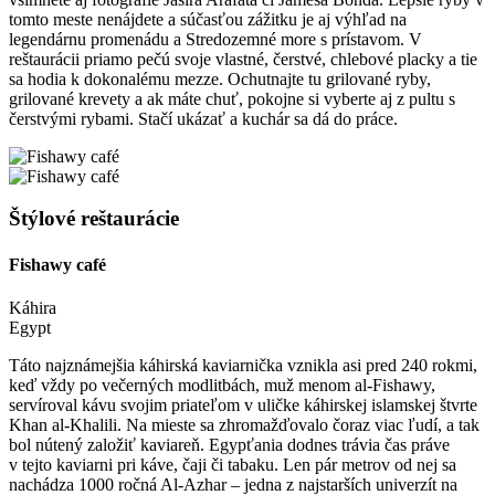
tomto meste nenájdete a súčasťou zážitku je aj výhľad na
legendárnu promenádu a Stredozemné more s prístavom. V
reštaurácii priamo pečú svoje vlastné, čerstvé, chlebové placky a tie
sa hodia k dokonalému mezze. Ochutnajte tu grilované ryby,
grilované krevety a ak máte chuť, pokojne si vyberte aj z pultu s
čerstvými rybami. Stačí ukázať a kuchár sa dá do práce.
Štýlové reštaurácie
Fishawy café
Káhira
Egypt
Táto najznámejšia káhirská kaviarnička vznikla asi pred 240 rokmi,
keď vždy po večerných modlitbách, muž menom al-Fishawy,
servíroval kávu svojim priateľom v uličke káhirskej islamskej štvrte
Khan al-Khalili. Na mieste sa zhromažďovalo čoraz viac ľudí, a tak
bol nútený založiť kaviareň. Egypťania dodnes trávia čas práve
v tejto kaviarni pri káve, čaji či tabaku. Len pár metrov od nej sa
nachádza 1000 ročná Al-Azhar – jedna z najstarších univerzít na