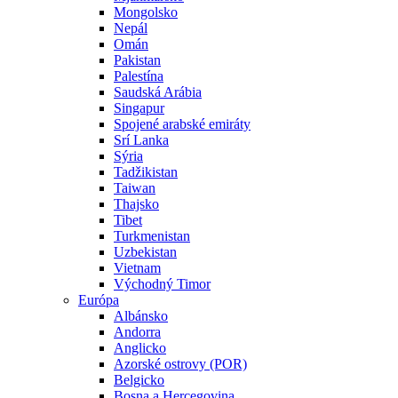
Mongolsko
Nepál
Omán
Pakistan
Palestína
Saudská Arábia
Singapur
Spojené arabské emiráty
Srí Lanka
Sýria
Tadžikistan
Taiwan
Thajsko
Tibet
Turkmenistan
Uzbekistan
Vietnam
Východný Timor
Európa
Albánsko
Andorra
Anglicko
Azorské ostrovy (POR)
Belgicko
Bosna a Hercegovina