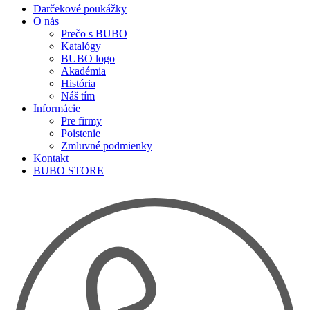
Darčekové poukážky
O nás
Prečo s BUBO
Katalógy
BUBO logo
Akadémia
História
Náš tím
Informácie
Pre firmy
Poistenie
Zmluvné podmienky
Kontakt
BUBO STORE