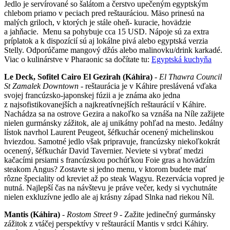
Jedlo je servírované so šalátom a čerstvo upečeným egyptským
chlebom priamo v peciach pred reštauráciou. Mäso prinesú na
malých griloch, v ktorých je stále oheň- kuracie, hovädzie
a jahňacie. Menu sa pohybuje cca 15 USD. Nápoje sú za extra
príplatok a k dispozícií sú aj lokálne pivá alebo egyptská verzia
Stelly. Odporúčame mangový džús alebo malinovku/drink karkadé.
Viac o kulinárstve v Pharaonic sa dočítate tu:
Egyptská kuchyňa
Le Deck, Sofitel Cairo El Gezirah (Káhira)
-
El Thawra Council
St Zamalek Downtown
- reštaurácia je v Káhire preslávená vďaka
svojej francúzsko-japonskej fúzii a je známa ako jedna
z najsofistikovanejších a najkreatívnejších reštaurácií v Káhire.
Nachádza sa na ostrove Gezira a nakoľko sa vznáša na Níle zažijete
nielen gurmánsky zážitok, ale aj unikátny pohľad na mesto. Jedálny
lístok navrhol Laurent Peugeot, šéfkuchár ocenený michelinskou
hviezdou. Samotné jedlo však pripravuje, francúzsky niekoľkokrát
ocenený, šéfkuchár David Tavernier. Neviete si vybrať medzi
kačacími prsiami s francúzskou pochúťkou Foie gras a hovädzím
steakom Angus? Zostavte si jedno menu, v ktorom budete mať
rôzne špeciality od kreviet až po steak Wagyu. Rezervácia vopred je
nutná. Najlepší čas na návštevu je práve večer, kedy si vychutnáte
nielen exkluzívne jedlo ale aj krásny západ Slnka nad riekou Níl.
Mantis (Káhira)
-
Rostom Street 9 -
Zažite jedinečný gurmánsky
zážitok z vtáčej perspektívy v reštaurácií Mantis v srdci Káhiry.