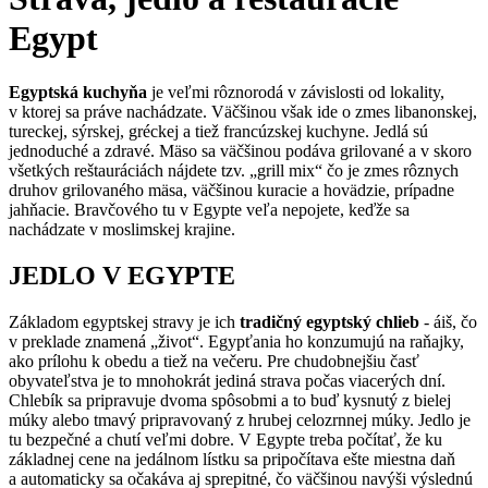
Egypt
Egyptská kuchyňa
je veľmi rôznorodá v závislosti od lokality,
v ktorej sa práve nachádzate. Väčšinou však ide o zmes libanonskej,
tureckej, sýrskej, gréckej a tiež francúzskej kuchyne. Jedlá sú
jednoduché a zdravé. Mäso sa väčšinou podáva grilované a v skoro
všetkých reštauráciách nájdete tzv. „grill mix“ čo je zmes rôznych
druhov grilovaného mäsa, väčšinou kuracie a hovädzie, prípadne
jahňacie. Bravčového tu v Egypte veľa nepojete, keďže sa
nachádzate v moslimskej krajine.
JEDLO V EGYPTE
Základom egyptskej stravy je ich
tradičný egyptský chlieb
- áiš, čo
v preklade znamená „život“. Egypťania ho konzumujú na raňajky,
ako prílohu k obedu a tiež na večeru. Pre chudobnejšiu časť
obyvateľstva je to mnohokrát jediná strava počas viacerých dní.
Chlebík sa pripravuje dvoma spôsobmi a to buď kysnutý z bielej
múky alebo tmavý pripravovaný z hrubej celozrnnej múky. Jedlo je
tu bezpečné a chutí veľmi dobre. V Egypte treba počítať, že ku
základnej cene na jedálnom lístku sa pripočítava ešte miestna daň
a automaticky sa očakáva aj sprepitné, čo väčšinou navýši výslednú